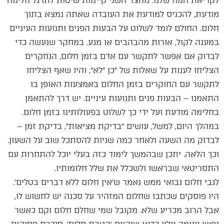
לקריאת המח שלנו. מהצד השני קיימות שיטות לתרגל חלימה
מודעת, להכניס למודעת את העובדה שאתה נמצא בתוך
חלום. החולם לומד לשלוט על הבעות הפנים ותנועות העיניים
במענה לקול, אורות מהבהבים או מגע. במחקר שנעשה כדי
לבדוק אם אפשר לתקשר עם אדם בזמן חלום, הנחקרים
הצליחו לענות על שאלות של ״כן ״לא״, והיו שאף הצליחו
לתקשר עם החוקרים בזמן החלום באמצעות האופן בו
התאמנו – הבעות פנים ותנועות עיניים. יש דרך להתאמן
בחלימה מודעת ועל ידי כך לשלוט בפעולותינו בזמן חלום.
במהלך היום, למשל, עושים ״בדיקת מציאות״, בדיקת זמן –
לבדוק מה השעה ולאחר כמה שניות להסתכל שוב על השעון.
וכך הלאה. יתכן שבהמשך לימוד כזה בעלי יוכל להתחרות עם
התסריטאי שבראשו ולשכלל את שלל חלומותיו.
לגבי חלום נבואי ממש נאמר ש׳אין חלום ללא דברים בטלים׳.
היו פוסקים שכתבו שחלום המזהיר על סכנה יש לחשוש לו,
אבל הרוב מכריע שלא. מקובל שמי שחלם חלום וקם כאשר