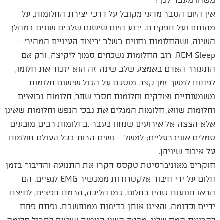
משהו מעבר לכך?
אין היום הסבר מדעי מקובל על דרכי יצירת החלומות, על
מהותם ועל תפקידם. ידוע היום שישנם שלבים שונים במהלך
השינה, ושהחלומות נחווים בשלב ׳ריצוד העיניים המהיר׳ –
REM Sleep. רוב החלומות נשכחים סמוך ליקיצה, ורק אם
התעורר האדם באמצע שלב שינה זה הוא יזכור את חלומו,
לפחות למשך זמן קצר. מוסכם על הכול שישנם חלומות
משמעותיים וצודקים וחלומות חסרי שחר, חלומות נבואיים
וחלומות שווא, חלומות המגלים את נבכי הנפש וחלומות שאינן
אלא הצצה אל אירועים שנחוו בעבר .בחלומות רבים מובעים
סמלים אוניברסליים; למשל – נשים הרות בכל העולם חולמות
על איבוד שיניהן.
חוקרים מאוניברסיטת טקסס חקרו את התנועה והדיבור בזמן
חלום על ידי חיבור אלקטרודות ממכשיר EMG לגפיים. הם
הראו תנועות שהיו בחלום, כמו הליכה, הרמת חפצים, לחיצת
ידיים וכדומה, והציגו אותן בדימות ממוחשבת. נפתח פתח