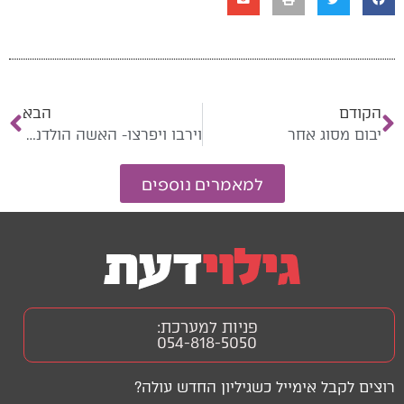
הקודם
הבא
יבום מסוג אחר
וירבו ויפרצו- האשה הולדנית
למאמרים נוספים
פניות למערכת:
054-818-5050
רוצים לקבל אימייל כשגיליון החדש עולה?