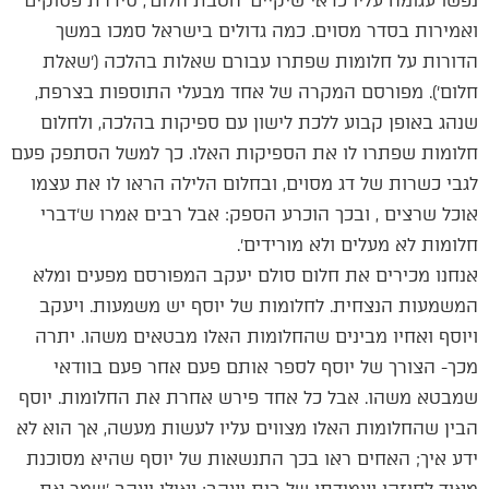
נפשו עגומה עליו כדאי שיקיים ׳הטבת חלום׳, סידרת פסוקים
ואמירות בסדר מסוים. כמה גדולים בישראל סמכו במשך
הדורות על חלומות שפתרו עבורם שאלות בהלכה (׳שאלת
חלום׳). מפורסם המקרה של אחד מבעלי התוספות בצרפת,
שנהג באופן קבוע ללכת לישון עם ספיקות בהלכה, ולחלום
חלומות שפתרו לו את הספיקות האלו. כך למשל הסתפק פעם
לגבי כשרות של דג מסוים, ובחלום הלילה הראו לו את עצמו
אוכל שרצים , ובכך הוכרע הספק: אבל רבים אמרו ש׳דברי
חלומות לא מעלים ולא מורידים׳.
אנחנו מכירים את חלום סולם יעקב המפורסם מפעים ומלא
המשמעות הנצחית. לחלומות של יוסף יש משמעות. ויעקב
ויוסף ואחיו מבינים שהחלומות האלו מבטאים משהו. יתרה
מכך- הצורך של יוסף לספר אותם פעם אחר פעם בוודאי
שמבטא משהו. אבל כל אחד פירש אחרת את החלומות. יוסף
הבין שהחלומות האלו מצווים עליו לעשות מעשה, אך הוא לא
ידע איך; האחים ראו בכך התנשאות של יוסף שהיא מסוכנת