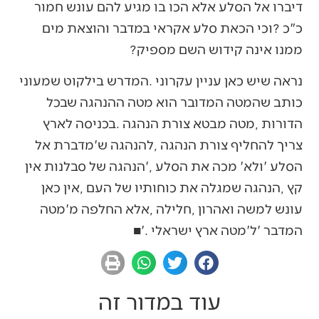
‬ממנו‭ ‬אינה‭ ‬קידוש‭ ‬השם‭ ‬מספיק‭?‬
‬המדבר‮'‬‭ ‬ל'מטה‭ ‬ארץ‭ ‬ישראלי‮'‬‭.‬‭ ‬■
עוד במדור זה