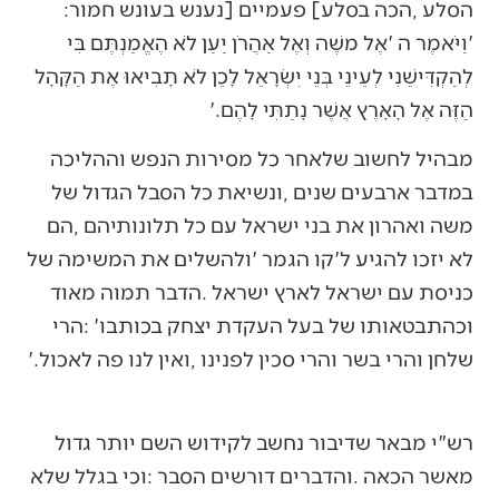
‬הסלע‭, ‬הכה‭ ‬בסלע‭ [‬פעמיים‭] ‬נענש‭ ‬בעונש‭ ‬חמור‭:
‬הַזֶּה‭ ‬אֶל‭ ‬הָאָרֶץ‭ ‬אֲשֶׁר‭ ‬נָתַתִּי‭ ‬לָהֶם‮'‬‭.‬
‬שלחן‭ ‬והרי‭ ‬בשר‭ ‬והרי‭ ‬סכין‭ ‬לפנינו‭, ‬ואין‭ ‬לנו‭ ‬פה‭ ‬לאכול‮'‬‭.