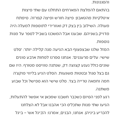
והסגנונות.
בהתאם להמלצת המארחים התחלנו עם שתי פיצות
איטלקיות מהטאבון: פיצה חורש ופיצה קפרזה. סיפתח
מעולה. השילוב בין בצק דק ואוורירי לתוספות למעלה היה
מדויק בשניהם. שבענו אבל המשכנו בשביל לספר על מנות
נוספות.
המזל שלנו שבצפצוף הבא הגיעה מנה קלילה יותר: ׳סלט
שישי: עלים מרעננים׳. אנחנו ספרנו לפחות ארבע סוגים
שונים כולל נענע קצוצה דק, שנתנה טוויסט מטורף. היו שם
גם בצל סגול ובטטות משגעות. הסלט הגיע בליווי פוקצ׳ה
חמה וחמאה טרייה בצד. סלט שישי הוא ספישל וכל שבוע
משתנה.
רגע לפני הסיום כשכבר חשבנו שמכאן אי אפשר להתעלות,
הגיעו שתי מנות שתכל׳ס הכי אהבנו אבל לא הצלחנו
להכריע ביניהן. אנחנו, הבנים, אמרנו: ה׳ביגל אש׳ – ביגל