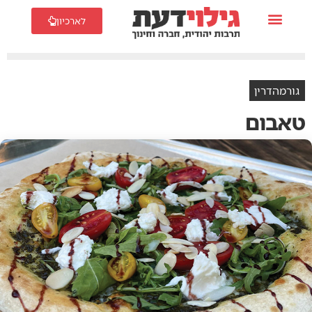
לארכיון
גורמהדרין
טאבום