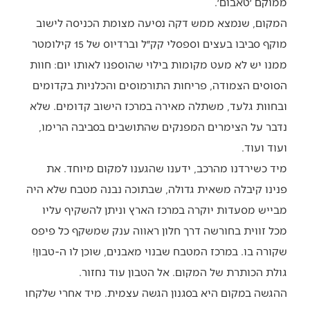
ממוקם ׳טאבום׳.
המקום, שנמצא ממש דקה נסיעה מצומת הכניסה לישוב
מוקף סביבו בעצים וספסלי קק״ל וברדיוס של 15 קילומטר
ממנו יש לא מעט מקומות בילוי שהוספנו לאותו יום: חוות
הסוסים הצמודה, פריחות התורמוסים והכלניות בקדומים
ובחוות גלעד, משתלה מאירה במרכז הישוב קדומים. שלא
נדבר על הצימרים המפנקים שהתושבים בסביבה הרימו,
ועוד ועוד.
מיד כשירדנו מהרכב, ידענו שהגענו למקום מיוחד. את
פנינו קיבלה משאית גדולה, שבתוכה נבנה מטבח שלא היה
מבייש מסעדות יוקרה במרכז הארץ וניתן להשקיף עליו
מכל זווית בחורשה דרך חלון ראווה ענק שמשקף כל פיפס
שקורה בו. במרכז המטבח שבנוי מאבנים, שוכן לו ה-טבון!
גולת הכותרת של המקום. אל הטבון עוד נחזור.
ההגשה במקום היא בסגנון הגשה עצמית. מיד אחרי שלקחו