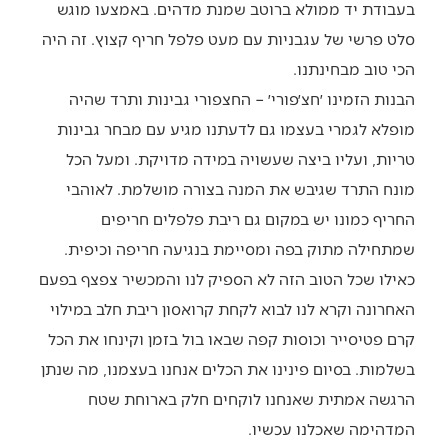
בעבודת יד ממולא ברוטב שמנת מדהים. באמצעו מוגש
סלט פרשי של עגבניות עם מעט פלפל חריף קצוץ. זה היה
הכי טוב מבחינתנו.
הבנות הזמינו ׳חצ׳פורי׳ – החצפורי גבינות ותרד שהיה
מופלא לגמרי בעצמו גם לדעתנו מגיע עם מבחר גבינות
טריות, ועליו ביצה שעשויה במידה מדויקת. ומעל הכל
מונח התרד שגיבש את המנה בצורה מושלמת. לאוהבי
החריף כמונו יש במקום גם ריבת פלפלים חריפים
שמתחילה מתוק בפה ומסיימת בנגיעה חריפה וכיפית.
כאילו שכל הטוב הזה לא הספיק לנו והמכשיר צפצף בפעם
האחרונה וקרא לנו לבוא לקחת קרואסון ריבת חלב במילוי
קרם פטיסייר וכוסות קפה שבאו בול בזמן וקינחו את הכל
בשלמות. בסיום פינינו את הכלים אנחנו בעצמנו, מה שנתן
הרגשה אמתית שאנחנו לוקחים חלק בארוחת שטח
המדהימה שאכלנו עכשיו.