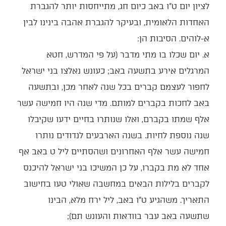
לציון יום ט”ו באב כיום חג, מתייחסות יותר להגברת
האחדות הלאומית, ובעיקר להגברת אהבה בינינו לבין
א-לוהים. הסיבות הן:
א. יום שכלו בו מתי מדבר (על פי המדרש, חטא
המרגלים אירע בתשעה באב; כעונש נאלצו בני ישראל
לחפור לעצמם קברים בכל שנה לאחר מכן, ובתשעה
באב לחכות בקברים למותם. מדי שנה היו חמישה עשר
אלף שמתו בקברם, ואלו שנותרו בחיים ידעו שקיבלו
שנה נוספת לחיות. בשנה הארבעים לנדודים נותרו
חמישה עשר אלף האחרונים ושהסתיים ליל ט באב אף
אחד לא מת בקברו, על כן המשיכו בני ישראל להיכנס
לקברים בלילות הבאים במחשבה שאולי טעו בחישוב
התאריך. משהגיע ט”ו באב, ליל ירח מלא, הבינו
שתשעה באב עבר בוודאות והעונש תם);