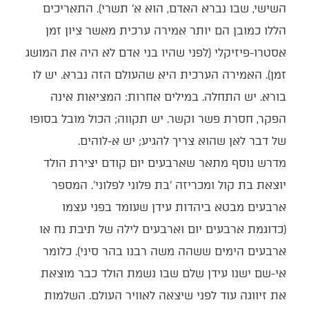
השישי, שבו נברא האדם, הוא א’ תשרי). התאריכים
הללו כמובן הם יותר אמירה ערכית מאשר ציון זמן
אסטרו-פיזיקלי (לפני שהיו בני אדם לא היה את המושג
זמן). האמירה הערכית היא שהעולם הזה נברא. יש לו
בורא. יש התחלה. במילים אחרות: המציאות אינה
הפקר, חסרת פשר וקשר. יש תקווה; הכול מובל בסופו
של דבר לאן שהוא צריך להגיע; יש א-לוהים.
מדרש נוסף מתאר שארבעים יום קודם יצירת הולד
יוצאת בת קול ומכריזה ‘בת פלוני לפלוני’. המספר
ארבעים מבטא ביהדות עידן שעומד בפני עצמו
(כדוגמת ארבעים יום וארבעים לילה של תיבת נח או
ארבעים הימים ששהה משה רבנו בהר סיני). כלומר
אי-שם ישנו עידן שלם שבו נשמת הולד כבר מוצאת
את זיווגה עוד לפני שיצאה לאוויר העולם. השלמות