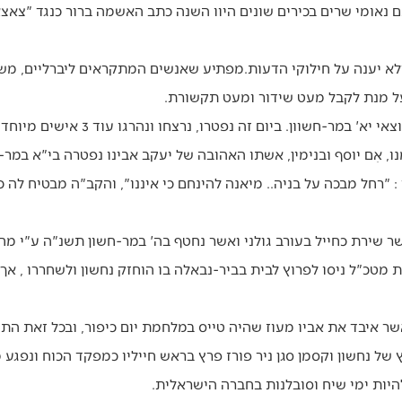
 נאומי שרים בכירים שונים היוו השנה כתב האשמה ברור כנגד "צאצא
לא יענה על חילוקי הדעות.מפתיע שאנשים המתקראים ליברליים, מש
ל מנת לקבל מעט שידור ומעט תקשורת.
ון. ביום זה נפטרו, נרצחו ונהרגו עוד 3 אישים מיוחדים ביותר באתוס היהודי.
, אֵם יוסף ובנימין, אשתו האהובה של יעקב אבינו נפטרה בי"א במר-ח
"רחל מבכה על בניה.. מיאנה להינחם כי איננו", והקב"ה מבטיח לה כי
אשר שירת כחייל בעורב גולני ואשר נחטף בה' במר-חשון תשנ"ה ע"י מ
 סיירת מטכ"ל ניסו לפרוץ לבית בביר-נבאלה בו הוחזק נחשון ולשחררו , א
אשר איבד את אביו מעוז שהיה טייס במלחמת יום כיפור, ובכל זאת ה
ץ של נחשון וקסמן סגן ניר פורז פרץ בראש חייליו כמפקד הכוח ונפגע
להיות ימי שיח וסובלנות בחברה הישראלית.