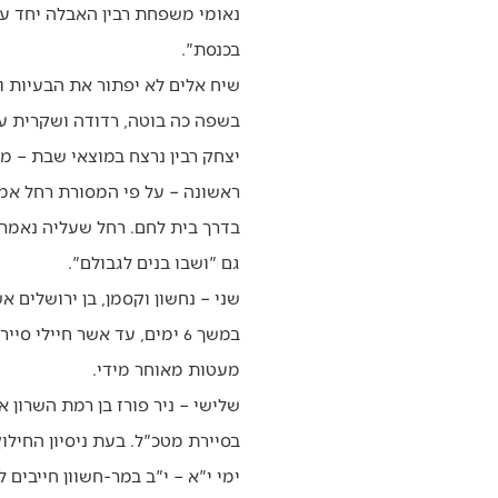
נאומי משפחת רבין האבלה יחד עם
בכנסת".
שיח אלים לא יפתור את הבעיות ו
בשפה כה בוטה, רדודה ושקרית ע
יצחק רבין נרצח במוצאי שבת – מוצאי יא' במר-חשו
ראשונה – על פי המסורת רחל אמנו
בדרך בית לחם. רחל שעליה נאמר : 
גם "ושבו בנים לגבולם".
שני – נחשון וקסמן, בן ירושלים 
במשך 6 ימים, עד אשר חיילי
מעטות מאוחר מידי.
שלישי – ניר פורז בן רמת השרון 
בסיירת מטכ"ל. בעת ניסיון החילו
ימי י"א – י"ב במר-חשוון חייבים 