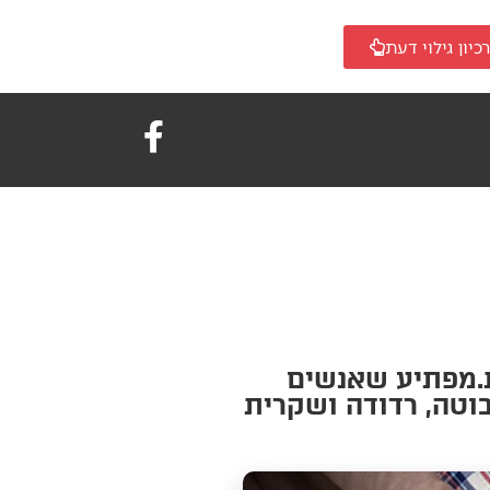
כיון גילוי דעת
ת.מפתיע שאנשים
וטה, רדודה ושקרית