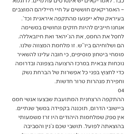
כבד. לאמריקאים יש אינטרסים עולמיים. לדוגמא
– האמריקאים חוששים על חיי חייליהם המוצבים
בעיראק שלא ייפגעו מהתקפה איראנית וכד’.
אנחנו חייבים להיות חזקים ונחושים במשימה
לחסל את החמס, את הג’יהאד ואת חיזבאללה.
הם ושלוחיהם ביו’’ש. זו מלחמת המצווה שלנו.
מומחי ביטחון מוסיפים, כי חובה עלינו להשאיר
נוכחות צבאית במרכז הרצועה בצפונה ובדרומה
כדי לחצוץ בפני כל אפשרות של הברחת נשק
וחפירת מנהרות טרור חדשות.
04
ההתקפה הרצחנית המתועבת שבצעו אנשי חמס
ביישובי הדרום, תוכננה בקפידה במשך שנתיים.
אין ספק שמלחמות היהודים היו זרז משמעותי
בהוצאתה לפועל. תושבי שכם ג’נין והסביבה