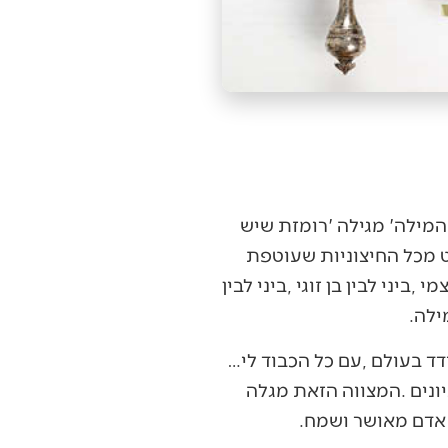
אם‭ ‬באמת‭ ‬גיליתי‭ ‬את‭ ‬עצמי‭ ‬אז‭ ‬מתגלה‭ ‬ש‮'‬העצמי‮'‬‭ ‬שלי‭ ‬חייב‭ ‬להיות‭ ‬מחובר‭ ‬לאחרים‭, ‬איני‭ ‬בודד‭ ‬בעולם‭, ‬עם‭ ‬כל‭ ‬הכבוד‭ ‬לי‭…