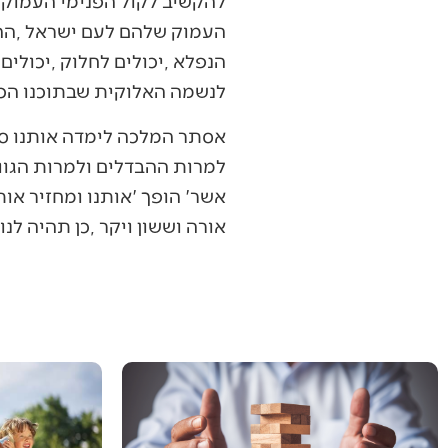
‬לנשמה‭ ‬האלוקית‭ ‬שבתוכנו‭ ‬הכל‭ ‬מתברר‭ ‬ומתבהר‭.‬
‬אורה‭ ‬וששון‭ ‬ויקר‭, ‬כן‭ ‬תהיה‭ ‬לנו‮'‬‭. ‬■