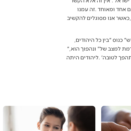
אסתר‭ ‬המלכה‭ ‬לימדה‭ ‬אותנו‭ ‬סוד‭ ‬זה‭: ‬‮"‬לֵךְ‭ ‬כְּנוֹס‭ ‬אֶת‭ ‬כָּל‭ ‬הַיְּהוּדִים‭ ‬הַנִּמְצְאִים‭ ‬בְּשׁוּשָׁן‭…‬‮"‬‭ ‬כאשר‭ ‬יש‭ ‬‮"‬כנוס‮"‬‭ ‬בין‭ ‬כל‭ ‬היהודים‭,
‬למרות‭ ‬ההבדלים‭ ‬ולמרות‭ ‬הגוונים‭ ‬השונים‭. ‬פעולת‭ ‬הכנוס‭ ‬מאירה‭ ‬לנו‭ ‬ומנצחת‭ ‬כל‭ ‬קושי‭ ‬וגורמת‭ ‬למצב‭ ‬של‭ ‬‮"‬ונהפוך‭ ‬הוא‮"‬‭,