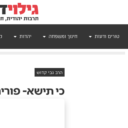
טורים ודעות
חינוך ומשפחה
יהדות
קר
הרב גבי קדוש
כי תישא- פורי