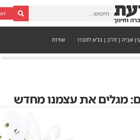
לאר
ן אביה | זה"ב | בנ"א לחברו
אודות
ם: מגלים את עצמנו מחדש