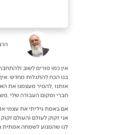
הרב
‬חברי‭ ‬ומקום‭ ‬העבודה‭ ‬שלי‭, ‬פשוט‭ ‬להסתכל‭ ‬במראה‭ ‬ולראות‭ ‬את‭ ‬עצמי‭ ‬במובן‭ ‬העמוק‭ ‬של‭ ‬המילה‭. ‬
‬לנו‭ ‬שהמנוע‭ ‬לשמחה‭ ‬אמתית‭ ‬הוא‭ ‬לשמח‭ ‬אחרים‭. ‬אדם‭ ‬בודד‭ ‬הוא‭ ‬אדם‭ ‬עצוב‭, ‬אדם‭ ‬נותן‭ ‬הוא‭ ‬אדם‭ ‬מאושר‭ ‬ושמח‭. ‬