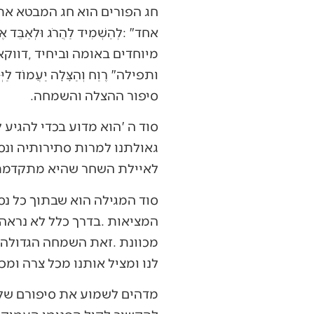
‬סיפור‭ ‬ההצלה‭ ‬והשמחה‭. ‬
‬לאיילת‭ ‬השחר‭ ‬שהיא‭ ‬מתקדמת‭ ‬תמיד‭ ‬גם‭ ‬אם‭ ‬לפעמים‭ ‬מתכסה‭ ‬היא‭ ‬בהרים‭ ‬ונסתרת‭ ‬מעינינו‭. ‬
‬לנו‭ ‬ומציל‭ ‬אותנו‭ ‬מכל‭ ‬צרה‭ ‬ומכל‭ ‬אלה‭ ‬שמבקשים‭, ‬חלילה‭, ‬לכלותינו‭.‬