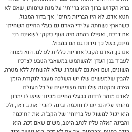
ברא הקדוש ברוך הוא בריותיו על מנת שימותו, שאם לא
חטא אדם, לא היו הבריות מתים", אך בדור המבול,
כשהארץ נשחתה על ידי האדם גם בעלי החיים השחיתו
את דרכם, ואפילו בהמה חיה ועוף נזקקו לשאינם בני
מינם, בשל כך נידונו גם הם במבול.
אם כן, האדם מקבל אחריות כללית לעולם. הוא מצווה
לעבוד בגן העדן ולהשתמש במשאבי הטבע לצרכיו
השונים, ועם זאת גם לשומרו, שלא להשחית ללא מטרה,
להבין שלמעשים שלו יש השלכה מעבר לנקודת הזמן
הצרה והקטנה שלו והם משפיעים על כל העולם.
לאדם מותר לרדות בבעלי החיים מכיוון שיש לו יתרון
מהותי עליהם: יש לו חוכמה ובינה להכיר את בוראו, ולכן
הוא יכול למשול על בריותיו של הקב"ה. את החוכמה
והבינה האלה עליו לנתב היטב, משום שאם זכה, הוא
רודה בחיות ובבהמות, אך אם לא זכה, הוא נעשה ירוד