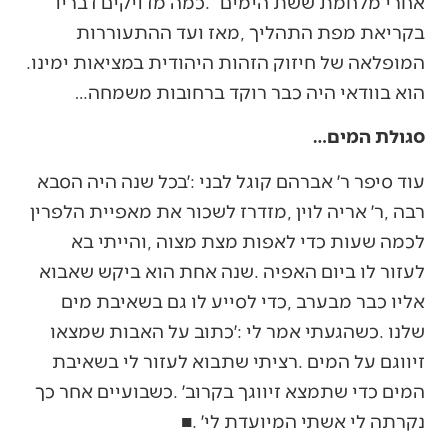
‬המופלאה‭ ‬של‭ ‬חיזוק‭ ‬הזהות‭ ‬היהודית‭ ‬במציאות‭ ‬ימינו‭.
‬הוא‭ ‬בוודאי‭ ‬היה‭ ‬כבר‭ ‬רוקד‭ ‬ברחובות‭ ‬משמחה‭…‬
סגולת המים…
‬נקרתה‭ ‬לי‭ ‬אשתי‭ ‬המיועדת‭ ‬לי׳‭.‬‭ ‬■