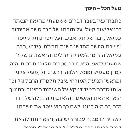
מעל הכל – חינוך
‬הזה‭, ‬זה‭ ‬היה‭ ‬חזונו‭. ‬לשם‭ ‬כך‭ ‬הוא‭ ‬ייסד‭ ‬את‭ ‬ישיבתו‭. ‬