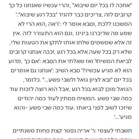
‬זה‭ ‬אלא‭ ‬שמשמים‭ ‬שלחו‭ ‬אותו‭ ‬לתקן‭ ‬את‭ ‬הטעות‭ ‬שלי‭,
‬בכל‭ ‬יום‭ ‬״ובא‭ ‬לציון‭ ‬גואל‭ ‬ולשבי‭ ‬פשע‭…‬״‭. ‬כלומר‭,
‬מגיע׳‭…‬׳‭ ‬