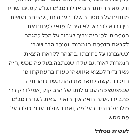
‬לקראת‭ ‬הדפסת‭ ‬הגמרות‭. ‬וסיפר‭ ‬הרב‭ ‬שטרן‭:
‬פה‭ ‬ממש‭…‬׳
לעשות מסלול