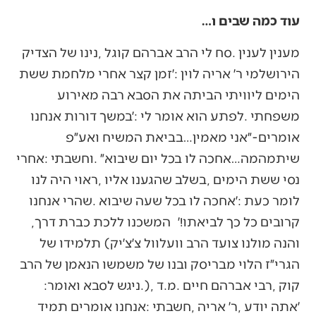
עוד כמה שבים ו…
‬קרובים‭ ‬כל‭ ‬כך‭ ‬לביאתו‭!‬׳‭ ‬המשכנו‭ ‬ללכת‭ ‬כברת‭ ‬דרך‭,
‬קוק‭, ‬רבי‭ ‬אברהם‭ ‬חיים‭. ‬מ‭.‬ד‭.), ‬ניגש‭ ‬לסבא‭ ‬ואומר‭: