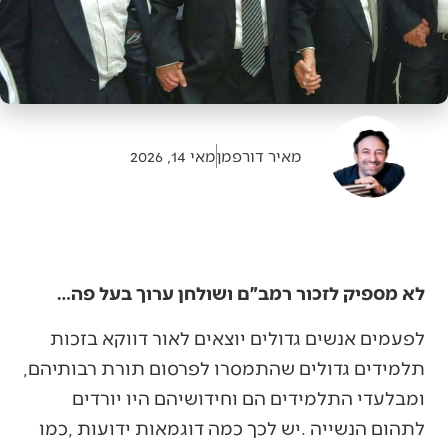
מאיר דורפמן
מאי 14, 2026
לא מספיק לזכור רמב״ם ושולחן ערוך בעל פה…
‬תלמידים‭ ‬גדולים‭ ‬שהתמסרו‭ ‬לפרסום‭ ‬תורת‭ ‬רבותיהם‭,