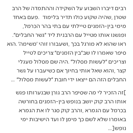
‬מימי‭ ‬בין‭-‬הזמנים‭ ‬טיילתי‭ ‬עם‭ ‬בתי‭ ‬בהר‭ ‬הכרמל‭,
‬ופגשנו‭ ‬אותו‭ ‬מטייל‭ ‬עם‭ ‬הרבנית‭ ‬ליד‭ ‬״גשר‭ ‬החבלים״‭.
‬החבלים‭ ‬הזה‭ ‬הם‭ ‬ייצאו‭ ‬ידי‭ ‬חובת‭ ‬״לעשות‭ ‬מסלול״‭… ‬
‬נופש‭…]‬