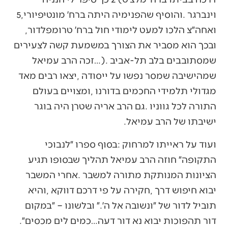
‬וינברגר‭. ‬והוסיף‭ ‬שהפנימיה‭ ‬היתה‭ ‬ברח׳‭ ‬מונטיפיורי‭ ‬5‭,
‬ואחה״צ‭ ‬הלכו‭ ‬למעט‭ ‬לימודי‭ ‬חול‭ ‬ברח׳‭ ‬טרומפלדור‭,
‬ישיבתו‭ ‬של‭ ‬הרב‭ ‬עמיאל‭.‬
‬דור‭ ‬תהפוכות‭ ‬יבוא‭ ‬נא‭ ‬דור‭ ‬דעה‭…‬כמים‭ ‬לים‭ ‬מכסים״‭. ‬