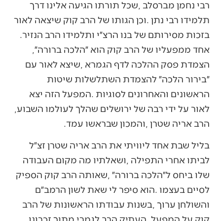
‬בזכות‭ ‬מסירותם‭ ‬של‭ ‬בנו‭ ‬הרצ״י‭ ‬ותלמידו‭ ‬הרב‭ ‬הנזיר‭.
‬אחד‭ ‬ממפעליו‭ ‬של‭ ‬הרב‭ ‬קוק‭ ‬הוא‭ ‬״הלכה‭ ‬ברורה״‭,
‬לאור‭ ‬על‭ ‬ידי‭ ‬רבה‭ ‬של‭ ‬ירושלים‭ ‬שהלך‭ ‬לעולמו‭ ‬השבוע‭,
‬הרב‭ ‬אריה‭ ‬שטרן‭, ‬והמכון‭ ‬שבראשו‭ ‬עמד‭. ‬
‬קוק‭ ‬על‭ ‬המפעל‭, ‬העתיק‭ ‬הרב‭ ‬לגמרי‭ ‬מתוך‭ ‬זכרונו‭,