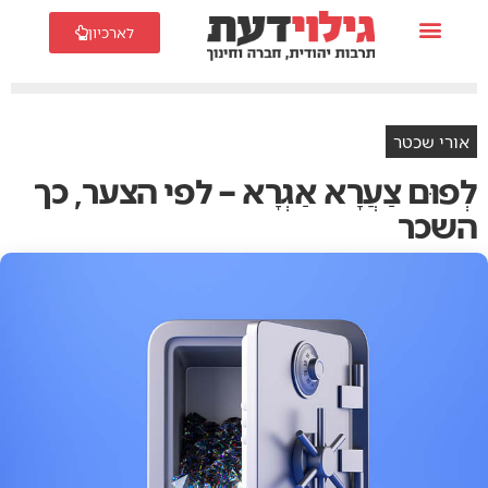
לארכיון
אורי שכטר
לְפוּם צַעֲרָא אַגְרָא – לפי הצער, כך
השכר