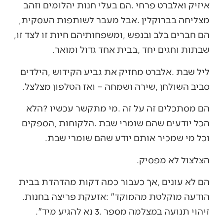
‬מצליחה‭ ‬בברוקלין‭. ‬אבל‭ ‬מעבר‭ ‬לשותפות‭ ‬העסקית‭,
‬הם‭ ‬חברים‭ ‬בלב‭ ‬ובנפש‭, ‬ומשפחותיהם‭ ‬חיות‭ ‬זו‭ ‬לצד‭ ‬זו‭,
‬שבתות‭ ‬וחגים‭ ‬יחד‭, ‬בבית‭ ‬אחד‭ ‬גדול‭ ‬ומואר‭.‬
‬סביב‭ ‬השולחן‭, ‬שירה‭ ‬ושמחה‭ ‬‮–‬‭ ‬ואז‭ ‬הטלפון‭ ‬מצלצל‭. ‬
‬וכל‭ ‬מי‭ ‬שמכיר‭ ‬אותם‭ ‬יודע‭ ‬שהם‭ ‬שומרי‭ ‬שבת‭.‬
הצלצול‭ ‬לא‭ ‬מפסיק‭.‬
‬הודעה‭ ‬מוקלטת‭ ‬מהמוקד‭: ‬‮"‬אזעקת‭ ‬פריצה‭ ‬בחנות‭.
‬זיהוי‭ ‬תנועה‭ ‬במצלמה‭ ‬מספר‭ ‬3‭. ‬נא‭ ‬להגיע‭ ‬מיד‭.‬‮"‬