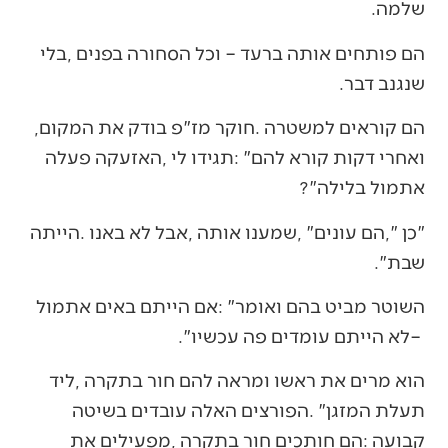
‬שלמה‭.‬
‬שנגנב‭ ‬דבר‭.‬
הם‭ ‬קוראים‭ ‬למשטרה‭. ‬חוקר‭ ‬מז"פ‭ ‬בודק‭ ‬את‭ ‬המקום‭,
‬אתמול‭ ‬בלילה‭?‬‮"‬
‬שבת‭.‬‮"‬
‬‮–‬‭ ‬לא‭ ‬הייתם‭ ‬עומדים‭ ‬פה‭ ‬עכשיו‭.‬‮"‬