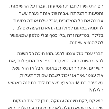
הם‭ ‬התקשרו‭ ‬לחברת‭ ‬הנסיעות‭, ‬עברו‭ ‬על‭ ‬הרשימות‭,
‬לרומניה‭ ‬במקום‭ ‬למולדובה‭. ‬היא‭ ‬נתקעה‭ ‬שם‭ ‬לבד‭,
‬לה‭ ‬להוציא‭ ‬שיחות‭.‬
‬את‭ ‬עצמו‭: ‬איך‭ ‬אני‭ ‬יכול‭ ‬לשבת‭ ‬שם‭ ‬ולהתעלות‭,
‬הלילה‭?‬