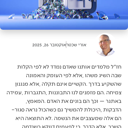
אורי שכטר
אוקטובר 26, 2025
‬באתגר‭ ‬‮—‬‭ ‬וכך‭ ‬הם‭ ‬בונים‭ ‬את‭ ‬האדם‭. ‬המאמץ‭,
‬הדבקות‭, ‬היכולת‭ ‬להמשיך‭ ‬גם‭ ‬כשהכול‭ ‬נראה‭ ‬סגור‭ ‬‮–‬‭