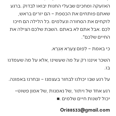
‬שאתם‭ ‬פותחים‭ ‬את‭ ‬הכספת‭ ‬‮–‬‭ ‬הם‭ ‬יורים‭ ‬בראש‭,
‬החיים‭ ‬שלכם‭.‬‮"‬
כי‭ ‬באמת‭ ‬‮–‬‭ ‬לְפוּם‭ ‬צַעֲרָא‭ ‬אַגְרָא‭.‬
‬בו‭.‬
על‭ ‬רגע‭ ‬שבו‭ ‬יכולנו‭ ‬לבחור‭ ‬בעצמנו‭ ‬‮–‬‭ ‬ובחרנו‭ ‬באמונה‭.‬
רגע‭ ‬אחד‭ ‬של‭ ‬ויתור‭, ‬של‭ ‬נאמנות‭, ‬של‭ ‬אמון‭ ‬פשוט‭ ‬‮–‬‭
‬יכול‭ ‬לשנות‭ ‬חיים‭ ‬שלמים‭. ‬■
Ori88533@gmail.com