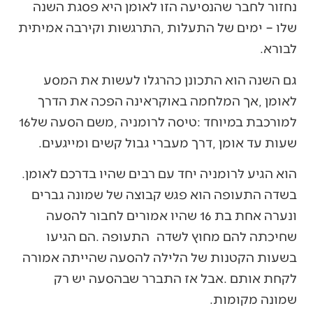
‬לבורא‭.‬
‬למורכבת‭ ‬במיוחד‭: ‬טיסה‭ ‬לרומניה‭, ‬משם‭ ‬הסעה‭ ‬של‭ ‬16‭
‬שעות‭ ‬עד‭ ‬אומן‭, ‬דרך‭ ‬מעברי‭ ‬גבול‭ ‬קשים‭ ‬ומייגעים‭.‬
הוא‭ ‬הגיע‭ ‬לּרומניה‭ ‬יחד‭ ‬עם‭ ‬רבים‭ ‬שהיו‭ ‬בדרכם‭ ‬לאומן‭.
‬שמונה‭ ‬מקומות‭.‬