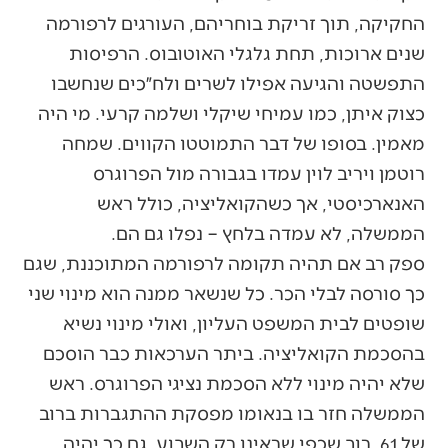
החקיקה, תוך זריקת בוחריהם, העורגים לרפורמה
שנים ארוכות, תחת גלגלי האוטובוס. הרפיסות
התפשטה והגיעה אפילו לשרים ולח״כים שנחשבו
כצוק איתן, כמו עמיחי שיקלי ושלמה קרעי. מי היה
מאמין. בסופו של דבר התמוטטו הקווים. שמחה
רוטמן ויריב לוין עמדו בגבורה מול הפרוגרס
האנארכיסטי, אך כשהקואליציה, כולל ראש
הממשלה, לא עמדה בלחץ – נפלו גם הם.
ספק רב אם תהיה תקומה לרפורמה המתוכננת, שגם
כך סורסה לבלי הכר. כל שנשאר ממנה הוא מינוי שני
שופטים לבית המשפט העליון, ואולי מינוי נשיא
בהסכמת הקואליציה. ביתר הערכאות כבר הוסכם
שלא יהיה מינוי ללא הסכמת נציגי הפרוגרס. ראש
הממשלה חזר בו בנאומו מפסקת ההתגברות ברוב
של 61, רוב שכפי שראינו רק השבוע, גם כך יהיה