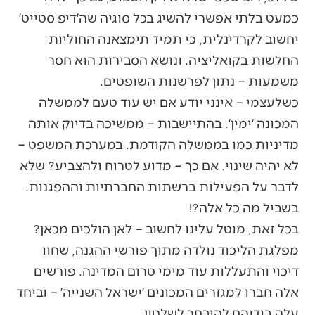
כמעט בלתי אפשרי להשיג בכל סוגיה שה׳דיפ סטייט׳
יחשוב לקרדינלית, כי תמיד תימצאנה החוליות
החלשות בקואליציה. ונושא הסבירות הוא חסר
משמעות – נתון לפרשנות השופטים.
כשלעצמי – אינני יודע אם יש עוד טעם לממשלה
המכונה ׳ימין׳. בהתיישבות – ממשיכה בדיוק אותה
מדיניות כמו בממשלה הקודמת. במערכת המשפט –
לא יהיה שינוי. אם כך – מדוע לטרוח ולהצביע? שלא
לדבר על הפעילות ברשתות החברתיות וההפגנות.
בשביל מה כל אלה?!
בכל זאת, מוטל עלינו לחשוב – לאן הולכים מכאן?
מפלגת הליכוד נולדה מתוך פורשי ההגנה, שחוו
דיכוי והתעללות עוד מימי טרום המדינה. פורשים
אלה חברו למגזרים המכונים ׳ישראל השנייה׳ – וביחד
עלה בידיהם להיבחר לשלטון.