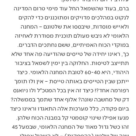
ברם, בעוד שהשמאל החל עוד מימי טרום המדינה
לנקוט במהלכים מדויקים ומתוכננים כדי להקים
ולאייש מוסדות, שיבססו את שלטונם – המחנה
הלאומי לא גיבש מעולם תוכנית מסודרת לאחיזה
במוקדי הכוח האמיתיים, ששם נחתכים הדברים.
כך, ראינו יחידה של טייסים שהודיעה פה אחד שלא
תתייצב לטיסות. החלוקה בין ימין לשמאל בציבור
היהודי, היא 60-40 לטובת המחנה הלאומי. כיצד
ייתכן שבין הטייסים באותה טייסת – אין ולו תומך
רפורמה אחד?! כיצד זה אין בכל המטכ״ל ולו ניואנס
דק של מחשבה שונה? אלוף אחד שתמך בממשלה?
ביום פקודה, כלל מערכות אלה התאגדו וראינו כיצד
מנעו אפילו שינוי קוסמטי קל במבנה הכוח שלהן.
זהו כשל גדול מאוד של המחנה הלאומי, שבמעל 45
שנה של שלטון (בהפסקות) – לא השכיל אפילו