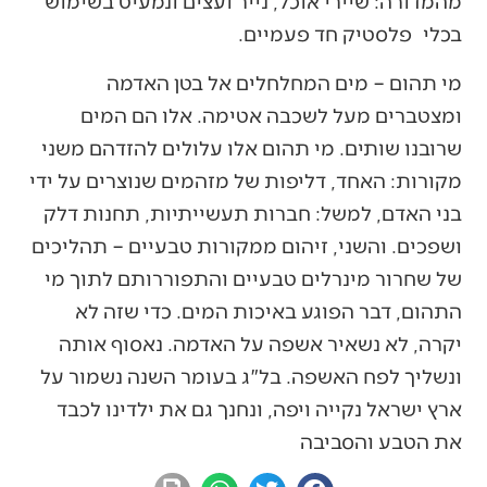
מהמדורה: שיירי אוכל, נייר ועצים ונמעיט בשימוש
בכלי פלסטיק חד פעמיים.
מי תהום – מים המחלחלים אל בטן האדמה
ומצטברים מעל לשכבה אטימה. אלו הם המים
שרובנו שותים. מי תהום אלו עלולים להזדהם משני
מקורות: האחד, דליפות של מזהמים שנוצרים על ידי
בני האדם, למשל: חברות תעשייתיות, תחנות דלק
ושפכים. והשני, זיהום ממקורות טבעיים – תהליכים
של שחרור מינרלים טבעיים והתפוררותם לתוך מי
התהום, דבר הפוגע באיכות המים. כדי שזה לא
יקרה, לא נשאיר אשפה על האדמה. נאסוף אותה
ונשליך לפח האשפה. בל"ג בעומר השנה נשמור על
ארץ ישראל נקייה ויפה, ונחנך גם את ילדינו לכבד
את הטבע והסביבה