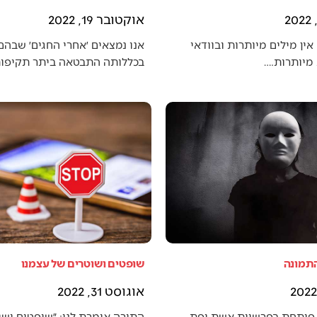
אוקטובר 19, 2022
אין מילים מיותרות ובוודאי
אנו נמצאים ׳אחרי החגים׳ שבה
מיותרות.…
בכללותה התבטאה ביתר תקיפו
התמונה
שופטים ושוטרים של עצמנו
אוגוסט 31, 2022
פותחת בפרשיית אשת יפת
התורה אומרת לנו: ״שופטים ושו