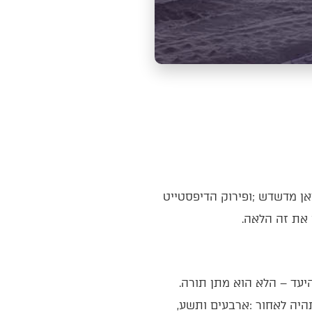
לשם‭ ‬כך‭ ‬קיימת‭ ‬ספירת‭ ‬העומר‭. ‬ימי‭ ‬ספירת‭ ‬העומר‭ ‬הם‭ ‬ימים‭ ‬שלכאורה‭ ‬כל‭ ‬מטרתם‭ ‬היא‭ ‬להגיע‭ ‬אל‭ ‬היעד‭ ‬‮–‬‭ ‬הלא‭ ‬הוא‭ ‬מתן‭ ‬תורה‭.
‬לפי‭ ‬זה‭ ‬היינו‭ ‬מצפים‭ ‬שהספירה‭ ‬לעומר‭, ‬כדוגמת‭ ‬שיגור‭ ‬טיל‭ ‬או‭ ‬‮'‬טבלת‭ ‬ייאוש‮'‬‭ ‬של‭ ‬אסיר‭ ‬בבית‭ ‬כלא‭, ‬תהיה‭ ‬לאחור‭: ‬ארבעים‭ ‬ותשע‭,