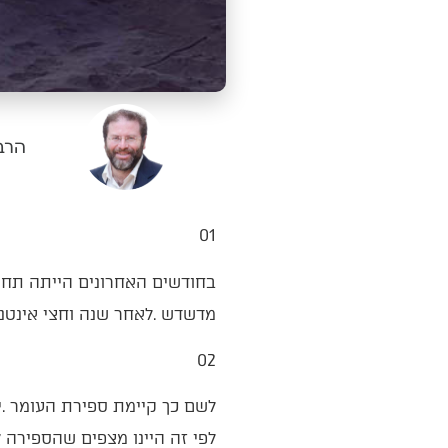
הרב 
01‭ ‬
‬מדשדש‭. ‬לאחר‭ ‬שנה‭ ‬וחצי‭ ‬אינטנסיביות‭ ‬שעברנו‭ ‬נדמה‭ ‬שהורדנו‭ ‬הילוך‭ ‬ולא‭ ‬כל‭ ‬כך‭ ‬ברור‭ ‬לאן‭ ‬לוקחים‭ ‬את‭ ‬זה‭ ‬הלאה‭.‬
02‭ ‬