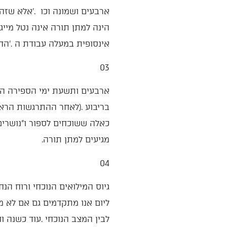
‬ארבעים‭ ‬ושמונה‭ ‬וכו‮'‬‭.
‬אינסופית‭ ‬במעלה‭ ‬עבודת‭ ‬ה‮'‬‭. ‬החכמה‭ ‬היא‭ ‬למצוא‭ ‬את‭ ‬הסיפוק‭ ‬והאושר‭ ‬בעצם‭ ‬ההתקדמות‭.‬
03‭ ‬
‬מגיעים‭ ‬למתן‭ ‬תורה‭.‬
04‭ ‬