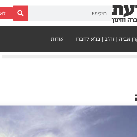
לאר
ן אביה | זה"ב | בנ"א לחברו
אודות