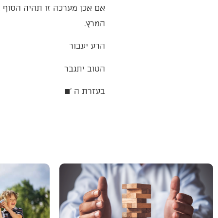
‬המרץ‭.‬
הרע‭ ‬יעבור
הטוב‭ ‬יתגבר
בעזרת‭ ‬ה‮'‬‭ ‬
■