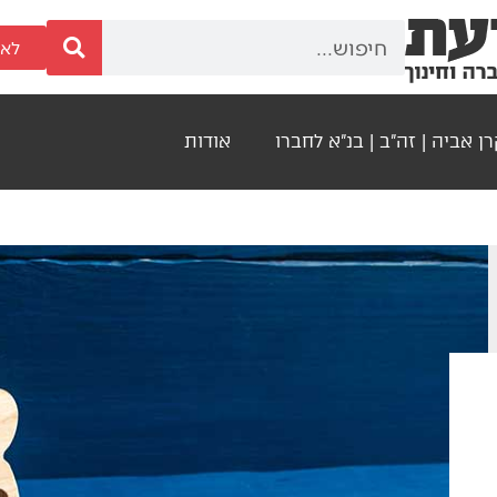
לאר
ן אביה | זה"ב | בנ"א לחברו
אודות