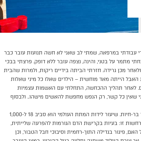
ה. הייתי אז בשבוע 29 להריוני. תוך כדי עבודתי במרפאה, שמתי לב שאני לא חשה תנועות עובר כבר
י מתמר על בטני, והינה, נצפה עובר ללא דופק. פרצתי בבכי
לאחר מכן גרידה. חזרתי הביתה בידיים ריקות, ולמרות שהבית
אבל הייתה מאד מוחשית – הילדים שאלו כל מיני שאלות
ם. לאחר תהליך ההכחשה, התחלתי עם האשמות עצמיות
י שאין כל קשר, רק הנפש מחפשת להאשים מישהו.. ולבסוף
הביטוי ׳לידה שקטה׳ הוא ביטוי עממי למוות תוך-רחמי של עובר בר-חיות. שיעור לידות המתת העולמי הוא סביב 18 ל-1,000
תרחשות זו: בעיות בקרישת הדם הגורמות להפרעה שלייתית,
האם, פיגור בגדילה התוך-רחמית וסיבוכי חבל הטבור, וכן
אך צורת היילוד משתנה ותלויה בגיל ההיריון, במצג העובר