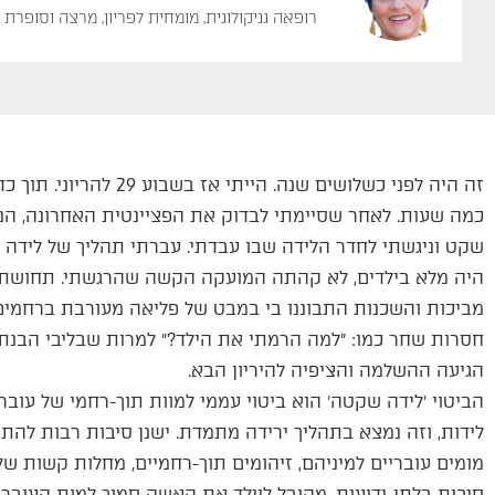
רופאה גניקולוגית, מומחית לפריון, מרצה וסופרת
זה היה לפני כשלושים שנ
כמה שעות. לאחר שסיימתי לבדוק את הפציינטית האחרונה, הנחת
שקט וניגשתי לחדר הלידה שבו עבדתי. עברתי תהליך של לידה ו
היה מלא בילדים, לא קהתה המועקה הקשה שהרגשתי. תחושת ה
מביכות והשכנות התבוננו בי במבט של פליאה מעורבת ברחמי
חסרות שחר כמו: ״למה הרמתי את הילד?״ למרות שבליבי הבנת
הגיעה ההשלמה והציפיה להיריון הבא.
לידות, וזה נמצא בתהליך ירידה מתמדת. ישנן סיבות רבות לה
מומים עובריים למיניהם, זיהומים תוך-רחמיים, מחלות קשות של 
סיבות בלתי-ידועות. מקובל ליילד את האשה סמוך למות העובר, 