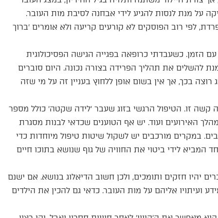
ה על מנת לנסות להגיע לידי אבחנה לסיבת מות העובר.
דת, לפי רוב הפוסקים לא קורעים קריעה ולא אומרים ׳ברוך
ם הזמן. כשעבדתי כרופאה בפגייה הגישה הפסיכולוגית
נת להשלים את תהליך הפרידה בצורה נכונה. היום סוברים
צה בכך, אך אין בשום אופן ללחוץ בעניין זה על מי שזה
 קשה זו. הטיפול הרגשי בזוג שעבר ׳לידה שקטה׳ כולל מספר
הלך האירועים ועוד. יש אף הטוענים שכדאי לבנות מסגרת
ם. במקרים מורכבים יש לשקול שיטות טיפול מיוחדות כדי
 המביא לידי ביטוי את החוויה של גוף שנושא בתוכו חיים
ים יהיו חזקים ותומכים, ולכן חשוב הדיאלוג בנושא. אם ישנם
 ועיתויו אליהם על מות העובר. כדאי גם להכין את הילדים
א מאפשר את ה׳קיווי׳ לאחר חוויית חסרון ואבל. יהי רצון