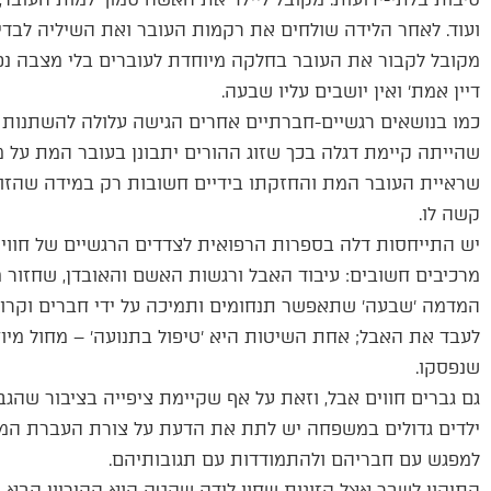
ועוד. לאחר הלידה שולחים את רקמות העובר ואת השיליה לבדיק
מקובל לקבור את העובר בחלקה מיוחדת לעוברים בלי מצבה נפר
דיין אמת׳ ואין יושבים עליו שבעה.
כמו בנושאים רגשיים-חברתיים אחרים הגישה עלולה להשתנות ע
שהייתה קיימת דגלה בכך שזוג ההורים יתבונן בעובר המת על מ
שראיית העובר המת והחזקתו בידיים חשובות רק במידה שהזוג רו
קשה לו.
יש התייחסות דלה בספרות הרפואית לצדדים הרגשיים של חוויה
מרכיבים חשובים: עיבוד האבל ורגשות האשם והאובדן, שחזור מ
המדמה ׳שבעה׳ שתאפשר תנחומים ותמיכה על ידי חברים וקרובי
לעבד את האבל; אחת השיטות היא ׳טיפול בתנועה׳ – מחול מיוחד
שנפסקו.
גם גברים חווים אבל, וזאת על אף שקיימת ציפייה בציבור שהגבר
ילדים גדולים במשפחה יש לתת את הדעת על צורת העברת המידע
למפגש עם חבריהם ולהתמודדות עם תגובותיהם.
התיקון לשבר אצל הזוגות שחוו לידה שקטה הוא ההיריון הבא. הו