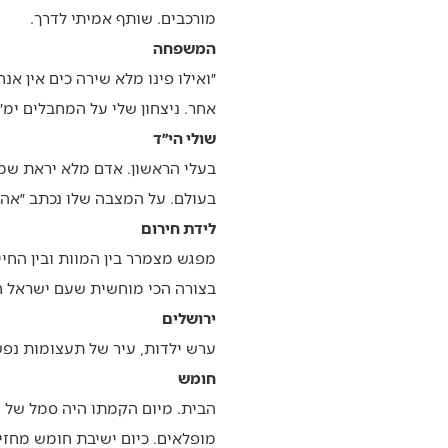
מורכבים. שותף אמיתי לדרך.
המשפחה
״ואילו פינו מלא שירה כים אין 
אחר. ניצחון שלי על המחבלים ימ״
שולי הי״ד
בעלי הראשון. אדם מלא יראת שמי
בעולם. על המצבה שלו נכתב ״אהב
לידת חירום
מפגש מצמרר בין המוות ובין החי
בצורה הכי מוחשית שעם ישראל ח
ירושלים
ערש ילדות, עיר של תעצומות נפש
חומש
הבית. מיום הקמתו היה סמל של חל
מופלאים. כיום ישיבת חומש מחז