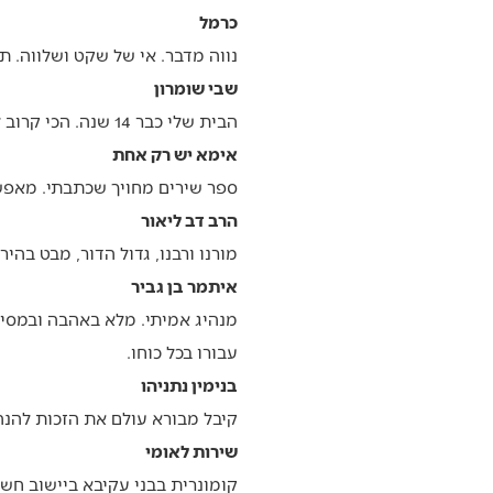
כרמל
נווה מדבר. אי של שקט ושלווה. ת
שבי שומרון
הבית שלי כבר 14 שנה. הכי קרוב לחומש. קהילה חמה ואוהבת של אנשי חסד.
אימא יש רק אחת
ספר שירים מחויך שכתבתי. מאפש
הרב דב ליאור
מורנו ורבנו, גדול הדור, מבט בהי
איתמר בן גביר
מנהיג אמיתי. מלא באהבה ובמסיר
עבורו בכל כוחו.
בנימין נתניהו
קיבל מבורא עולם את הזכות להנה
שירות לאומי
קומונרית בבני עקיבא ביישוב חש