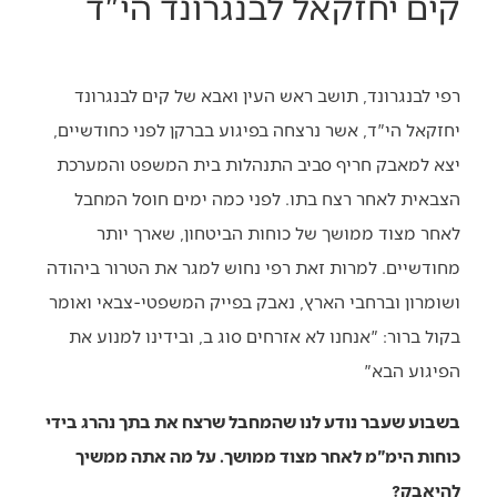
קים יחזקאל לבנגרונד הי"ד
רפי לבנגרונד, תושב ראש העין ואבא של קים לבנגרונד
יחזקאל הי"ד, אשר נרצחה בפיגוע בברקן לפני כחודשיים,
יצא למאבק חריף סביב התנהלות בית המשפט והמערכת
הצבאית לאחר רצח בתו. לפני כמה ימים חוסל המחבל
לאחר מצוד ממושך של כוחות הביטחון, שארך יותר
מחודשיים. למרות זאת רפי נחוש למגר את הטרור ביהודה
ושומרון וברחבי הארץ, נאבק בפייק המשפטי-צבאי ואומר
בקול ברור: "אנחנו לא אזרחים סוג ב, ובידינו למנוע את
הפיגוע הבא"
בשבוע שעבר נודע לנו שהמחבל שרצח את בתך נהרג בידי
כוחות הימ"מ לאחר מצוד ממושך. על מה אתה ממשיך
להיאבק?