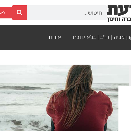
לאר
ן אביה | זה"ב | בנ"א לחברו
אודות