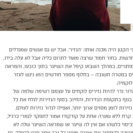
 הקטן היה מכנה אותו: ׳הנזיר׳. אבל יש גם אנשים שמגדלים
דשות. בחור חמוד שרצה מאוד לתרום כליה אבל לא עלה בידו,
ותניים, במהלך השבוע קיפל את השיער בתוך כובעו, והמראה
ים במטרה חשובה – בחלוף מספר חודשים הוא ניגש לעזר
לוקמיה.
ור נדר להיות נזירים לוקחים על עצמם רשימה שלמה של
וף בתקופת הנזירות, והחיוב בסוף הנזירות לגלח את כל
ירות לזמן מסוים ארוך יותר, ואפילו לנדור נזירות לעולם.
 קרח ללא שערה אחת על קודקודו אמור לתפקד לגמרי כרגיל,
כיסוי כלשהו אם אין לה שיער או שמראה השיער שלה לא
 צריכה להסתיר את שערה מעיני כל גבר אחר פרט לבעלה. גם