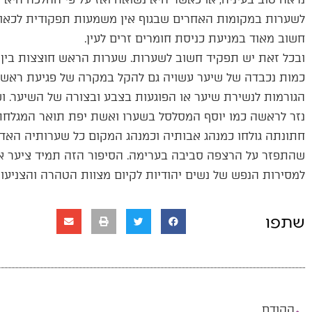
לשערות במקומות האחרים שבגוף אין משמעות תפקודית לכאור
חשוב מאוד במניעת כניסת חומרים זרים לעין.
ובכל זאת יש תפקיד חשוב לשערות. שערות הראש חוצצות בין ה
כמות נכבדה של שיער עשויה גם להקל במקרה של פגיעת ראש. צ
הגורמות לנשירת שיער או הפוגעות בצבע ובצורה של השיער. ו
נזר לראשה כמו יוסף המסלסל בשערו ואשת יפת תואר המגלחת 
חתונתה גולחו כמנהג אבותיה וכמנהג המקום כל שערותיה האדמ
שהתפזר על הרצפה סביבה בערימה. הסיפור הזה תמיד ציער אות
למסירות הנפש של נשים יהודיות לקיום מצוות הטהרה והצניעות
שתפו
הקודם