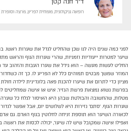
ד"ר חנה קטן
רופאה גניקולוגית, מומחית לפריון, מרצה וסופרת
לפני כמה שנים היה לנו שכן שהחליט לגדל את שערות ראשו. בני
שיער למטרות ייעודיות וזמניות, שהרי שערות הגוף והראש מתח
החליט לעשות מעשה – הוא גידל את שערו העבות והזהוב עד מ
המוזר שמשך מבטים תמוהים כלל לא הפריע לו. כך זה כשחדור
מציון כדי לתרום את שיערו להכנת פאה בלונדינית לילדה חולת 
בפרשת נשוא נמצאת פרשת הנזיר. איש או אישה שמחליטים לנד
מטלות, שהחשובה והבולטת שבהן היא האיסור לגלח כל שערה בג
שערות הגוף. ׳סתם׳ נזירות היא לשלושים יום, אבל אפשר לנדור נז
לכאורה השיער הוא תוספת זניחה לחלוטין בגוף האדם. גם אדם
ואפילו אישה שמקובל שיש לה שיער, יכולה לכסות את ראשה ב
נראה טוב בעיניה, או כאשר היא נשואה ואז על פי ההלכה היא