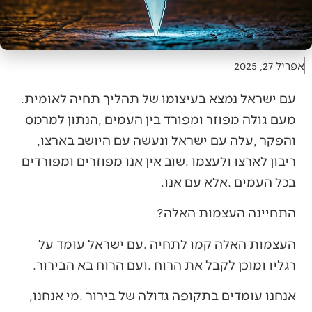
אפריל 27, 2025
עם‭ ‬ישראל‭ ‬נמצא‭ ‬בעיצומו‭ ‬של‭ ‬תהליך‭ ‬תחיה‭ ‬לאומית‭.
‬והפקר‭, ‬עלה‭ ‬עם‭ ‬ישראל‭ ‬ונעשה‭ ‬עם‭ ‬היושב‭ ‬בארצו‭,
‬בכל‭ ‬העמים‭. ‬אלא‭ ‬עם‭ ‬אנו‭.‬
התחיינה‭ ‬העצמות‭ ‬האלה‭?‬
‬רגליו‭ ‬ומוכן‭ ‬לקבל‭ ‬את‭ ‬הרוח‭. ‬ועם‭ ‬הרוח‭ ‬בא‭ ‬הבירור‭.‬
אנחנו‭ ‬עומדים‭ ‬בתקופה‭ ‬גדולה‭ ‬של‭ ‬בירור‭. ‬מי‭ ‬אנחנו‭,