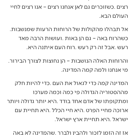
‬העולם‭ ‬הבא‭.‬
אל‭ ‬תבהלו‭ ‬מהקולות‭ ‬של‭ ‬הרוחות‭ ‬הרעות‭ ‬שמנשבות‭.
‬רעש‭. ‬אבל‭ ‬זה‭ ‬רק‭ ‬רעש‭. ‬רוח‭ ‬העם‭ ‬איתנה‭ ‬היא‭.‬
והרוחות‭ ‬האלה‭ ‬הנושבות‭ ‬‮–‬‭ ‬הן‭ ‬נחוצות‭ ‬לצורך‭ ‬הבירור‭.
‬מי‭ ‬אנחנו‭ ‬ולמה‭ ‬קמה‭ ‬המדינה‭.‬
‬ישראל‭. ‬היא‭ ‬תחיית‭ ‬ארץ‭ ‬ישראל‭.‬