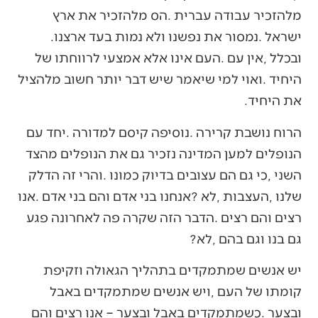
‬ישראל‭. ‬נמסור‭ ‬את‭ ‬נפשנו‭ ‬ולא‭ ‬נמות‭ ‬בעד‭ ‬ארצנו‭.
‬את‭ ‬היחיד‭.‬
‬גם‭ ‬בנו‭ ‬וגם‭ ‬בהם‭, ‬לא‭?‬