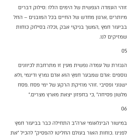
‬שמזיקים‭ ‬לנו‭.‬
05‭ ‬
‬מלשון‭ ‬פסיחה‭, ‬‮"‬כי‭ ‬בחפזון‭ ‬יצאת‭ ‬מארץ‭ ‬מצרים‮"‬‭.‬
06‭ ‬