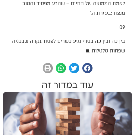
‬מנצח‭; ‬בעזרת‭ ‬ה‮'‬‭.‬
09‭ ‬
‬שפחות‭ ‬טלטלות‭. ‬
■
עוד במדור זה