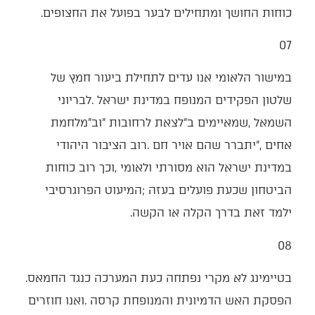
‬כוחות‭ ‬החושך‭ ‬ומתחילים‭ ‬לבער‭ ‬בפועל‭ ‬את‭ ‬החצופים‭.‬
07‭ ‬
‬ילמד‭ ‬זאת‭ ‬בדרך‭ ‬הקלה‭ ‬או‭ ‬הקשה‭.‬
08‭ ‬
בטיימינג‭ ‬לא‭ ‬מקרי‭ ‬נפתחה‭ ‬כעת‭ ‬המערכה‭ ‬כנגד‭ ‬החמאס‭.