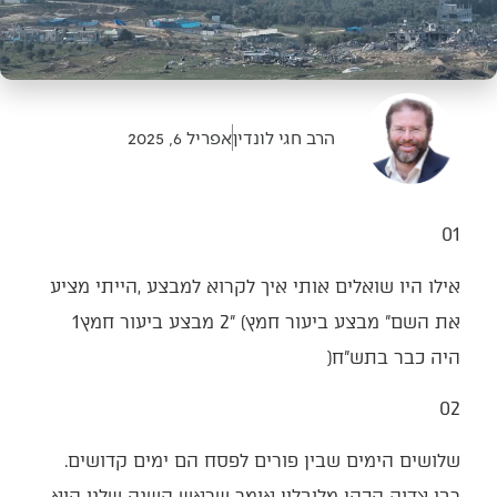
הרב חגי לונדין
אפריל 6, 2025
01‭ ‬
‬את‭ ‬השם‭ ‬‮"‬מבצע‭ ‬ביעור‭ ‬חמץ‭ ‬2‮"‬‭ (‬מבצע‭ ‬ביעור‭ ‬חמץ‭ ‬1‭
‬היה‭ ‬כבר‭ ‬בתש"ח‭)‬
02‭ ‬
שלושים‭ ‬הימים‭ ‬שבין‭ ‬פורים‭ ‬לפסח‭ ‬הם‭ ‬ימים‭ ‬קדושים‭.