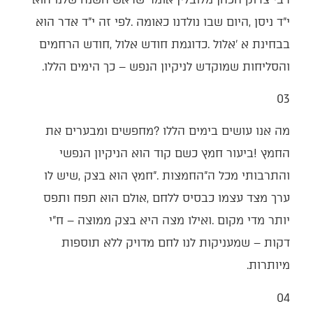
‬והסליחות‭ ‬שמוקדש‭ ‬לניקיון‭ ‬הנפש‭ ‬‮–‬‭ ‬כך‭ ‬הימים‭ ‬הללו‭.‬
03‭ ‬
‬מיותרות‭.‬
04‭ ‬