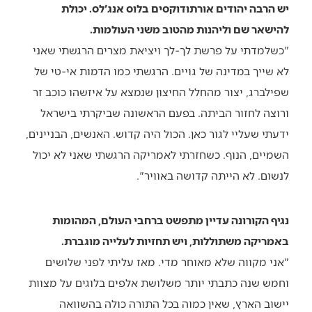
יש הרבה יהודים אורתודוקסים בלוס אנג'לס. יכולת
להישאר שם וליהנות מהטוב משני העולמות.
"כשלמדתי על פרשת לך-לך ויציאת מצרים הרגשתי שאני
לא שייך במדינה של גויים. הרגשתי כמו הדמות אי-טי של
שפילברג, יצור מהחלל החיצון שנמצא על איזשהו כוכב זר
ורוצה לחזור הביתה. בפעם הראשונה שביקרתי בישראל
ידעתי שעליי לגור כאן. הכול היה קדוש. האנשים, הבניינים,
השמיים, הנוף. כשחזרתי לאמריקה הרגשתי שאני לא יכול
לנשום. לא הייתה קדושה באוויר".
נגיף הקורונה עדיין מתפשט ברחבי העולם, המהומות
באמריקה משתוללות, ויש תחזיות לעלייה מוגברת.
"אני מקווה שלא מאוחר מדי. מאז עליתי לפני שלושים
וחמש שנה כתבתי יותר משלושת אלפים בלוגים על מצוות
יישוב הארץ, שאין כמוה בכל התורה כולה בהשוואה