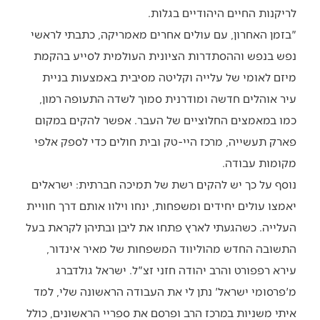
לריקנות החיים היהודיים בגלות.
"בזמן האחרון, עם עולים אחרים מאמריקה, כתבתי לראשי
נפש בנפש וההסתדרות הציונית העולמית לסייע בהקמת
מיזם לאומי של עלייה וקליטה מסיבית באמצעות בניית
עיר אוהלים חדשה ומודרנית סמוך לשדה התעופה רמון,
כמו במאמצים החלוציים של העבר. אפשר להקים במקום
פארק תעשייה, מרכז היי-טק ובית חולים כדי לספק אלפי
מקומות עבודה.
נוסף על כך יש להקים רשת של תמיכה חברתית: ישראלים
יאמצו עולים יחידים ומשפחות, ינחו וילוו אותם דרך חוויית
העלייה. כשהגעתי לארץ פתחו את ליבן ובתיהן לקראת בעל
התשובה החדש מהוליווד המשפחות של מאיר אינדור,
עירא רפפורט והרב יהודה חזני זצ"ל. ישראל גולדברג
מ'פרסומי ישראל' נתן לי את העבודה הראשונה שלי, למד
איתי משניות במרכז הרב ופרסם את ספריי הראשונים, כולל