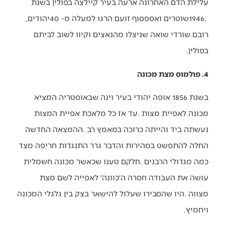
‬1946‭. ‬שוטרים‭ ‬ואספסוף‭ ‬זועם‭ ‬הרגו‭ ‬למעלה‭ ‬מ-40‭ ‬יהודים‭,
‬בפולין‭.‬
4. פולמוס מצת מכונה
‬ויחמיץ‭.‬