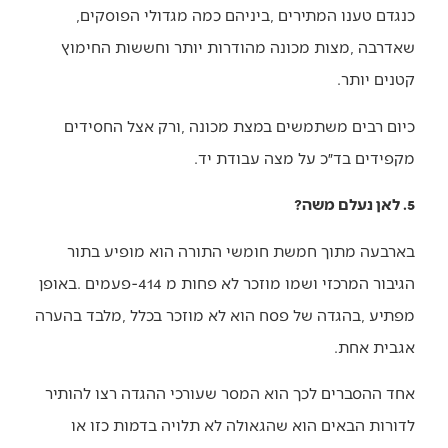
כנגדם‭ ‬טענו‭ ‬המתירים‭, ‬ביניהם‭ ‬כמה‭ ‬מגדולי‭ ‬הפוסקים‭,
‬קטנים‭ ‬יותר‭.‬
‬מקפידים‭ ‬בד״כ‭ ‬על‭ ‬מצה‭ ‬עבודת‭ ‬יד‭.‬
5. לאן נעלם משה?
‬אגבית‭ ‬אחת‭.‬