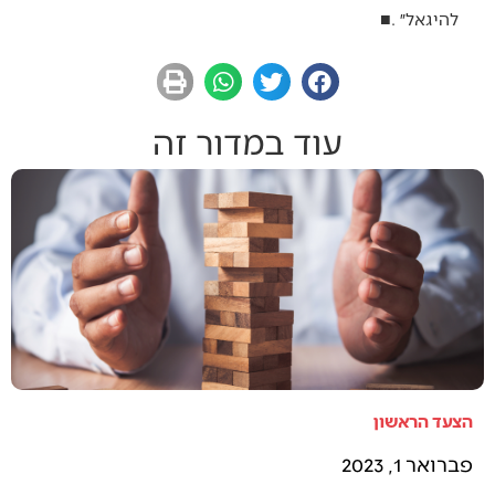
‬להיגאל״‭. ‬
■
עוד במדור זה
הצעד הראשון
פברואר 1, 2023