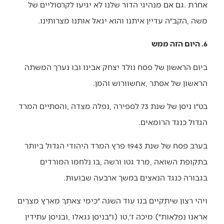
‬משה‭, ‬הקב״ה‭ ‬עדיין‭ ‬איתנו‭ ‬והוא‭ ‬יגאל‭ ‬אותנו‭ ‬מצרותינו‭.‬
6. היום הזה ממש
‬הראשון‭ ‬של‭ ‬אסתר‭, ‬אחשוורוש‭ ‬והמן‭.‬
‬הגדול‭ ‬כנגד‭ ‬הרומאים‭.‬
‬בגבורה‭ ‬כנגד‭ ‬הנאצים‭ ‬במשך‭ ‬ארבעה‭ ‬שבועות‭.‬