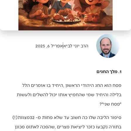
הרב יוני לביא
אפריל 6, 2025
1. מלך החגים
‬״פסח‭ ‬שני״‭?‬
סיפור‭ ‬הליבה‭ ‬שלו‭ ‬כה‭ ‬חשוב‭ ‬עד‭ ‬שלא‭ ‬פחות‭ ‬מ-32‭ ‬מצוות‭ (!)