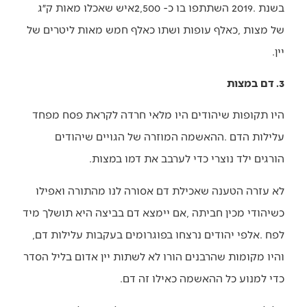
‬יין‭.‬
3. דם במצות
‬הורגים‭ ‬ילד‭ ‬נוצרי‭ ‬כדי‭ ‬לערבב‭ ‬את‭ ‬דמו‭ ‬במצות‭.‬
‬לפח‭. ‬אלפי‭ ‬יהודים‭ ‬נרצחו‭ ‬בפוגרומים‭ ‬בעקבות‭ ‬עלילות‭ ‬דם‭,
‬כדי‭ ‬למנוע‭ ‬כל‭ ‬ההאשמה‭ ‬כאילו‭ ‬זה‭ ‬דם‭.‬