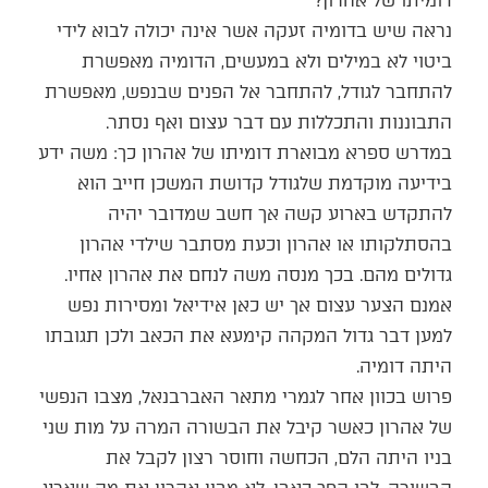
דומיתו של אהרון?
נראה שיש בדומיה זעקה אשר אינה יכולה לבוא לידי
ביטוי לא במילים ולא במעשים, הדומיה מאפשרת
להתחבר לגודל, להתחבר אל הפנים שבנפש, מאפשרת
התבוננות והתכללות עם דבר עצום ואף נסתר.
במדרש ספרא מבוארת דומיתו של אהרון כך: משה ידע
בידיעה מוקדמת שלגודל קדושת המשכן חייב הוא
להתקדש בארוע קשה אך חשב שמדובר יהיה
בהסתלקותו או אהרון וכעת מסתבר שילדי אהרון
גדולים מהם. בכך מנסה משה לנחם את אהרון אחיו.
אמנם הצער עצום אך יש כאן אידיאל ומסירות נפש
למען דבר גדול המקהה קימעא את הכאב ולכן תגובתו
היתה דומיה.
פרוש בכוון אחר לגמרי מתאר האברבנאל, מצבו הנפשי
של אהרון כאשר קיבל את הבשורה המרה על מות שני
בניו היתה הלם, הכחשה וחוסר רצון לקבל את