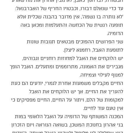
הבשורה, לבו הפך כאבן, לא מבין אהרון את מה שארע
עד כדי שנאלם דבורו, וכבטויו החריף של האברבנאל:
'לא נותרה בו נשמה', אין מדובר בהבנה שכלית אלא
תופעה רגשית של הכחשה והתעלמות ומכאן באה
הדומיה.
שני הפרושים ההפוכים מבטאים תגובות שונות
לתופעת האבל, רחמנא ליצלן.
יש הלוקחים את האבל למחוזות רוחניים וגבוהים,
מגבירים את האמונה, מתרוממים ומתעלים. האבל הופך
למנוף לעילוי וצמיחה.
החיים מקבלים משמעות אחרת לגמרי, יודעים הם כעת
להעריך את החיים. אך יש הלוקחים את האבל
למקומות של הלם, ויתור על החיים, החיים מפסיקים כי
אין טעם עוד לחיים.
המכנה המשותף של הדומיה על האבל הלאומי במות
בני אהרון בחנוכת המשכן, בשואה הנוראה ויום הזכרון