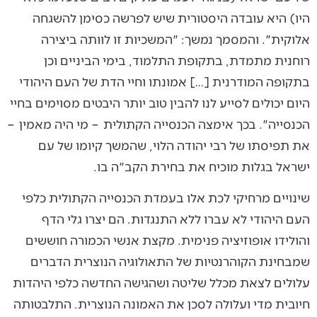
היו) היא עובדה היסטורית שיש לפרשה כסימן להשגחה
אלוקית". והמסמך נמשך: "המשכיות זו לוּותה ביצירה
רוחנית מתמדת, בתקופת התלמוד, בימי הביניים וכן
בתקופה המודרנית […] אמונתו וחיי הדת של העם היהודי
היום יכולים לסייע לנו להבין טוב יותר היבטים מסוימים בחיי
הכנסייה". בכך אימצה הכנסייה הקתולית – מי היה מאמין –
את תפיסתו של רבי יהודה הלוי, שהמשך קיומו של עם
ישראל בגלות מוכיח את בחירת הקב"ה בו.
שינויים מרחיקי לכת אלו בעמדת הכנסייה הקתולית כלפי
העם היהודי לא עברו ללא התנגדות. הם יצרו גלי הדף
והולידו אופוזיציה פנימית. מקצת אנשי הכמורה חוששים
שמבחינת הקוהרנטיות של התאולוגיה הנוצרית הדברים
עלולים לצאת מכלל שליטה ושהגישה החדשה כלפי היהדות
חיובית מדי ועלולה לסכן את האמונה הנוצרית. התלבטותה