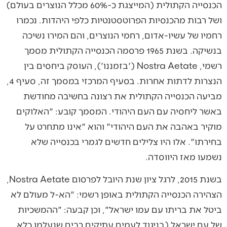
הכנסייה הקתולית (המייצגת כ-60% מכלל הנוצרים בעולם)
ושל רבות מהכנסיות הפרוטסטנטיות כלפי היהדות. נכמרו
רחמיו של עשיו-אדום, רחמי הנוצרים, והם המירו נשיכה
בנשיקה. בשנת 1965 פרסמה הכנסייה הקתולית מסמך
רשמי, Nostra Aetate ('בזמננו'), העוסק ביחסים בין
הנצרות לדתות אחרות. בסעיף המרכזי במסמך זה, סעיף 4,
מביעה הכנסייה הקתולית את רצונה בחשיבה מחודשת
באשר ליחסיה עם העם היהודי. המסמך קובע: "האלוקים
מוקיר באהבה את העם היהודי" והוא "אינו מתחרט על
בחירתו". אלו היו צלילים חדשים לגמרי בכנסייה שלא
נשמעו מאז היווסדה.
בשנת 2015, לרגל ציון שנת היובל לפרסום Nostra Aetate,
הצהירה הכנסייה הקתולית באופן רשמי: "הא-ל מעולם לא
ביטל את בריתו עם עמו ישראל", וכן קבעה: "ההמשכיות
של עם ישראל (בניגוד לעמים עתיקים רבים שנעלמו כלא