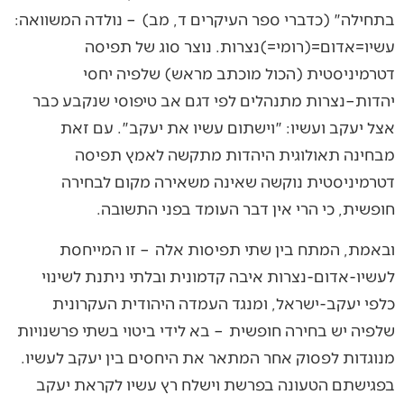
בתחילה" (כדברי ספר העיקרים ד, מב) – נולדה המשוואה:
עשיו=אדום=(רומי=)נצרות. נוצר סוג של תפיסה
דטרמיניסטית (הכול מוכתב מראש) שלפיה יחסי
יהדות–נצרות מתנהלים לפי דגם אב טיפוסי שנקבע כבר
אצל יעקב ועשיו: "וישתום עשיו את יעקב". עם זאת
מבחינה תאולוגית היהדות מתקשה לאמץ תפיסה
דטרמיניסטית נוקשה שאינה משאירה מקום לבחירה
חופשית, כי הרי אין דבר העומד בפני התשובה.
ובאמת, המתח בין שתי תפיסות אלה – זו המייחסת
לעשיו-אדום-נצרות איבה קדמונית ובלתי ניתנת לשינוי
כלפי יעקב-ישראל, ומנגד העמדה היהודית העקרונית
שלפיה יש בחירה חופשית – בא לידי ביטוי בשתי פרשנויות
מנוגדות לפסוק אחר המתאר את היחסים בין יעקב לעשיו.
בפגישתם הטעונה בפרשת וישלח רץ עשיו לקראת יעקב