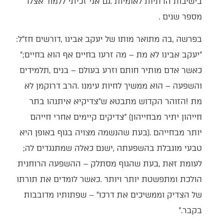
‬מספר‭ ‬שנים‭.
בפרשה‭, ‬בה‭ ‬מתואר‭ ‬מותו‭ ‬של‭ ‬יעקב‭ ‬אבינו‭, ‬דורשים‭ ‬חז"ל‭:
‬‮"‬יעקב‭ ‬אבינו‭ ‬לא‭ ‬מת‭ ‬‮–‬‭ ‬מה‭ ‬זרעו‭ ‬בחיים‭ ‬אף‭ ‬הוא‭ ‬בחיים‮"‬‭;
‬טבעי‭ ‬מוגבלת‭ ‬בהשפעתה‭, ‬ישנם‭ ‬כאלה‭ ‬שמתנגדים‭ ‬לה‭;
‬בקבר‮"‬‭.‬