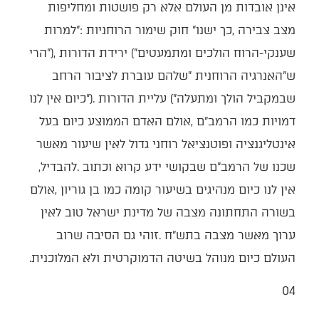
‬שכנו‭ ‬של‭ ‬הרמב"ם‭ ‬שבקושי‭ ‬ידע‭ ‬קרוא‭ ‬וכתוב‭. ‬להבדיל‭,
‬העולם‭ ‬כיום‭ ‬מנוהל‭ ‬בשיטה‭ ‬הדמוקרטית‭ ‬ולא‭ ‬המלוכנית‭.‬
04‭ ‬