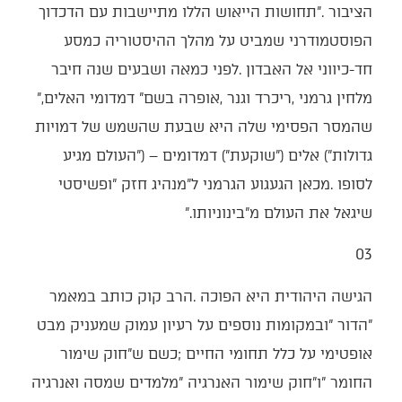
‬מלחין‭ ‬גרמני‭, ‬ריכרד‭ ‬וגנר‭, ‬אופרה‭ ‬בשם‭ ‬‮"‬דמדומי‭ ‬האלים‮"‬‭,
‬שיגאל‭ ‬את‭ ‬העולם‭ ‬מ"בינוניותו‮"‬‭.‬
03‭ ‬