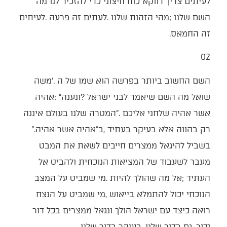
‬זה‭ ‬החמאס‭.‬
02
‬רק‭ ‬בהווה‭ ‬אלא‭ ‬בעיקר‭ ‬בעתיד‭, ‬ב‭"‬אהיה‭ ‬אשר‭ ‬אהיה‭".
‬ודור‭. ‬גם‭ ‬בדור‭ ‬שלנו‭. ‬בעיקר‭ ‬בדור‭ ‬שלנו‭.‬