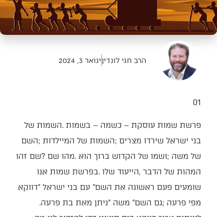
הרב חגי לונדין
ינואר 3, 2024
01
‬מפי‭ ‬פרעה‭; ‬גם‭ ‬השם‭ "‬משה‭" ‬ניתן‭ ‬מאת‭ ‬בת‭ ‬פרעה‭.