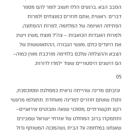
‬הפתיחה‭ ‬האיומה‭ ‬של‭ ‬המלחמה‭, ‬למרות‭ ‬ההפתעה‭,
‬הצבא‭ ‬וההצלחה‭ ‬שלכם‭ ‬בלחימה‭ ‬מורכבת‭ ‬מאין‭ ‬כמוה‭ ‬‮–‬‭
‬הם‭ ‬הישגים‭ ‬היסטוריים‭ ‬שעוד‭ ‬ילמדו‭ ‬לדורות‭.‬
05
‭ ‬עזבתם‭ ‬מדינה‭ ‬שהייתה‭ ‬נראית‭ ‬כמפולגת‭ ‬ומסוכסכת‭,
‬רקע‭ ‬תקשורתיים‭, ‬מסוכני‭ ‬שנאה‭ ‬ומבוטים‭ ‬איראניים‭ –