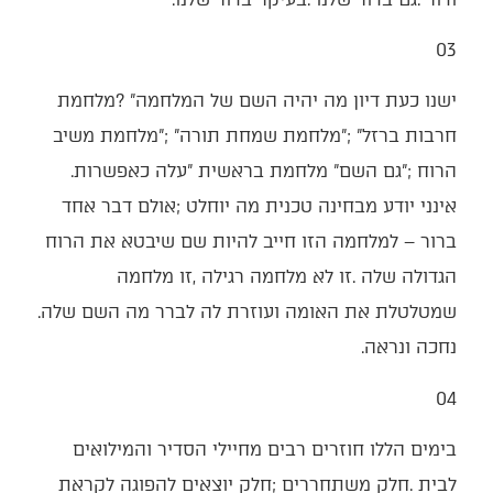
03
‬הרוח‭"; ‬גם‭ ‬השם‭ "‬מלחמת‭ ‬בראשית‭" ‬עלה‭ ‬כאפשרות‭.
‬שמטלטלת‭ ‬את‭ ‬האומה‭ ‬ועוזרת‭ ‬לה‭ ‬לברר‭ ‬מה‭ ‬השם‭ ‬שלה‭.
‬נחכה‭ ‬ונראה‭.‬
04