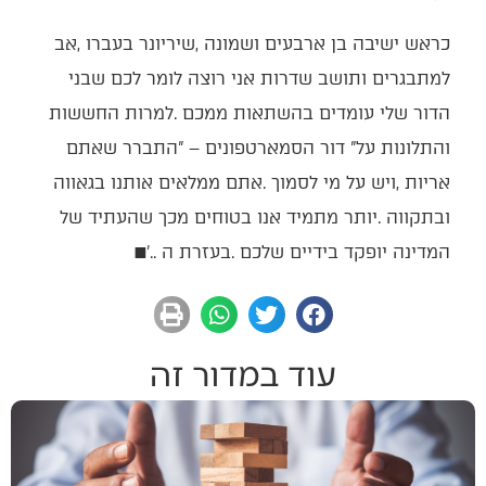
‬המדינה‭ ‬יופקד‭ ‬בידיים‭ ‬שלכם‭. ‬בעזרת‭ ‬ה‭'.. ‬
■
עוד במדור זה