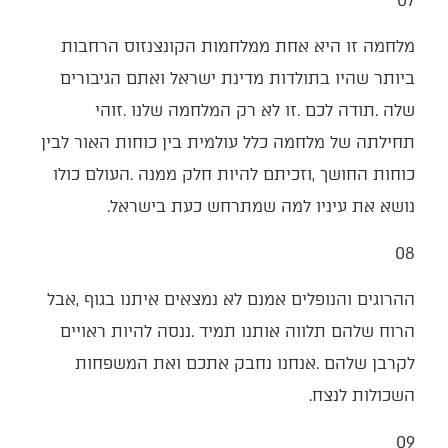
07
‬נושא‭ ‬את‭ ‬עיניו‭ ‬למה‭ ‬שמתרחש‭ ‬כעת‭ ‬בישראל‭.‬
08
‬השכולות‭ ‬לנצח‭.‬
09