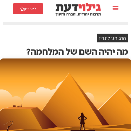
לארכיון
הרב חגי לונדין
מה‭ ‬יהיה‭ ‬השם‭ ‬של‭ ‬המלחמה‭?‬