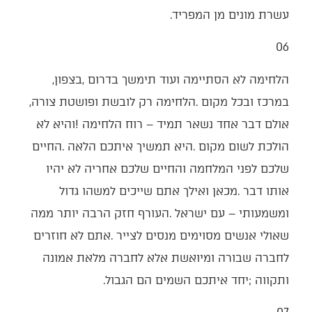
‬עשרת‭ ‬מונים‭ ‬מן‭ ‬המפריד‭.‬
06
הלחימה‭ ‬לא‭ ‬הסתיימה‭ ‬ועוד‭ ‬תימשך‭ ‬בדרום‭, ‬בצפון‭,
‬במרכז‭ ‬ובכל‭ ‬מקום‭. ‬הלחימה‭ ‬רק‭ ‬לובשת‭ ‬ופושטת‭ ‬צורה‭,
‬ותקווה‭; ‬יחד‭ ‬איתכם‭ ‬השמים‭ ‬הם‭ ‬הגבול‭.‬