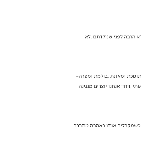
במתמטיקה‭ ‬1‭ ‬ועוד‭ ‬1‭ ‬שווה‭ ‬שתיים‭, ‬אבל‭ ‬באהבה‭ ‬אחד‭ ‬ועוד‭ ‬אחת‭ ‬שווה‭ ‬הרבה‭ ‬יותר‭. ‬בזכות‭ ‬זה‭ ‬שאת‭ ‬איתי‭ – ‬תומכת‭ ‬ומאזנת‭, ‬בולמת‭ ‬ומפרה‭ –