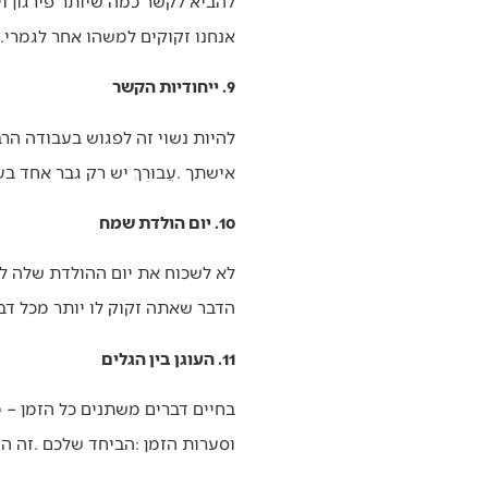
‬אנחנו‭ ‬זקוקים‭ ‬למשהו‭ ‬אחר‭ ‬לגמרי‭.‬
9. ייחודיות הקשר
‬אישתך‭. ‬עֲבוּרֵךְ‭ ‬יש‭ ‬רק‭ ‬גבר‭ ‬אחד‭ ‬בעולם‭ ‬וזה‭ ‬בעלך‭.‬
10. יום הולדת שמח
‬הדבר‭ ‬שאתה‭ ‬זקוק‭ ‬לו‭ ‬יותר‭ ‬מכל‭ ‬דבר‭ ‬אחר‭.‬
11. העוגן בין הגלים
‬וסערות‭ ‬הזמן‭: ‬הביחד‭ ‬שלכם‭. ‬זה‭ ‬העוגן‭ ‬שלכם‭, ‬הנקודה‭ ‬הקבועה‭ ‬שממנה‭ ‬אפשר‭ ‬להסתכל‭ ‬על‭ ‬כל‭ ‬השינויים‭ ‬בחיוך‭.‬