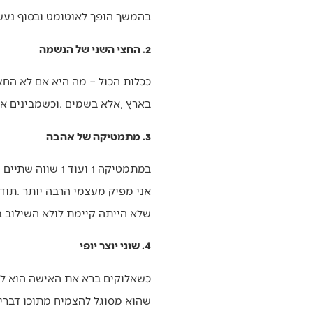
‬בהמשך‭ ‬הופך‭ ‬לאוטומט‭ ‬ובסוף‭ ‬נעשה‭ ‬הכי‭ ‬טבעי‭ ‬בעולם‭.‬
2. החצי השני של הנשמה
‬בארץ‭, ‬אלא‭ ‬בשמים‭. ‬וכשמבינים‭ ‬את‭ ‬זה‭ ‬באמת‭, ‬כל‭ ‬היחס‭ ‬משתנה‭.‬
3. מתמטיקה של אהבה
‬שלא‭ ‬הייתה‭ ‬קיימת‭ ‬לולא‭ ‬השילוב‭ ‬בינינו‭.‬
4. שוני יוצר יופי
‬שהוא‭ ‬מסוגל‭ ‬להצמיח‭ ‬מתוכו‭ ‬דברים‭ ‬נפלאים‭.‬