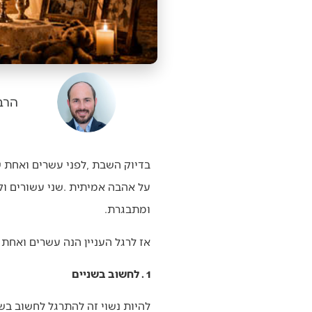
הרב 
‬ומתבגרת‭.‬
אז‭ ‬לרגל‭ ‬העניין‭ ‬הנה‭ ‬עשרים‭ ‬ואחת‭ ‬פנינים‭ ‬קטנות‭ ‬שנאספו‭ ‬במהלך‭ ‬השנים‭:‬
1 . לחשוב בשניים