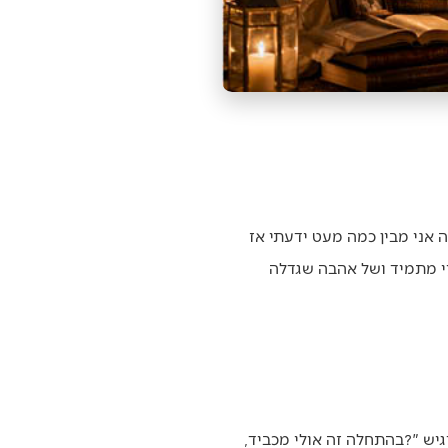
להיות‭ ‬נשוי‭ ‬זה‭ ‬להתרגל‭ ‬לחשוב‭ ‬בשניים‭. ‬זה‭ ‬לשאול‭ ‬את‭ ‬עצמך‭ ‬תמיד‭: ‬‮"‬מה‭ ‬היא‭ ‬תחשוב‭ ‬על‭ ‬זה‭ ‬ואיך‭ ‬היא‭ ‬תרגיש‭?‬‮"‬‭ ‬בהתחלה‭ ‬זה‭ ‬אולי‭ ‬מכביד‭,