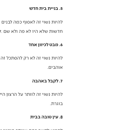
5. בניית בית חדש
‬חדשות‭ ‬שלא‭ ‬היו‭ ‬לא‭ ‬פה‭ ‬ולא‭ ‬שם‭. ‬לבנות‭ ‬יצירה‭ ‬מקורית‭ ‬שהיא‭ ‬שלנו‭ ‬ביחד‭.‬
6. מבט לכיוון אחד
‬אוהבים‭.‬
7. לקבל באהבה
‬בוגרת‭.‬
8. עין טובה בבית