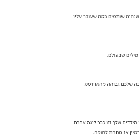
להסתכל‭ ‬בתמונות‭ ‬החתונה‭ ‬שלכם‭ ‬ולצחוק‭ ‬על‭ ‬עצמכם‭. ‬איך‭ ‬הייתם‭ ‬בטוחים‭ ‬אז‭ ‬שאתם‭ ‬על‭ ‬גג‭ ‬העולם‭ ‬והאהבה‭ ‬שלכם‭ ‬גבוהה‭ ‬מהאוורסט‭,