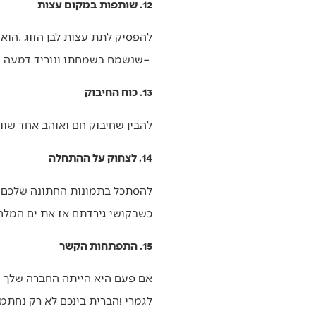
12. שותפות במקום עצות
– ‬שנשמח‭ ‬בשמחתו‭ ‬ונוריד‭ ‬דמעה‭ ‬על‭ ‬צערו‭.‬
13. כוח החיבוק
להבין‭ ‬שחיבוק‭ ‬חם‭ ‬ואוהב‭ ‬אחד‭ ‬שווה‭ ‬יותר‭ ‬ממאה‭ ‬עצות‭ ‬קרות‭. ‬לפעמים‭ ‬הנוכחות‭ ‬שלנו‭ ‬חשובה‭ ‬יותר‭ ‬מכל‭ ‬המילים‭ ‬שבעולם‭.‬
14. לצחוק על ההתחלה
‬כשבקושי‭ ‬גירדתם‭ ‬אז‭ ‬את‭ ‬ים‭ ‬המלח‭.‬
15. התפתחות הקשר
‬לגמרי‭! ‬הברית‭ ‬בינכם‭ ‬לא‭ ‬רק‭ ‬נחתמה‭ – ‬היא‭ ‬התעמקה‭, ‬התרחבה‭ ‬והפכה‭ ‬למשהו‭ ‬גדול‭ ‬מכל‭ ‬מה‭ ‬שיכולתם‭ ‬לדמיין‭ ‬אז‭ ‬מתחת‭ ‬לחופה‭.‬