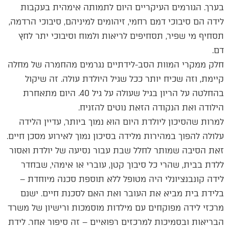
בערך. הגורמים העיקריים היום לתמותה אימהית בעקבות
לידה הם סיבוכי דמם רחמי, זיהומים למיניהם, סיבוכי הרדמה,
תסחיף מי שפיר, תסחיפים לריאות ולמוח וסיבוכי יתר לחץ
דם.
חלק ממקרי המוות הסב-לידתיים נגרמים מהחמרה של מחלה
קיימת, וזה שכיח יותר ככל שגיל היולדת עולה. זה שיקול
בהחלטה על הריון בגיל שעולה על גיל 40. היום מתאחרת
הילודה ואת הנקודה הזאת נוטים להזניח.
למרות שהסיכון ליולדת היום הוא נמוך ביותר, עדיין הלידה
עלולה להפוך במהירות מלידה בסיכון נמוך לאירוע מסכן חיים.
זאת הסיבה שמותר לחלל שבת עבור נסיעה של יולדת ואסור
ללדת בבית, שהרי כל סיבוך קטן, עוברי או אימהי, שבחדר
לידה קונבנציונלי היה מטופל ללא תוספת סכנה מיוחדת –
בלידת בית מביא את העובר ואת האם לסכנת חיים. ישנם
מרכזי לידה מפוקחים עם מילדות מוסמכות ורישיון של משרד
הבריאות ובסמיכות למרכזים רפואיים – זה סיפור אחר. לידת