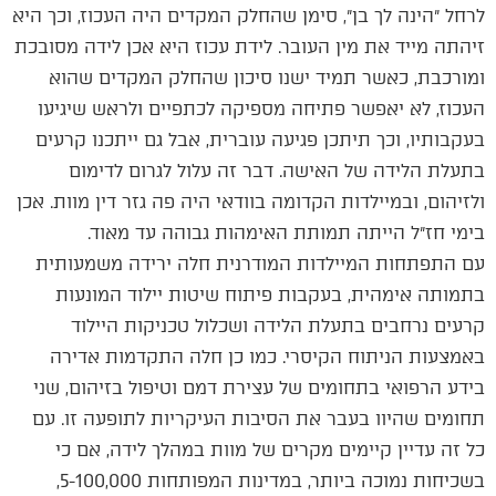
לרחל ״הינה לך בן״, סימן שהחלק המקדים היה העכוז, וכך היא
זיהתה מייד את מין העובר. לידת עכוז היא אכן לידה מסובכת
ומורכבת, כאשר תמיד ישנו סיכון שהחלק המקדים שהוא
העכוז, לא יאפשר פתיחה מספיקה לכתפיים ולראש שיגיעו
בעקבותיו, וכך תיתכן פגיעה עוברית, אבל גם ייתכנו קרעים
בתעלת הלידה של האישה. דבר זה עלול לגרום לדימום
ולזיהום, ובמיילדות הקדומה בוודאי היה פה גזר דין מוות. אכן
בימי חז״ל הייתה תמותת האימהות גבוהה עד מאוד.
עם התפתחות המיילדות המודרנית חלה ירידה משמעותית
בתמותה אימהית, בעקבות פיתוח שיטות יילוד המונעות
קרעים נרחבים בתעלת הלידה ושכלול טכניקות היילוד
באמצעות הניתוח הקיסרי. כמו כן חלה התקדמות אדירה
בידע הרפואי בתחומים של עצירת דמם וטיפול בזיהום, שני
תחומים שהיוו בעבר את הסיבות העיקריות לתופעה זו. עם
כל זה עדיין קיימים מקרים של מוות במהלך לידה, אם כי
בשכיחות נמוכה ביותר, במדינות המפותחות 5-100,000,