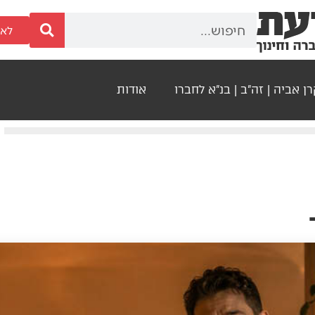
לאר
ן אביה | זה"ב | בנ"א לחברו
אודות