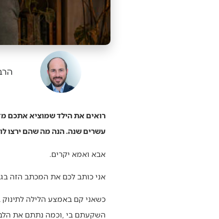
הרב 
רואים את הילד שמוציא אתכם מדע
עשרים שנה. הנה מה שהם ירצו לו
אבא‭ ‬ואמא‭ ‬יקרים‭.‬
אני‭ ‬כותב‭ ‬לכם‭ ‬את‭ ‬המכתב‭ ‬הזה‭ ‬בגיל‭ ‬שלושים‭. ‬ודווקא‭ ‬היום‭, ‬כשאני‭ ‬כבר‭ ‬אבא‭ ‬בעצמי‭ – ‬אני‭ ‬קולט‭ ‬דברים‭ ‬שפעם‭ ‬לא‭ ‬הבנתי‭.‬