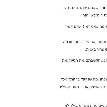
תודה‭ ‬שלא‭ ‬ניסיתם‭ ‬להיות‭ ‬החברים‭ ‬הכי‭ ‬טובים‭ ‬שלי‭. ‬כי‭ ‬חברים‭ ‬היו‭ ‬לי‭ ‬מספיק‭. ‬אתם‭ ‬הייתם‭ ‬אבא‭ ‬ואמא‭, ‬ואת‭ ‬זה‭ ‬רק‭ ‬אתם‭ ‬יכולתם‭ ‬לתת‭ ‬לי‭.