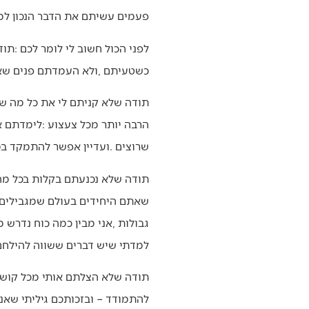
‬פעמים‭ ‬עשיתם‭ ‬את‭ ‬הדבר‭ ‬הנכון‭ ‬למרות‭ ‬שבזמנו‭ ‬לא‭ ‬הבנתי‭ ‬אתכם‭ ‬וכעסתי‭ ‬עליכם‭.‬
‬כשטעיתם‭, ‬ולא‭ ‬העמדתם‭ ‬פנים‭ ‬שאתם‭ ‬יודעים‭ ‬הכול‭. ‬מכם‭ ‬למדתי‭ ‬שלא‭ ‬צריך‭ ‬להיות‭ ‬מושלם‭ – ‬צריך‭ ‬להיות‭ ‬משתלם‭ ‬ומתקדם‭.‬
‬שרוצים‭. ‬ועדיין‭ ‬אפשר‭ ‬להתמקד‭ ‬במה‭ ‬שיש‭ ‬ולשמוח‭ ‬בו‭.
‬למדתי‭ ‬שיש‭ ‬דברים‭ ‬ששווה‭ ‬להילחם‭ ‬עליהם‭.‬
‬להתמודד‭ – ‬ובזכותכם‭ ‬גיליתי‭ ‬שאני‭ ‬מסוגל‭.‬