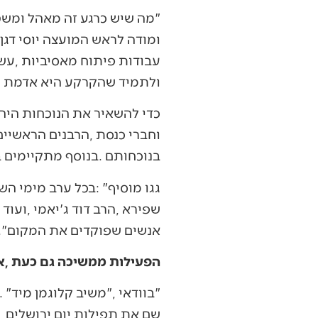
‬ולתמיד‭ ‬שהקרקע‭ ‬היא‭ ‬אדמת‭ ‬מדינה‭. ‬לא‭ ‬צריך‭ ‬שום‭ ‬אישור‭, ‬ומה‭ ‬שצריך‭ ‬הוא‭ ‬להחזיר‭ ‬את‭ ‬מה‭ ‬שנגזל‭ ‬ממדינת‭ ‬ישראל‭".‬
‬בנוכחותם‭. ‬בנוסף‭ ‬מתקיימים‭ ‬במקום‭ ‬שיעורים‭, ‬תפילות‭ ‬ופעילויות‭ ‬רבות‭ ‬למאות‭ ‬ואף‭ ‬אלפי‭ ‬אנשים‭. ‬
‬אנשים‭ ‬שפוקדים‭ ‬את‭ ‬המקום‭."‬
הפעילות‭ ‬ממשיכה‭ ‬גם‭ ‬כעת‭, ‬אחרי‭ ‬שהשבעה‭ ‬נגמרה‭?‬