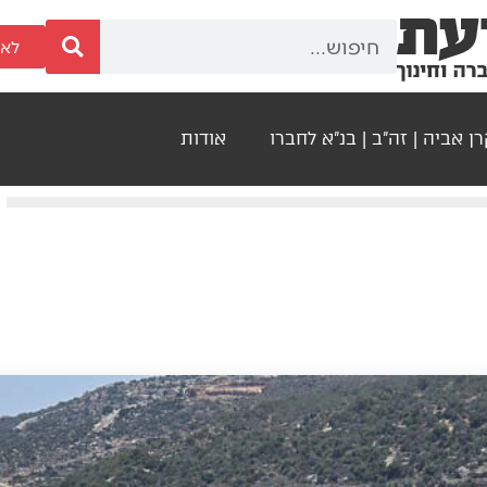
לאר
ן אביה | זה"ב | בנ"א לחברו
אודות