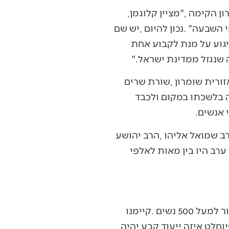
‭"‬מה‭ ‬שיש‭ ‬כרגע‭ ‬זה‭ ‬מאהל‭ ‬ומשטח‭ ‬גדול‭, ‬מוקף‭ ‬בדגלי‭ ‬ישראל‭ ‬וציוד‭ ‬שהמועצה‭ ‬האזורית‭ ‬שומרון‭ ‬הקימה‭", ‬מציין‭ ‬קלוגמן‭,