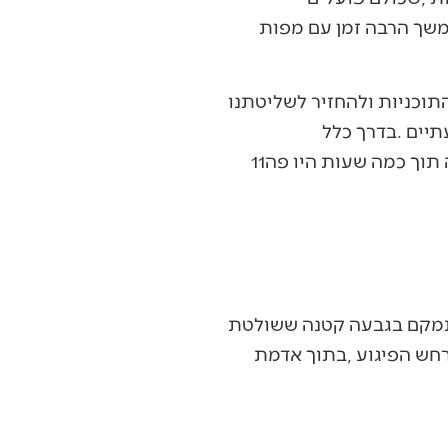
‬כשפוליטיקאי‭ ‬אומר‭ '‬אישרתי‭' ‬צריך‭ ‬להתפלל‭ ‬שזה‭ ‬יקרה‭ ‬בטווח‭ ‬של‭ ‬שנים‭, ‬אבל‭ ‬במקרה‭ ‬הזה‭ ‬תוך‭ ‬כמה‭ ‬שעות‭ ‬היו‭ ‬פה‭ ‬11‭