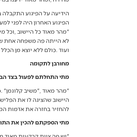
‬ועוד‭. ‬כולם‭ ‬ללא‭ ‬יוצא‭ ‬מן‭ ‬הכלל‭ ‬נרתמו‭ ‬לעניין‭".‬
מחורבן לתקומה
מתי‭ ‬התחלתם‭ ‬לפעול‭ ‬בצד‭ ‬הביטחוני‭?‬
‬להחזיר‭ ‬בחזרה‭ ‬את‭ ‬אדמות‭ ‬המדינה‭ ‬שהכפר‭ ‬ברוקין‭ ‬תפס‭ ‬במשך‭ ‬שנים‭".‬
מתי‭ ‬הספקתם‭ ‬להכין‭ ‬את‭ ‬התוכניות‭?‬