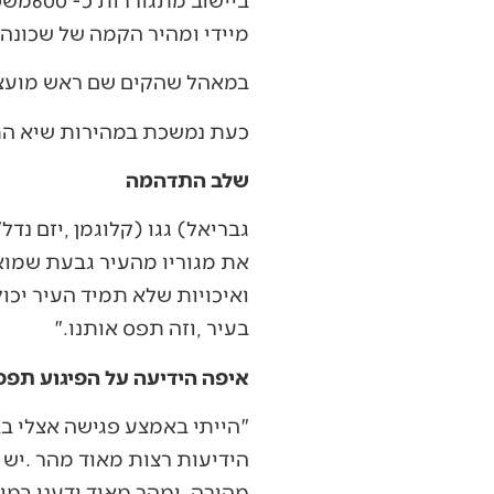
‬מיידי‭ ‬ומהיר‭ ‬הקמה‭ ‬של‭ ‬שכונה‭ ‬נוספת‭ ‬בסמיכות‭ ‬ליישוב‭, ‬ולכפר‭ ‬הערבי‭ ‬בורקין‭. ‬
במאהל‭ ‬שהקים‭ ‬שם‭ ‬ראש‭ ‬מועצת‭ ‬שומרון‭ ‬יוסי‭ ‬דגן‭, ‬התקיימו‭ ‬לאורך‭ ‬השבעה‭ ‬שיחות‭ ‬רבות‭, ‬ואלפים‭ ‬ביקרו‭ ‬שם‭. ‬
כעת‭ ‬נמשכת‭ ‬במהירות‭ ‬שיא‭ ‬התשובה‭ ‬הציונית‭ ‬‮–‬‭ ‬בניית‭ "‬ברוכין‭ ‬דרום‭".‬
שלב התדהמה
‬בעיר‭, ‬וזה‭ ‬תפס‭ ‬אותנו‭".‬
איפה‭ ‬הידיעה‭ ‬על‭ ‬הפיגוע‭ ‬תפסה‭ ‬אותך‭?‬
‬מהירה‭, ‬ומהר‭ ‬מאוד‭ ‬ידענו‭ ‬במי‭ ‬מדובר‭ ‬והתחילו‭ ‬ההתארגנויות‭".‬