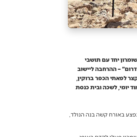
ומרון יחד עם תושבי
דרום" – ההרחבה ליישוב
קצר לפאתי הכפר ברוקין,
ד יומי, לשכה ובית כנסת
‭ ‬בדרכה‭ ‬לחדר‭ ‬הלידה‭, ‬ונפצע‭ ‬באורח‭ ‬קשה‭ ‬בנה‭ ‬הנולד‭,