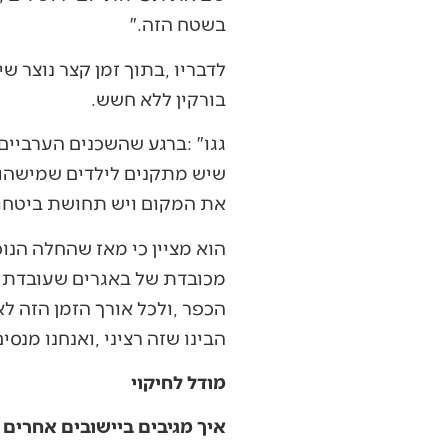
‬בשטח‭ ‬הזה‭".‬
‬בורקין‭ ‬ללא‭ ‬חשש‭. ‬
‬את‭ ‬המקום‭ ‬ויש‭ ‬תחושת‭ ‬ביטחון‭ ‬שלנו‭ ‬הרבה‭ ‬יותר‭ ‬חזקה‭".‬
‬הבינו‭ ‬שזה‭ ‬רציני‭, ‬ואנחנו‭ ‬מנסים‭ ‬לשמור‭ ‬על‭ ‬זה‭ ‬רציני‭, ‬לא‭ ‬בהתלהמות‭, ‬ובצורה‭ ‬בה‭ ‬הצד‭ ‬השני‭ ‬יראה‭ ‬שאנחנו‭ ‬רציניים‭".‬
מודל לחיקוי
איך‭ ‬מגיבים‭ ‬ביישובים‭ ‬אחרים‭ ‬לרעיון‭ ‬ולפעילות‭ ‬שלכם‭?‬