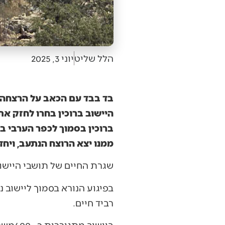
הלל שליט
יוני 3, 2025
בד בבד עם הכאב על הרצחה ש
היישוב ברוכין בחרו לחזק את
ברוכין בסמוך לכפר הערבי בו
ממנו יצא הרוצח הנתעב, ויחד
שגרת‭ ‬החיים‭ ‬של‭ ‬תושבי‭ ‬היישוב‭ ‬ברוכין‭ ‬בשומרון‭ ‬נקטעה‭ ‬באחת‭ ‬לפני‭ ‬כשבועיים‭. ‬
בפיגוע‭ ‬הנורא‭ ‬בסמוך‭ ‬ליישוב‭ ‬נרצחה‭ ‬תושבת‭ ‬היישוב‭ ‬
‬רביד‭ ‬חיים‭. ‬