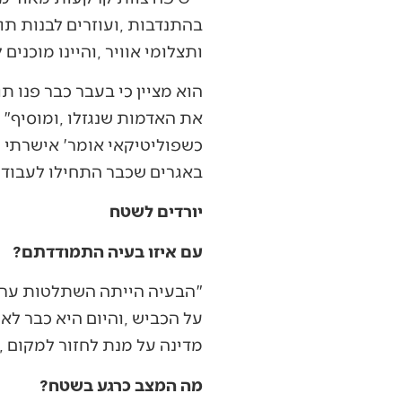
‬ותצלומי‭ ‬אוויר‭, ‬והיינו‭ ‬מוכנים‭ ‬לזה‭ ‬מראש‭".‬
‬באגרים‭ ‬שכבר‭ ‬התחילו‭ ‬לעבוד‭".‬
יורדים לשטח
עם‭ ‬איזו‭ ‬בעיה‭ ‬התמודדתם‭?‬
‬מדינה‭ ‬על‭ ‬מנת‭ ‬לחזור‭ ‬למקום‭, ‬שהוא‭ ‬מאה‭ ‬אחוז‭ ‬של‭ ‬מדינת‭ ‬ישראל‭".‬
מה‭ ‬המצב‭ ‬כרגע‭ ‬בשטח‭?‬