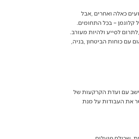
‬הפיגוע‭ ‬האחרון‭ ‬היה‭ ‬לפני‭ ‬למעלה‭ ‬מ25‭ ‬שנים‭". ‬תושבי‭ ‬היישוב‭ ‬התגייסו‭ ‬במהירות‭, ‬לדבריו‭ ‬של‭ ‬קלוגמן‭ ‬‮–‬‭ ‬בכל‭ ‬התחומים‭.
"‬מהר‭ ‬מאוד‭ ‬כל‭ ‬היישוב‭, ‬וכל‭ ‬מי‭ ‬שיכל‭ ‬לעזור‭ ‬ולתת‭ ‬כתף‭ ‬התגייס‭. ‬כל‭ ‬אחד‭ ‬במה‭ ‬שיכל‭ ‬לעזור‭, ‬לתרום‭ ‬לסייע‭ ‬ולהיות‭ ‬מעורב‭.
‬לא‭ ‬הייתה‭ ‬פה‭ ‬משפחה‭ ‬אחת‭ ‬שלא‭ ‬נתנה‭ ‬מעצמה‭ ‬במשהו‭, ‬בבישול‭, ‬עזרה‭, ‬תכנון‭, ‬ארגון‭, ‬תיאום‭ ‬עם‭ ‬כוחות‭ ‬הביטחון‭, ‬בניה‭,