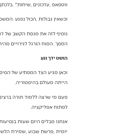
‬ווטסאפ‭, ‬עדכונים‭, ‬שיחות‭. ‬‮"‬בלכתך‭ ‬בדרך‭ ‬ובשוכבך‭ ‬ובקומך‮"‬‭. ‬אנשים‭ ‬מסתובבים‭ ‬עם‭ ‬המשרד‭ ‬בכיס‭. ‬
וכשאין‭ ‬גבולות‭, ‬הכול‭ ‬נפגע‭: ‬המשפחה‭ ‬נפגעת‭, ‬הזוגיות‭ ‬נפגעת‭ ‬והתורה‭ ‬נדחקת‭ ‬לפינה‭.‬
‬המסך‭. ‬המוח‭ ‬הורגל‭ ‬לגירויים‭ ‬מהירים‭, ‬ולימוד‭ ‬תורה‭, ‬בטבעו‭, ‬מבקש‭ ‬את‭ ‬ההיפך‭: ‬איטיות‭, ‬עמקות‭, ‬חזרה‭, ‬ישיבה‭.‬
הושט ידך וגע
‬הייתה‭ ‬מעולם‭ ‬בהיסטוריה‭.‬
‬לפתוח‭ ‬אפליקציה‭. ‬
‬יומית‭, ‬פרשת‭ ‬שבוע‭, ‬שמירת‭ ‬הלשון‭ – ‬בכל‭ ‬נושא‭, ‬בכל‭ ‬רמה‭, ‬בכל‭ ‬סגנון‭. ‬רק‭ ‬תחליק‭ ‬על‭ ‬המסך‭ ‬ותבחר‭.‬