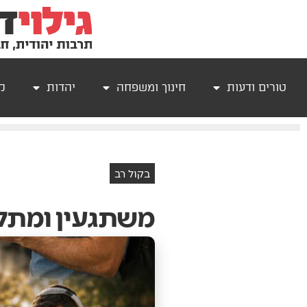
טורים ודעות
חינוך ומשפחה
יהדות
קר
בקול רב
משתגעין ומתל