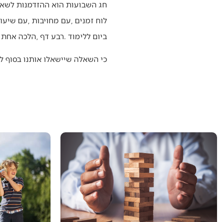
‬ביום‭ ‬ללימוד‭.‬‭ ‬רבע‭ ‬דף‭, ‬הלכה‭ ‬אחת‭, ‬פודקאסט‭ ‬קצר‭.‬‭ ‬בלי‭ ‬תירוצים‭.‬
כי‭ ‬השאלה‭ ‬שיישאלו‭ ‬אותנו‭ ‬בסוף‭ ‬לא‭ ‬תהיה‭ ‬כמה‭ ‬ידענו‭. ‬רק‭ ‬אם‭ ‬קבענו‭.‬‭ ‬