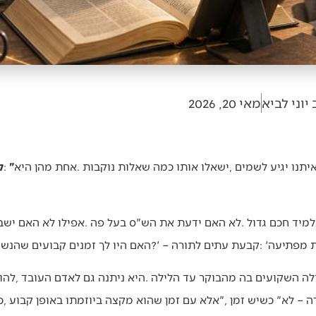
יוני לביא
מאי 20, 2026
‮"‬קבעת‭ ‬עתים‭ ‬לתורה‭?‬‮"‬