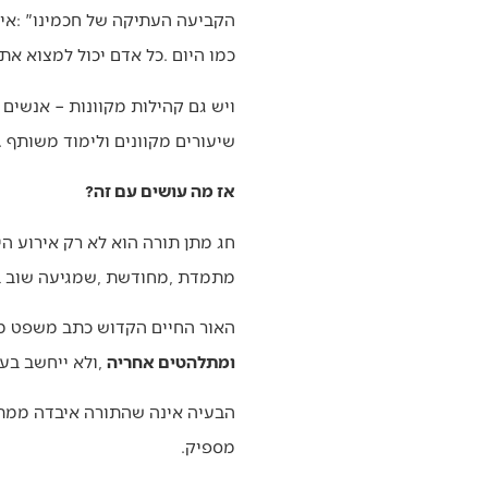
‬כמו‭ ‬היום‭. ‬כל‭ ‬אדם‭ ‬יכול‭ ‬למצוא‭ ‬את‭ ‬הרב‭, ‬הסגנון‭, ‬הקצב‭ ‬והתחום‭ ‬שמדבר‭ ‬אליו‭. ‬
‬שיעורים‭ ‬מקוונים‭ ‬ולימוד‭ ‬משותף‭. ‬דווקא‭ ‬בעולם‭ ‬מפוזר‭ – ‬התורה‭ ‬מצליחה‭ ‬לחבר‭ ‬מחדש‭.‬
אז מה עושים עם זה?
‬מתמדת‭, ‬מחודשת‭, ‬שמגיעה‭ ‬שוב‭ ‬בכל‭ ‬שנה‭:‬
האור‭ ‬החיים‭ ‬הקדוש‭ ‬כתב‭ ‬משפט‭ ‬מטלטל‭, ‬שגם‭ ‬הפך‭ ‬לשיר‭ ‬מרגש‭: ‬‮"‬אם‭ ‬היו‭ ‬בני‭ ‬אדם‭ ‬מרגישין‭ ‬במתיקות‭ ‬ועריבות‭ ‬טוב‭ ‬התורה‭ – ‬
‬ומתלהטים‭ ‬אחריה
‭, ‬ולא‭ ‬ייחשב‭ ‬בעיניהם‭ ‬מלא‭ ‬עולם‭ ‬כסף‭ ‬וזהב‭ ‬למאומה‮"‬‭ (‬דברים‭ ‬כו‭,‬יא‭).‬
‬מספיק‭.‬