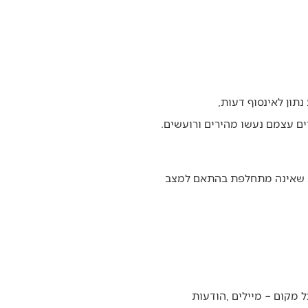
אנחנו‭ ‬חיים‭ ‬בעידן‭ ‬של‭ ‬פתיחות‭ ‬חסרת‭ ‬תקדים‭. ‬כל‭ ‬אחד‭ ‬מאיתנו‭ ‬מחזיק‭ ‬בכיס‭ ‬מכשיר‭ ‬שמחבר‭ ‬אותו‭ ‬בכל‭ ‬רגע‭ ‬נתון‭ ‬לאינסוף‭ ‬דעות‭,
‬אידיאולוגיות‭, ‬טרנדים‭ ‬ותפיסות‭ ‬עולם‭. ‬הרשת‭ ‬אינה‭ ‬ניטרלית‭. ‬היא‭ ‬מלאה‭ ‬בקולות‭, ‬השפעות‭ ‬ופיתויים‭. ‬החיים‭ ‬עצמם‭ ‬נעשו‭ ‬מהירים‭ ‬ורועשים‭.