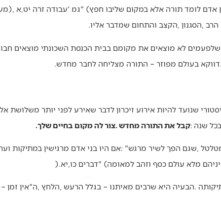
‭ ‬קבל‭ ‬את‭ ‬התורה‭ ‬מחדש‭. ‬צור‭ ‬לה‭ ‬מקום‭ ‬בחיים‭ ‬שלך‭.‬