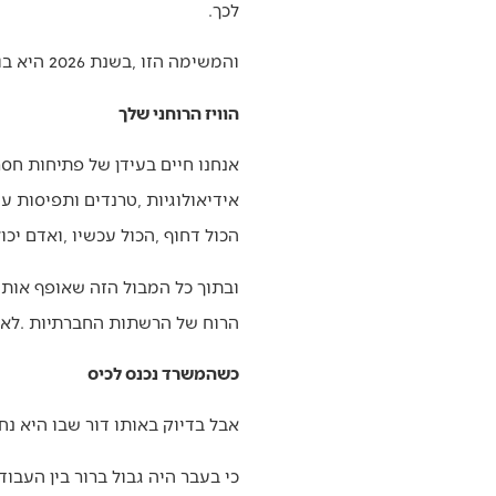
‬לכך‭.‬
והמשימה‭ ‬הזו‭, ‬בשנת‭ ‬2026‭ ‬היא‭ ‬בו‭-‬זמנית‭: ‬קשה‭ ‬מאי‭ ‬פעם‭, ‬קלה‭ ‬מאי‭ ‬פעם‭ ‬ונחוצה‭ ‬מאי‭ ‬פעם‭. ‬ונסביר‭.‬
הוויז הרוחני שלך
‬הכול‭ ‬דחוף‭, ‬הכול‭ ‬עכשיו‭, ‬ואדם‭ ‬יכול‭ ‬לעבור‭ ‬יום‭ ‬שלם‭ ‬בלי‭ ‬רגע‭ ‬אחד‭ ‬של‭ ‬שקט‭ ‬פנימי‭.‬
‬הרוח‭ ‬של‭ ‬הרשתות‭ ‬החברתיות‭. ‬לא‭ ‬מפתיע‭ ‬שדווקא‭ ‬בדורנו‭ ‬המפוזר‭, ‬התורה‭ ‬נחוצה‭ ‬כאוויר‭ ‬לנשימה‭.‬
כשהמשרד נכנס לכיס
אבל‭ ‬בדיוק‭ ‬באותו‭ ‬דור‭ ‬שבו‭ ‬היא‭ ‬נחוצה‭ ‬מאי‭ ‬פעם‭, ‬גם‭ ‬קשה‭ ‬ללומדה‭ ‬יותר‭ ‬מאי‭ ‬פעם‭. ‬