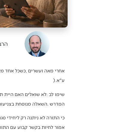
הרב 
אחרי‭ ‬מאה‭ ‬ועשרים‭, ‬כשכל‭ ‬אחד‭ ‬מאיתנו‭ ‬יגיע‭ ‬לשמים‭, ‬ישאלו‭ ‬אותו‭ ‬כמה‭ ‬שאלות‭ ‬נוקבות‭. ‬אחת‭ ‬מהן‭ ‬היא‭: ‬
‬ע‮"‬א‭).‬
‬המדרש‭. ‬השאלה‭ ‬מנוסחת‭ ‬בצניעות‭ ‬מפתיעה‭: ‬‮'‬קבעת‭ ‬עתים‭ ‬לתורה‭?‬‮'‬‭ – ‬האם‭ ‬היו‭ ‬לך‭ ‬זמנים‭ ‬קבועים‭ ‬שהנשמה‭ ‬ידעה‭ ‬שהם‭ ‬שלה‭?‬