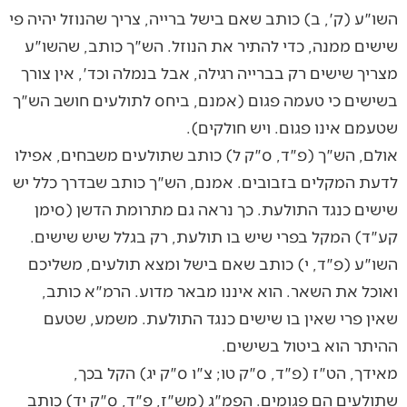
השו"ע (ק', ב) כותב שאם בישל ברייה, צריך שהנוזל יהיה פי
שישים ממנה, כדי להתיר את הנוזל. הש"ך כותב, שהשו"ע
מצריך שישים רק בברייה רגילה, אבל בנמלה וכד', אין צורך
בשישים כי טעמה פגום (אמנם, ביחס לתולעים חושב הש"ך
שטעמם אינו פגום. ויש חולקים).
אולם, הש"ך (פ"ד, ס"ק ל) כותב שתולעים משבחים, אפילו
לדעת המקלים בזבובים. אמנם, הש"ך כותב שבדרך כלל יש
שישים כנגד התולעת. כך נראה גם מתרומת הדשן (סימן
קע"ד) המקל בפרי שיש בו תולעת, רק בגלל שיש שישים.
השו"ע (פ"ד, י) כותב שאם בישל ומצא תולעים, משליכם
ואוכל את השאר. הוא איננו מבאר מדוע. הרמ"א כותב,
שאין פרי שאין בו שישים כנגד התולעת. משמע, שטעם
ההיתר הוא ביטול בשישים.
מאידך, הט"ז (פ"ד, ס"ק טו; צ"ו ס"ק יג) הקל בכך,
שתולעים הם פגומים. הפמ"ג (מש"ז, פ"ד, ס"ק יד) כותב