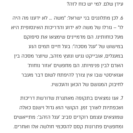
עידן שלם. למי יש כוח לזה?
6. לכן מתלוננים בני ישראל: "משה … לא ידענו מה היה
לו" – גורלו של משה לא ידוע והדריכות האינסופית היא
מעל כוחותינו. הם מדמיינים שימצאו את סיפוקם
במישוש של "עגל מסכה": בעל חיים תמים הנע
במעגלים, אובייקט נגיש ונוצץ מזהב, שיוצר מסכה בין
האדם לבין פנימיותו. הם מחפשים 'אזור נוחות'
אגואיסטי שבו אין צורך להיפתח לשום דבר מעבר
לחיבוק המגושם של הכאן והעכשיו.
7. אנו נמצאים בתקופה מאתגרת שדורשת דריכות
ואכפתיות לאורך זמן. הקושי הוא גדול וישנם כאלה
שמוצאים עצמם רוקדים סביב 'עגל הזהב': מתייאשים
ומחפשים פתרונות קסם להסכמי חולשה אלו ואחרים.