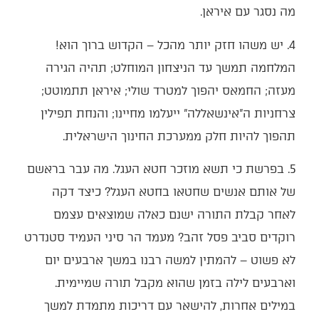
מה נסגר עם איראן.
4. יש משהו חזק יותר מהכל – הקדוש ברוך הוא!
המלחמה תמשך עד הניצחון המוחלט; תהיה הגירה
מעזה; החמאס יהפוך למטרד שולי; איראן תתמוטט;
צרחניות ה"אינשאללה" ייעלמו מחיינו; והנחת תפילין
תהפוך להיות חלק ממערכת החינוך הישראלית.
5. בפרשת כי תשא מוזכר חטא העגל. מה עבר בראשם
של אותם אנשים שחטאו בחטא העגל? כיצד דקה
לאחר קבלת התורה ישנם כאלה שמוצאים עצמם
רוקדים סביב פסל זהב? מעמד הר סיני העמיד סטנדרט
לא פשוט – להמתין למשה רבנו במשך ארבעים יום
וארבעים לילה בזמן שהוא מקבל תורה שמיימית.
במילים אחרות, להישאר עם דריכות מתמדת למשך