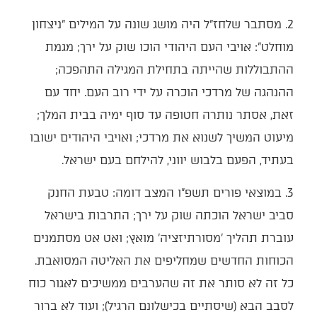
2. מסתבר שלחז"ל היה מושג שונה על המילים "ניצחון
מוחלט": אויבי העם היהודי הוכו שוק על ירך; מגמת
ההתבוללות שהייתה בתחילת המגילה התהפכה;
ההנהגה של מרדכי הוכרה על ידי רוב העם. יחד עם
זאת, אסתר נותרה חטופה עד סוף ימיה בבית המלך;
מיעוט המשיך לשנוא את מרדכי; ואויבי היהודים ישובו
בעתיד, הפעם בלבוש יווני, להילחם בעם ישראל.
3. במוצאי פורים תשפ"ו המצב דומה: טבעת החנק
סביב ישראל הוכתה שוק על ירך; התרבות בישראל
עוברת תהליך 'מסורתיזציה' מואץ; ואט אט מסתמנים
הכוחות החדשים שמחליפים את האליטה המסואבת.
כל זה לא סותר את זה שהערבים ממשיכים לאגור כוח
לסבב הבא (שיסתיים בכישלונם הרגיל); ועוד לא ברור