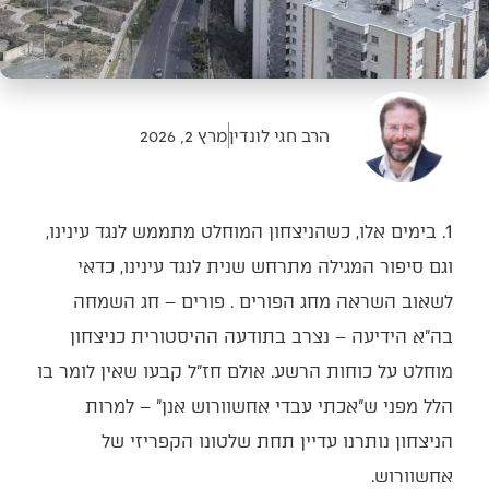
הרב חגי לונדין
מרץ 2, 2026
1. בימים אלו, כשהניצחון המוחלט מתממש לנגד עינינו,
וגם סיפור המגילה מתרחש שנית לנגד עינינו, כדאי
לשאוב השראה מחג הפורים . פורים – חג השמחה
בה"א הידיעה – נצרב בתודעה ההיסטורית כניצחון
מוחלט על כוחות הרשע. אולם חז"ל קבעו שאין לומר בו
הלל מפני ש"אכתי עבדי אחשוורוש אנן" – למרות
הניצחון נותרנו עדיין תחת שלטונו הקפריזי של
אחשוורוש.