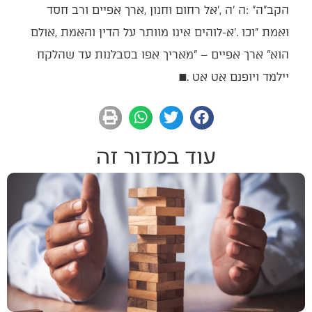
‬יילמד‭ ‬ויופנם‭ ‬אט‭ ‬אט‭. ‬
■
עוד במדור זה