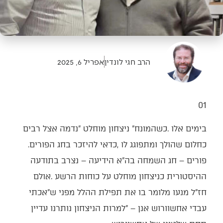
הרב חגי לונדין
אפריל 6, 2025
01‭ ‬
‬כחלום‭ ‬שהולך‭ ‬ומתפוגג‭ ‬לו‭, ‬כדאי‭ ‬להיזכר‭ ‬בחג‭ ‬הפורים‭.