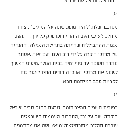
‬תחת‭ ‬שלטונו‭ ‬של‭ ‬אחשוורוש‭.‬
02‭ ‬
‬לקראת‭ ‬סבב‭ ‬המלחמה‭ ‬הבא‭.‬
03‭ ‬