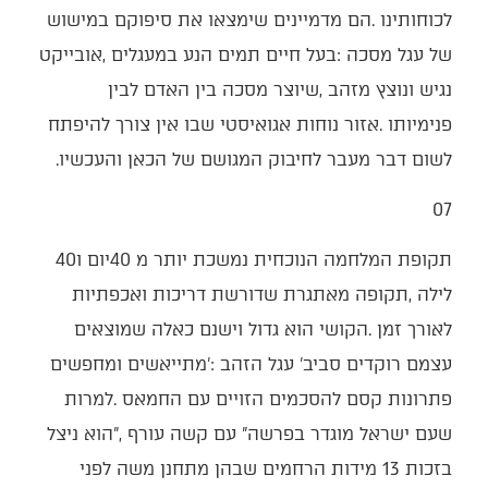
‬לשום‭ ‬דבר‭ ‬מעבר‭ ‬לחיבוק‭ ‬המגושם‭ ‬של‭ ‬הכאן‭ ‬והעכשיו‭.‬
07‭ ‬
תקופת‭ ‬המלחמה‭ ‬הנוכחית‭ ‬נמשכת‭ ‬יותר‭ ‬מ40‭ ‬יום‭ ‬ו40‭