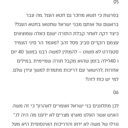
05‭ ‬
‬בראשם‭ ‬של‭ ‬אותם‭ ‬מבני‭ ‬ישראל‭ ‬שחטאו‭ ‬בחטא‭ ‬העגל‭?
‬אחרות‭, ‬להישאר‭ ‬עם‭ ‬דריכות‭ ‬מתמדת‭ ‬למשך‭ ‬עידן‭ ‬שלם‭.
‬למי‭ ‬יש‭ ‬כוח‭ ‬לזה‭?‬
06‭ ‬
‬האיש‭ ‬אשר‭ ‬העלנו‭ ‬מארץ‭ ‬מצרים‭ ‬לא‭ ‬ידענו‭ ‬מה‭ ‬היה‭ ‬לו‮"‬‭.