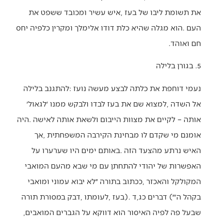
‬חם‭ ‬ואוהד‭. ‬
5. בגורן בלילה
‬שבעל‭ ‬פה‭ ‬לפיה‭ ‬האיסור‭ ‬הוא‭ ‬דווקא‭ ‬על‭ ‬הגברים‭ ‬המואבים‭,