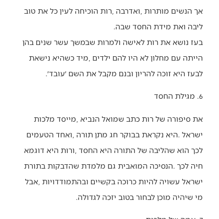
‬ליבה‭ ‬ואת‭ ‬מידת‭ ‬החסד‭ ‬שבה‭.‬
‬לבעז‭ ‬היא‭ ‬זוכה‭ ‬להריון‭ ‬ובנם‭ ‬מקבל‭ ‬את‭ ‬השם‭ ‬׳עובד׳‭.‬
6. מגילת החסד
‬מי‭ ‬שיהיה‭ ‬מוכן‭ ‬לבחור‭ ‬בטוב‭ ‬יזכה‭ ‬לגדולה‭.‬