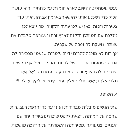
‬עצתה‭, ‬נושקת‭ ‬לה‭ ‬וסבה‭ ‬על‭ ‬עקביה‭. ‬
‬תֵּלְכִי‭ ‬אֵלֵךְ‭ ‬וּבַאֲשֶׁר‭ ‬תָּלִינִי‭ ‬אָלִין‭. ‬עַמֵּךְ‭ ‬עַמִּי‭ ‬וֵא‭-‬לֹקיִךְ‭ ‬אֱ‭-‬לֹקי‭!‬״‭. ‬
4. השופט