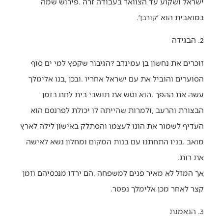
‬במואבית‭ ‬הוא‭ ‬׳קורבן׳‭.‬
2. הבגידה
‬את‭ ‬רות‭. ‬
‬קצר‭ ‬לאחר‭ ‬מכן‭ ‬אלימלך‭ ‬נפטר‭. ‬
3. הנאמנת