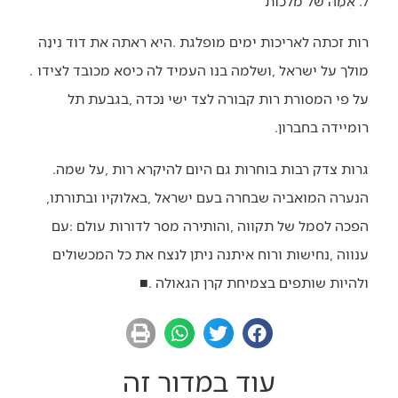
7. אִמָּהּ של מלכות
‬מולך‭ ‬על‭ ‬ישראל‭, ‬ושלמה‭ ‬בנו‭ ‬העמיד‭ ‬לה‭ ‬כיסא‭ ‬מכובד‭ ‬לצידו‭.
‬רומיידה‭ ‬בחברון‭.‬
גרות‭ ‬צדק‭ ‬רבות‭ ‬בוחרות‭ ‬גם‭ ‬היום‭ ‬להיקרא‭ ‬רות‭, ‬על‭ ‬שמה‭.
‬הנערה‭ ‬המואביה‭ ‬שבחרה‭ ‬בעם‭ ‬ישראל‭, ‬באלוקיו‭ ‬ובתורתו‭,
‬ולהיות‭ ‬שותפים‭ ‬בצמיחת‭ ‬קרן‭ ‬הגאולה‭. ‬
■
עוד במדור זה