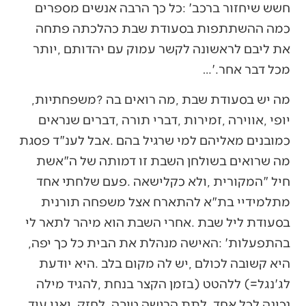
‬מכל‭ ‬דבר‭ ‬אחר‭…‬‮'‬‭. ‬
מה‭ ‬יש‭ ‬בסעודת‭ ‬שבת‭, ‬מה‭ ‬רואים‭ ‬בה‭? ‬משפחתיות‭,
‬בהתפעלות‭: ‬‮'‬האישה‭ ‬מנהלת‭ ‬את‭ ‬הבית‭ ‬כל‭ ‬כך‭ ‬יפה‭,