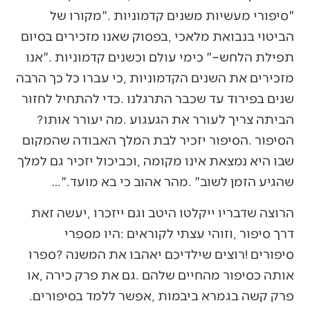
‬הביתה‭ ‬צריך‭ ‬לעורר‭ ‬את‭ ‬הגעגוע‭. ‬מה‭ ‬יעורר‭ ‬אותו‭?
‬שהגיע‭ ‬הזמן‭ ‬לשוב‭. ‬‮"‬מהר‭ ‬אהוב‭ ‬כי‭ ‬בא‭ ‬מועד‭…‬‮"‬‭. ‬
‬פרק‭ ‬קשה‭ ‬בגמרא‭ ‬ביבמות‭, ‬אפשר‭ ‬ללמד‭ ‬בסיפורים‭.