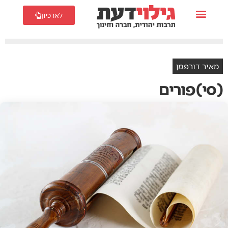
לארכיון
מאיר דורפמן
(סי)פורים