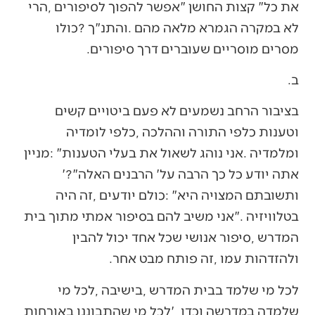
‬מסרים‭ ‬מוסריים‭ ‬שעוברים‭ ‬דרך‭ ‬סיפורים‭. ‬
ב‭.‬
‬אתה‭ ‬יודע‭ ‬כל‭ ‬כך‭ ‬הרבה‭ ‬על‭ ‬‮'‬הרבנים‭ ‬האלה‮'‬‭?‬‮"‬‭
‬ולהזדהות‭ ‬עמו‭, ‬זה‭ ‬פותח‭ ‬מבט‭ ‬אחר‭.‬