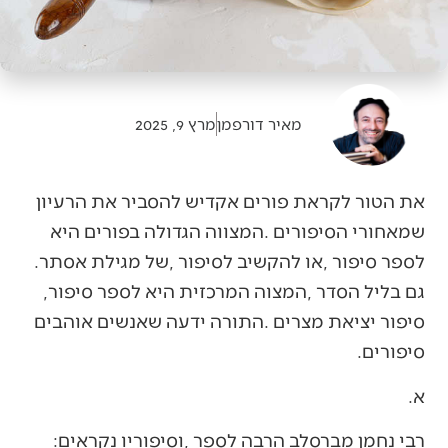
מאיר דורפמן
מרץ 9, 2025
‬לספר‭ ‬סיפור‭, ‬או‭ ‬להקשיב‭ ‬לסיפור‭, ‬של‭ ‬מגילת‭ ‬אסתר‭.
‬גם‭ ‬בליל‭ ‬הסדר‭, ‬המצוה‭ ‬המרכזית‭ ‬היא‭ ‬לספר‭ ‬סיפור‭,
‬סיפורים‭.‬
א‭.‬
רבי‭ ‬נחמן‭ ‬מברסלב‭ ‬הרבה‭ ‬לספר‭, ‬וסיפוריו‭ ‬נקראים‭: