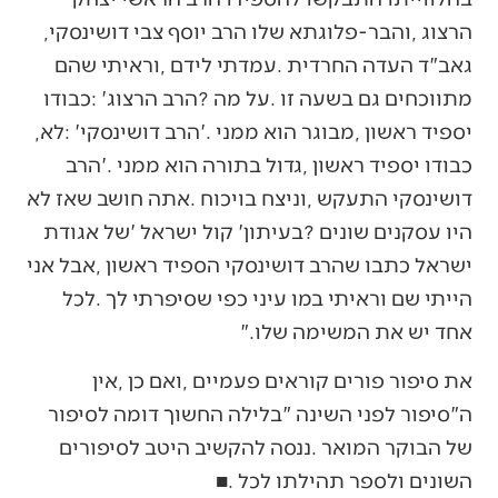
‬הרצוג‭, ‬והבר‭-‬פלוגתא‭ ‬שלו‭ ‬הרב‭ ‬יוסף‭ ‬צבי‭ ‬דושינסקי‭,
‬יספיד‭ ‬ראשון‭, ‬מבוגר‭ ‬הוא‭ ‬ממני‮'‬‭. ‬הרב‭ ‬דושינסקי‭: ‬‮'‬לא‭,
‬אחד‭ ‬יש‭ ‬את‭ ‬המשימה‭ ‬שלו‮"‬‭. ‬
‬השונים‭ ‬ולספר‭ ‬תהילתו‭ ‬לכל‭. ‬■