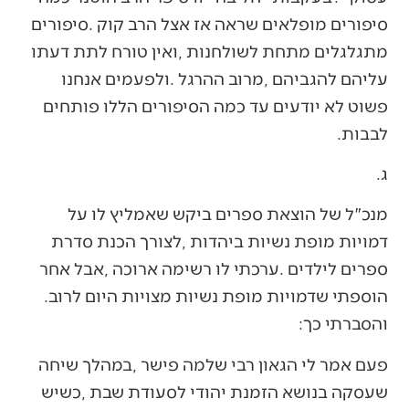
‬לבבות‭.‬
ג‭.‬
‬הוספתי‭ ‬שדמויות‭ ‬מופת‭ ‬נשיות‭ ‬מצויות‭ ‬היום‭ ‬לרוב‭.
‬והסברתי‭ ‬כך‭:‬