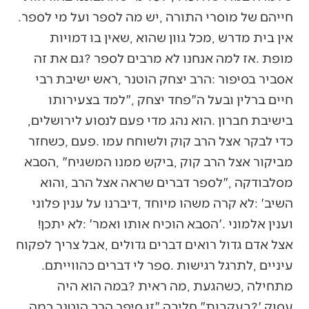
‬חייהם‭ ‬של‭ ‬מוסרי‭ ‬התורה‭, ‬יש‭ ‬מה‭ ‬לספר‭ ‬ועל‭ ‬מי‭ ‬לספר‭.
‬בישיבת‭ ‬חברון‭. ‬הוא‭ ‬נהג‭ ‬מדי‭ ‬פעם‭ ‬לנסוע‭ ‬לירושלים‭,
‬וענין‭ ‬אלמוני‮'‬‭. ‬הסבא‭ ‬הוכיח‭ ‬אותו‭ ‬ואמר‭: ‬‮'‬לא‭ ‬יתכן‭!
‬עיניים‭, ‬לתרגל‭ ‬רגישות‭. ‬ספר‭ ‬לי‭ ‬דברים‭ ‬כהווייתם‭.