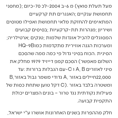
‬המסוגלים‭ ‬להכיל‭ ‬אוגדות‭ ‬שלמות‭; ‬טנקים‭; ‬ארטילריה‭;
‬ומערכות‭ ‬הגנה‭ ‬אווירית‭ ‬מתקדמות‭ ‬כמו‭ ‬HQ-9B‭
‬22,000‭ ‬חיילים‭ ‬באזור‭ ‬A‭, ‬גדודי‭ ‬משמר‭ ‬גבול‭ ‬באזור‭ ‬B‭,
‬התקפית‭ ‬קבועה‭. ‬
חלק‭ ‬מההפרות‭ ‬בשנים‭ ‬האחרונות‭ ‬אושרו‭ ‬ע‮"‬י‭ ‬ישראל‭,