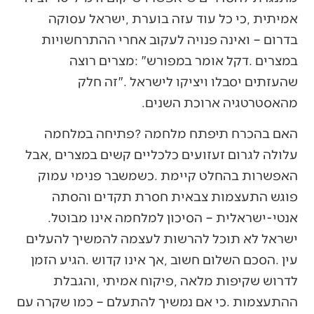
‬מהאסטרטגיה‭ ‬ארוכת‭ ‬השנים‭.‬
‬אנטי‭-‬ישראלית‭ ‬‮–‬‭ ‬הסיכון‭ ‬למלחמה‭ ‬אינו‭ ‬מבוטל‭.