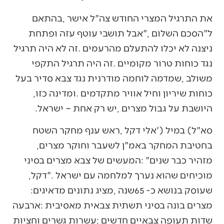
‬כוחות‭ ‬שיריון‭ ‬וחיל‭ ‬אוויר‭ ‬מתקדמים‭. ‬ומדינה‭ ‬כזו‭,
‬היושבת‭ ‬על‭ ‬גבול‭ ‬מצרים‭, ‬יש‭ ‬רק‭ ‬אחת‭ ‬‮–‬‭ ‬ישראל‭.‬
‬בחטיבת‭ ‬המחקר‭ ‬באמ"ן‭ ‬לשעבר‭ ‬וחוקר‭ ‬מצרים‭,
‬מוכיחים‭ ‬שהוא‭ ‬נערך‭ ‬למלחמה‭ ‬עם‭ ‬ישראל‮"‬‭. ‬דקל‭,
‬שעוסק‭ ‬בנושא‭ ‬כ-65‭ ‬שנה‭, ‬מציג‭ ‬נתונים‭ ‬מדאיגים‭: