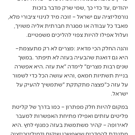
‬נורמליזציה‭ ‬עם‭ ‬ישראל‭ ‬‮–‬‭ ‬זוכה‭ ‬מיד‭ ‬לגינוי‭ ‬ציבורי‭ ‬מלא‭,
‬מאבד‭ ‬כל‭ ‬עבודה‭ ‬או‭ ‬מסגרת‭ ‬חברתית‭ ‬אליה‭ ‬משויך‭,
‬ועלול‭ ‬אפילו‭ ‬להיות‭ ‬צפוי‭ ‬להליכים‭ ‬משפטיים‭.‬
והנה‭ ‬החלק‭ ‬הכי‭ ‬מדאיג‭: ‬מצרים‭ ‬לא‭ ‬רק‭ ‬מתעצמת‭ ‬‮–‬‭
‬ישראל‭. ‬