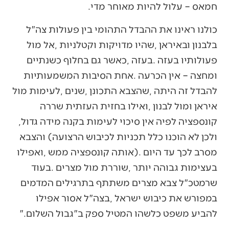
‬חמאס‭ ‬‮–‬‭ ‬עלול‭ ‬להיות‭ ‬מאוחר‭ ‬מדי‭.‬
‬קונספציה‭ ‬לפיה‭ ‬אין‭ ‬סיכוי‭ ‬לעימות‭ ‬בקנה‭ ‬מידה‭ ‬גדול‭,
‬להביע‭ ‬משפט‭ ‬כלשהו‭ ‬המטיל‭ ‬ספק‭ ‬ב"גבול‭ ‬השלום‮"‬‭.‬