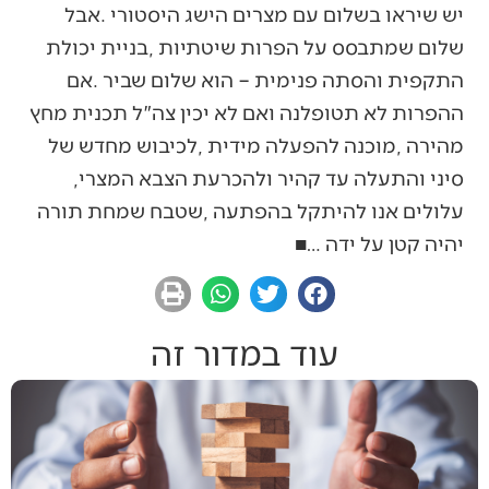
‬סיני‭ ‬והתעלה‭ ‬עד‭ ‬קהיר‭ ‬ולהכרעת‭ ‬הצבא‭ ‬המצרי‭,
‬יהיה‭ ‬קטן‭ ‬על‭ ‬ידה‭… ‬■
עוד במדור זה