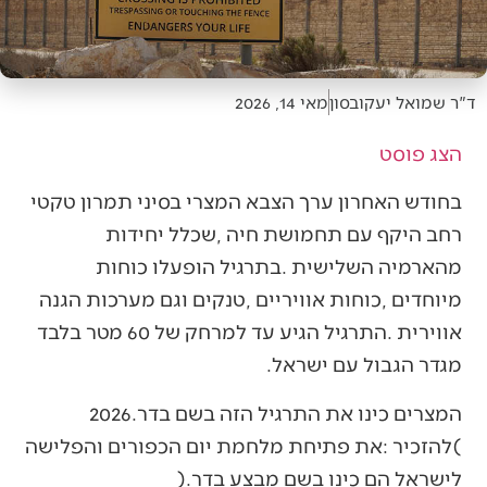
ד"ר שמואל יעקובסון
מאי 14, 2026
הצג פוסט
‬מגדר‭ ‬הגבול‭ ‬עם‭ ‬ישראל‭. ‬
המצרים‭ ‬כינו‭ ‬את‭ ‬התרגיל‭ ‬הזה‭ ‬בשם‭ ‬בדר‭ ‬2026‭.
‬לישראל‭ ‬הם‭ ‬כינו‭ ‬בשם‭ ‬מבצע‭ ‬בדר‭).‬