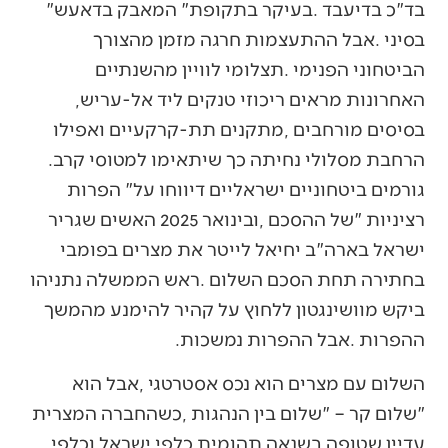
‬בד"כ‭ ‬בדיעבד‭. ‬בעיקר‭ ‬בתקופת‭ ‬‮"‬המאבק‭ ‬בדאעש‮"‬‭
‬האחרונות‭ ‬מראים‭ ‬ריכוזי‭ ‬טנקים‭ ‬ליד‭ ‬אל‭-‬עריש‭,
‬הרחבת‭ ‬מסלולי‭ ‬נחיתה‭ ‬כך‭ ‬שיתאימו‭ ‬למטוסי‭ ‬קרב‭.
‬ההפרות‭. ‬אבל‭ ‬ההפרות‭ ‬נמשכות‭.‬