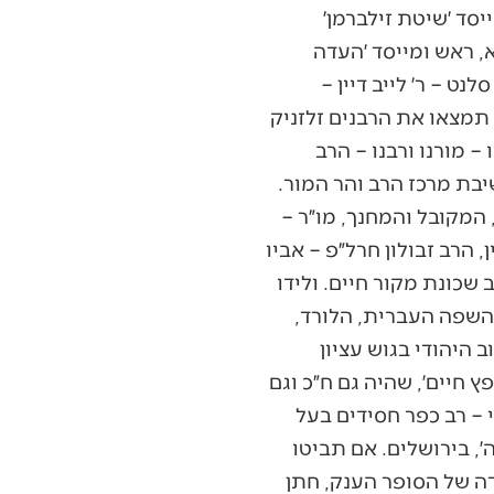
יסד ׳שיטת זילברמן׳
, ראש ומייסד ׳העדה
נט – ר׳ לייב דיין –
 תמצאו את הרבנים זלזניק
– מורנו ורבנו – הרב
שיבת מרכז הרב והר המור.
 המקובל והמחנך, מו״ר –
, הרב זבולון חרל״פ – אביו
שכונת מקור חיים. ולידו
ר השפה העברית, הלורד,
 היהודי בגוש עציון
ץ חיים׳, שהיה גם ח״כ וגם
 – רב כפר חסידים בעל
ה׳, בירושלים. אם תביטו
ה של הסופר הענק, חתן