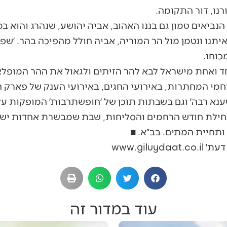
נו, דור התקומה.
נו ונטמן מול הר המוריה, אביה חולל מהפיכה בהר. ׳שפתי
כוחו.
ד ואחת מישראל לבא להר הזיתים ולגאול את ההר המופלא 
מי המחתרות, באירועי החגים, באירועי הענק של פארק הז
נא רבה׳ וגם בשבתות תוכן של ׳חופשתרבות׳ המופקות על י
ילת חודש הרחמים והסליחות, שבת שמבשרת אחדות יש
ותחיית המתים. בב״א. ■
www.gilu
עוד במדור זה