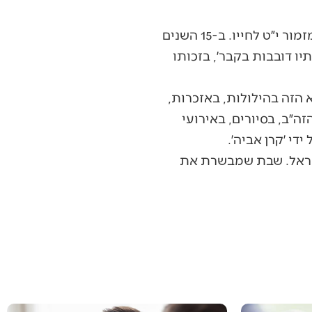
ואחרון, אחרון חביב: בחלקת הנביאים טמון גם בננו האהוב, אביה יהושע, שנהרג והוא במזמור י״ט לחייו. ב-15 השנים
ו דובבות בקבר׳, בזכותו
הזה בהילולות, באזכרות,
ה״ב, בסיורים, באירועי
די ׳קרן אביה׳.
ראל. שבת שמבשרת את