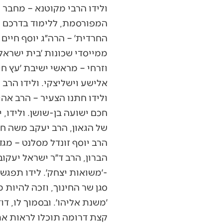
ולידו הרבי מקוטנא – מחבר ה
המפורסמת, ללימוד בדרכם של
החרדית׳ – הרה״ג יוסף חיים ז
ממייסדי שכונות ׳בית ישראל׳
וזרחי – מראשי ישיבת ׳עץ חי
אלישע וישליצקי. ולידו הרב 
ולידו חתנו הצעיר – הרב אהו
חכם ישועה בן-שושן. ולידו, י
של הגאון, הרב יעקב משה חרל
הרב יוסף זונדל מסלנט – מגד
הברון, הרב ד״ר ישראל יעקוב
-׳משואות יצחק׳. לידו תפגשו
סגן שר החינוך, וזכה להיות
׳משנת אליהו׳. ובסמוך לו, דוד
קצת דרומה תוכלו לראות את