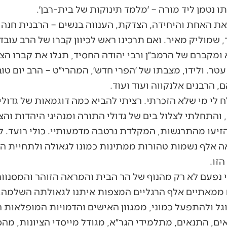
תו נטמן ליד מורה – ׳מלמד תינוקות של בית-רבן׳.
את האחת והיחידה, הצדקת, הענווה בנשים – הרבנית חנה 
, שמוליק מאיר. ואם תרכינו ראש לכיוון קברו של הרב עוב
ומקברם של הרמב״ן ורבי יהודה החסיד, תגלו את קברו הצנו
 עטר. ולידו, מצבתו של ׳הפרי חדש׳, המהרי״ט – הרב יום טו
 הרבנים אלנקווה ועוד ועוד.
ח לי מי שלא הזכרתי. רציתי להביא כמה דוגמאות של גדולי
והתחלתי לצלול בים של גדולי התורה ומנהיגי היהדות והצי
הזיעו מהתרגשות, המקלדת נרטבה מדמעותיי. כולי רועד. ל
 אלף נשמות טהורות ממתינות כמונו לגאולה ולתחיית המ
זו.
 נפעם לא רק מהנוף של הר הבית והמראה הזוהר והמסנוור
ם ממאתיים אלף הרגליים המצפות איתנו לגאולתה השלמה, 
גל ולהתפעל כמוני, ממגוון האישים והדמויות המופלאות ה
, התנאים, מתלמידי הגר״א, מגודל מייסדי הציונות, מהס