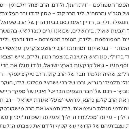
ספר המפורסם – ׳זית רענן׳. ולידם, הרב יצחק זילברמן – מי
 הגר״א והרמח״ל. ליד הרב קוק – טמון ידידו ובר הפלוגתא
וננפלד. ולידם, הדיין המפורסם בבית הדין של הרב שמואל סל
 ו׳גבעת שאול׳, בירושלים, שם אנו גרים (נבדל״א). בהמשך
ים׳ המפורסמת. ולידם, הסופר המפורסם – דוד זרצקי. ולידו 
המחנך – בני אייזנר ומחותנו הרב יהושע צוקרמן, מראשי י
ד ברזילי, סגן ראש הישיבה במצפה רמון. ולידם, איש הצבא,
וסף חגיז – גואל קרקעות בארץ ישראל. ולידו תגלו את הדיין
״פ, שהיה תלמיד חבר של הרב קוק. הרב טיקוצ׳ינסקי – רב 
ולי תלמידי הגר״א, ורבו של רבי ישראל מסלנט. לידו, חוק
וביץ׳ – רבם של ׳חבר העמים הבריטי׳ ואביו של מפקד היישוב
 את הרב קלמן כהנא, מראשי ׳פועלי אגודת ישראל׳ – רב ׳חפ
 מחותמי מגילת העצמאות. לידו תמצאו את הרב מישקובסקי
 ילין – מייסד ׳מכללת דוד ילין׳ וממייסדי שכונת ׳זיכרון מש
 מצבותיהם של קדושי גוש קטיף ולידם את מצבתו הגלמוד