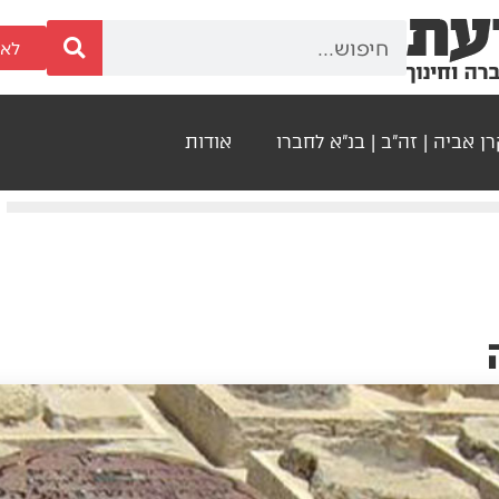
לאר
ן אביה | זה"ב | בנ"א לחברו
אודות