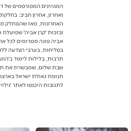
המנהיגים המפורסמים של דור
האחרונות, מאז שהסתלק מאית
ובזכות ׳קרן אביה׳ שפועלת מ
אביה פונה ממרומים לכל אח
בסליחות, בערבי הצדעה ללוח
תרבות, בלילות לימוד ב׳הושע
שבת שלום, שמבשרת את תח
תנופת גאולת ישראל בארצו 
לתגובות היכנסו לאתר ׳גילוי דעת׳ ydaat.co.il