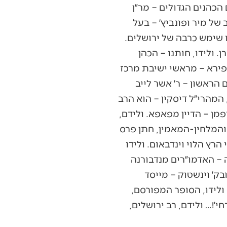
הכהנים הגדולים – מר״ן
 של מיר ופונביץ׳ – בעל
סוף ימיו שימש כרבה של ירושלים.
 ולידו, חותנו – הכהן
שפירא – מראשי ישיבת מרכז
ם הראשון – ר׳ אשר לייב
 המהרי״ל דיסקין – הוא הרב
פמן – הדיין מפאפא. ולידם,
 והמלחין-המאמין, חתן פרס
הרץ הלוי וינדבאום. ולידו
– האדמו״רים מנדבורנה
בק׳ וינשטוק – מייסד
ולידו, הסופר המפורסם,
י׳!… ולידם, רב ירושלים,