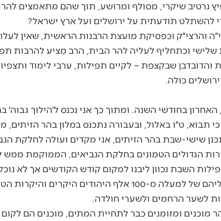
 נרטיב שיקרי, מסולף ומרושע, תוך שהם מתאמצים להרוס 
י להשתלט תודעתית על ירושלים ועל ארץ ישראל?
י״ה והרצי״ק וכפסיקת מועצת הרבנות הראשית, שאין לעלות
שלישי וכתחליף לעליה להר הבית, הרב מציע להרבות תפיל
 והדובדבן שבקצפת – לקיים תפילות, ערבי לימוד ותצפיו
ירושלים כולה.
אחרון בחודשי השנה. ומתוך כך אני נכנס ל׳הילוך גבוה׳ ב
תבוא, ט״ו באלול, ובעבורה נתכנס במלון בהר הזיתים, מ
נן שישי-שבת בהר הזיתים, אני מקדים ועולה לחלקת הנבי
רות הגדולים הטמונים בחלקת הנביאים, הממוקמת ממש 
פילות השבת נכוון ליבנו למקום קודש הקודשים אך לא נו
הבוקע מחלקת הנביאים. רגליהם של למעלה מ-100 אלף היהודים ה
ונות לשער הרחמים ולשערי חולדה.
ר מוכנים ומזומנים כבר לתחיית המתים, מוכנים הם לקום ב