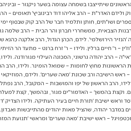
ראשונים שיתייצבו בשמחה עצומה בשער ניקנור – וביניהם 
וק ולידם האדר״ת – הרב אליהו דוד רבינוביץ׳ תאומים – הרב
מענה אליהו׳, שכתב כ-100 ספרים ושו״תים, חותן ותלמיד חבר של הרב קוק שב
בנות הצבאית, ממשחררי חברון והר הבית – הרב שלמה גורן.
ה ׳הנזיר הירושלמי׳. לידם, הכהן הגדול, הרב אלקנה כהנא 
׳ין – ר׳ חיים ברלין. ולידו – ר׳ זרח ברנט – מתעד הר הזיתי
י״ה – הרב יהודה גרשוני, המכונה העילוי מגורודנה. ולידו,
ת הראשונות מחוץ לחומות – שמואל הומינר. ולידו, הרב הו
 – ראש הישיבה ורב שכונת ׳מאה שערים׳. ולידם, המוזיקאי
ולידו, הרב הראשון של יפו והמושבות – המקובל, הרב נפתלי 
ם. וקצת בהמשך – האדמור״ים מגור, ובהמשך, קצת למעלה 
יסד וראש ישיבת ׳תורת חיים בעיר העתיקה. ולידו הצדיק ׳דו
 במדבר יהודה, שהציל מאות יהודים מהתייבשות ואבדון. 
ב וכטפויגל – ראש ישיבת ׳מאה שערים׳ ומראשי ׳תנועת המזרח