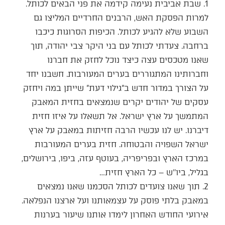
1. שבת אביבית נעימה קידמה את פני הבאים לכותל.
למרות הפסקת האש, הרבנים החרדיים המליצו גם
השבוע שלא להגיע לכותל. הכיפות הסרוגות כיכבו
ברחבה. צעדתי לכותל עם בני היקר צבי יהודה, תוך
שאנו מטכסים עצה כיצד נוכל לחזק את חברנו
וחברותינו המתגוררים בערים המעורבות. חשבנו יחד
על הצורך במדור חדש ב”גילוי דעת” שייתן במה ויחזק
עסקים של יהודים יקרים שנמצאים בחזית המאבק
המתמשך על ארץ ישראל. אל תשאלו על איזו חזית
דיברנו. יש לנו עכשיו הרבה חזיתות במאבק על ארץ
ישראל השפויה והבטוחה. חזית בערים המעורבות
במרכז הארץ ובפריפריה, בעוטף עזה, ביפו, בירושלים,
בגליל, ביו’’ש – כל הארץ חזית…
2. תוך שאנו צועדים לכותל הסכמנו שאנו נמצאים
במאבק בלתי פוסק על עצמאותנו ועל ארצנו הנפלאה.
אירועי החודש האחרון לימדו אותנו שיעור בערנות