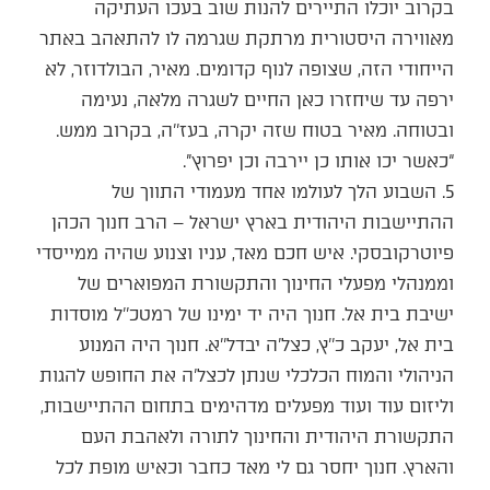
בקרוב יוכלו התיירים להנות שוב בעכו העתיקה
מאווירה היסטורית מרתקת שגרמה לו להתאהב באתר
הייחודי הזה, שצופה לנוף קדומים. מאיר, הבולדוזר, לא
ירפה עד שיחזרו כאן החיים לשגרה מלאה, נעימה
ובטוחה. מאיר בטוח שזה יקרה, בעז’’ה, בקרוב ממש.
“כאשר יכו אותו כן יירבה וכן יפרוץ”.
5. השבוע הלך לעולמו אחד מעמודי התווך של
ההתיישבות היהודית בארץ ישראל – הרב חנוך הכהן
פיוטרקובסקי. איש חכם מאד, עניו וצנוע שהיה ממייסדי
וממנהלי מפעלי החינוך והתקשורת המפוארים של
ישיבת בית אל. חנוך היה יד ימינו של רמטכ’’ל מוסדות
בית אל, יעקב כ’’ץ, כצל’ה יבדל’’א. חנוך היה המנוע
הניהולי והמוח הכלכלי שנתן לכצל’ה את החופש להגות
וליזום עוד ועוד מפעלים מדהימים בתחום ההתיישבות,
התקשורת היהודית והחינוך לתורה ולאהבת העם
והארץ. חנוך יחסר גם לי מאד כחבר וכאיש מופת לכל