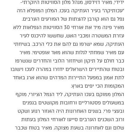
ידידי, מאיר דוידסון, מנהל מלון הסוויטות היוקרתי-
״עכותיקה״ בעיר העתיקה בעכו. המלון המופלא הזה
נפל גם הוא קורבן להצתות של הפורעים הערבים.
מאיר פינה מיד את אורחי 30 הסוויטות הנפלאות ללא
עזרת המשטרה ומכבי האש, שחששו להיכנס לעיר
העתיקה, שמא ישרפו גם להם את כלי הרכב. בשיחתי
עם מאיר שמחתי לגלות שהוא מאד אופטימי. מאיר
כבר חולם על תיקון ושיחזור הלובי והחדרים שנשרפו
ובטוח שהתיירים הישראלים יחזרו במהרה לעכו וישובו
לתת אמון במפעל התיירות המדהים שהוא ארג באחד
המקומות הכי יפים בארץ.
המלון ממוקם בעכו העתיקה, ליד הנמל הציורי, מוקף
במשעולים פסטורליים ורחובות מקושטים בגפנים
ובעצי פרי. בשנים האחרונות היה האזור רגוע ושקט
ורוב השכנים הערבים סייעו לאורחי המלון בעתות
שלום וגם לאחרונה בשעת מצוקה. מאיר בטוח שכבר