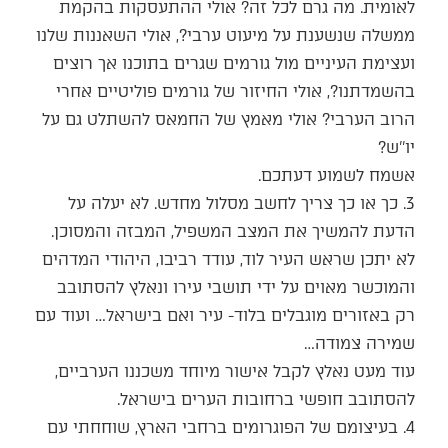
לאומית. מה גרם לכל זה? אולי ההתעסקות בהקמת
ממשלה שנשענת על מיעוט ערבי?, אולי השאננות שלנו
ועצימת העיניים מול גורמים שגרים בתוכנו אך רוצים
בהשמדתנו?, אולי החיזור של גורמים פוליטיים אחרי
הרוב הערבי? אולי מאמץ של החמאס להשתלט גם על
יו’’ש?
אשמח לשמוע דעתכם.
3. כך או כך צריך לחשב מסלול מחדש. לא יעלה על
הדעת להמשיך את המצב המשפיל, המבזה והמסוכן.
לא יתכן שראש העיר לוד, עודד רביבו, היהודי המדהים
והמוכשר מאוים על ידי תושבי עירו ונאלץ להסתובב
רק באזורים מוגבלים בלוד- עיר ואם בישראל… ועוד עם
שמירה צמודה…
עוד מעט נאלץ לקבל אישור מיוחד משכננו הערביים,
להסתובב חופשי ברחובות הערים בישראל.
4. בעיצומם של הפוגרומים ברחבי הארץ, שוחחתי עם