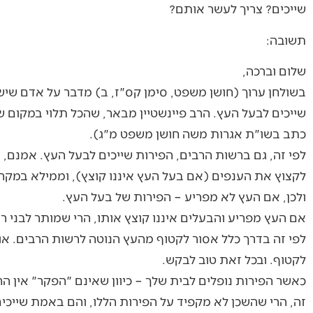
שייכים? צריך לעשר אותם?
תשובה:
שלום וברכה,
בשולחן ערוך (חושן משפט, סימן קס"ז, ב) מדבר על אדם שיש
שייכים לבעל העץ. הרב פיינשטיין מבאר, שהכל תלוי במקום ש
כתב בשו"ת אגרות משה חושן משפט מ"ג).
לפי זה, גם ברשות הרבים, הפירות שייכים לבעל העץ. אמנם,
לקצוץ את הענפים (אם בעל העץ איננו קוצץ), וממילא במקר
ולכן, אם העץ לא מפריע – הפירות של בעל העץ.
אם העץ מפריע והבעלים איננו קוצץ אותו, הרי שמותר לבני 
לפי זה בדרך כלל אסור לקטוף מהעץ הנוטה לרשות הרבים. או
לקטוף. ובכל זאת טוב לבקש.
כאשר הפירות נופלים לבית שלך – כיוון שאינם "הפקר" אין ה
זה, הרי שהשכן לא מקפיד על הפירות הללו, והם באמת שייכי