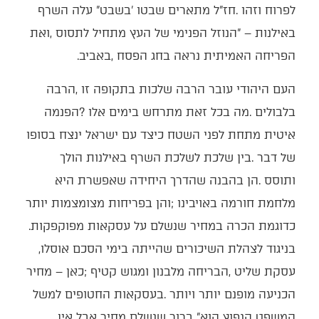
‬הפריחה‭ ‬האמיתית‭ ‬נראה‭ ‬בחג‭ ‬הפסח‭, ‬באביב‭.‬
‬כדוגמת‭ ‬הכרה‭ ‬במחיר‭ ‬שנשלם‭ ‬על‭ ‬עסקאות‭ ‬מפוקפקות‭.
‬בניגוד‭ ‬לצהלת‭ ‬השיכורים‭ ‬שהייתה‭ ‬בימי‭ ‬הסכם‭ ‬אוסלו‭,