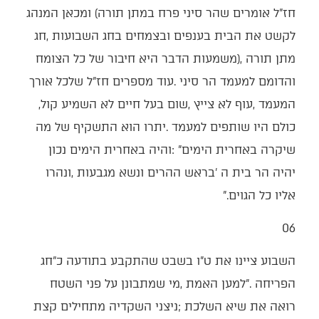
‬המעמד‭, ‬עוף‭ ‬לא‭ ‬צייץ‭, ‬שום‭ ‬בעל‭ ‬חיים‭ ‬לא‭ ‬השמיע‭ ‬קול‭,
‬אליו‭ ‬כל‭ ‬הגוים‮"‬‭.‬
06‭ ‬