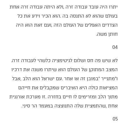
‬חותן‭ ‬משה‭.‬
04‭ ‬
לא‭ ‬שיש‭ ‬פה‭ ‬חס‭ ‬ושלום‭ ‬לגיטימציה‭ ‬כלשהי‭ ‬לעבודה‭ ‬זרה‭.
‬אחת‭, ‬שהתמצית‭ ‬שלה‭ ‬התנוצצה‭ ‬במעמד‭ ‬הר‭ ‬סיני‭. ‬
05‭ ‬