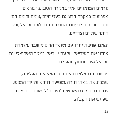
‬היתר‭ ‬שוליים‭ ‬וצדדיים‭.‬
‬ישראל‭ ‬אינו‭ ‬מנותק‭ ‬מהעולם‭.‬
פרשת‭ ‬יתרו‭ ‬מלמדת‭ ‬אותנו‭ ‬כי‭ ‬המציאות‭ ‬העליונה‭,
‬שפוגש‭ ‬את‭ ‬הקב"ה‭. ‬
03‭ ‬