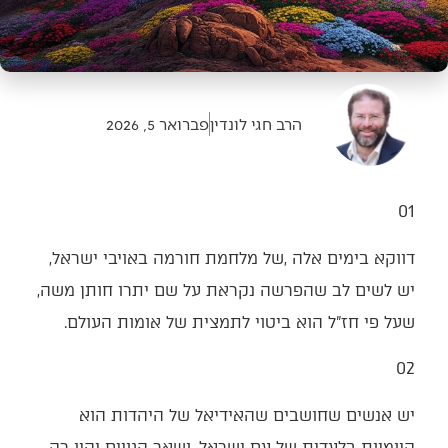
הרב חגי לונדין
פברואר 5, 2026
01‭ ‬
דווקא‭ ‬בימים‭ ‬אלה‭, ‬של‭ ‬מלחמת‭ ‬חורמה‭ ‬באויבי‭ ‬ישראל‭,
‬יש‭ ‬לשים‭ ‬לב‭ ‬שהפרשה‭ ‬נקראת‭ ‬על‭ ‬שם‭ ‬יתרו‭ ‬חותן‭ ‬משה‭,
‬שעל‭ ‬פי‭ ‬חז"ל‭ ‬הוא‭ ‬ביטוי‭ ‬לתמצית‭ ‬של‭ ‬אומות‭ ‬העולם‭. ‬
02‭ ‬