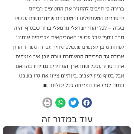
‬סבב‭ ‬נוסף‭ ‬‮"‬אבל‭ ‬עכשיו‭ ‬האמריקאים‭ ‬מכריחים‭ ‬אותנו‮"‬‭.
‬את‭ ‬הטרור‭, ‬וככל‭ ‬שתתארך‭ ‬המחירים‭ ‬גם‭ ‬יהיו‭ ‬בהתאם‭,
‬וננסה‭ ‬לזרז‭ ‬את‭ ‬הפריחה‭ ‬ככל‭ ‬יכולתנו‭. ‬
■
עוד במדור זה