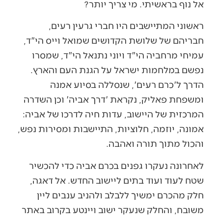
אל נוף בראשיתי. מי צריך יותר?
ראשוני המתיישבים היו חברי גרעין רעים,
חבריהם של שלושת הקדושים שמואל וייס הי"ד,
עמיחי מרחביה הי"ד ויוני נתנאל הי"ד, שמסרו
נפשם במלחמות ישראל על הגנת העם והארץ.
הדרך ל'כרם רעים', שנסללה בסיוע אמנה
ומשפחת פאליק, נקראת 'דרך אביה' וכן השדרה
המרכזית של היישוב, עדות חיה לדרכו של אביה:
אמונה, יוזמה, חלוציות, התיישבות ומסירות נפש,
והכול מתוך תורה ואהבה.
לאחרונה נעקרו גפנים בכרם אביה כדי להכשיר
שטח לעוד ועוד בתים ליישוב החדש. אל דאגה,
חלק מהכרם ימשיך ללבלב ולהניב ענבים ליין
משובח, והחלק שנעקר ישוב ויינטע בקרוב באתר