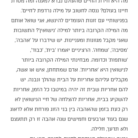
מה היא חידת החיים שהעולם נברא למענה ומה מטרת
חיינו בעולם? ננסה לחשוב על מילה נרדפת ל'חיים'.
בפגישותיי עם זוגות העומדים להינשא, אני שואל אותם
מה המילה הקרובה ביותר למילה 'נישואין'? התשובות
שאני מקבל מגוונות ומעניינות. יש שידברו על 'אהבה',
'מסיבה', 'שמחה'. הרציניים יאמרו 'בית', 'כבוד',
'שותפות' וכדומה. מבחינתי המילה הקרובה ביותר
לנישואין היא 'אחריות'. אדם שמתחתן, איש או אשה,
מקבלים עליהם אחריות על הבית שהולך ונבנה. יש
להם אחריות שבית זה יהיה במיטבו כל הזמן, אחריות
להשקיע בבית, אחריות להצלחה של חיי הנישואין לא
רק כעת בזמן שהאהבה בין בני הזוג פורחת אלא לדאוג
שגם בעוד ארבעים וחמישים שנה אהבה זו רק תתעצם
ולא תדעך, חלילה.