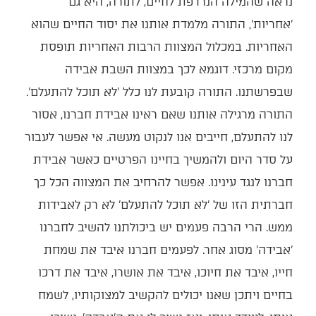
נראה שהמילה הנרדפת לחיים, לתורה, היא גם
'אחריות', התורה מלמדת אותנו את יסוד החיים שהוא
האחריות. במכלול המצוות הרבות האחריות תופסת
מקום מרכזי. דוגמא לכך במצוות השבת אבידה
שבפרשתנו. התורה קובעת לנו כלל 'לא תוכל להתעלם'.
התורה מרגילה אותנו שאם ראינו אבידת חברנו, אסור
לנו להתעלם, חייבים אנו לנקוט מעשה. אי אפשר לעבור
על סדר היום ולהמשיך בחיינו הפרטיים כאשר אבידת
חברנו לנגד עינינו. אפשר להרחיב את המצווה הכל כך
חברתית הזו של 'לא תוכל להתעלם' לא רק לאבידות
ממש. הרי הרבה פעמים יש ביכולתנו להשיב לחברנו
'אבידה' מסוג אחר. לפעמים חברנו איבד את שמחת
חייו, איבד את חיוכו, איבד את אושרו, איבד את דרכו
בחיים ויתכן שאנו יכולים להקשיב למצוקותיו, לשמח