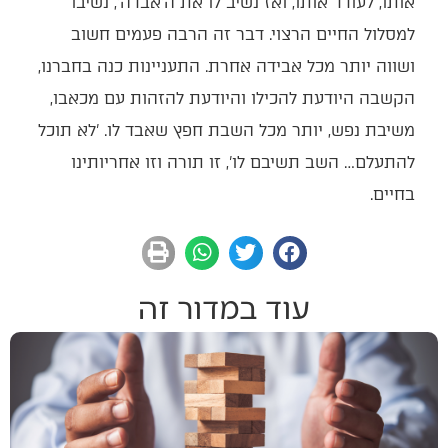
אותו, לעודד אותו, ואז נשיב לו את ה'אבדה', נשיבו
למסלול החיים הרצוי. דבר זה הרבה פעמים חשוב
ושווה יותר מכל אבידה אחרת. התעניינות כנה בחברנו,
הקשבה היודעת להכילו והיודעת להזהות עם מכאבו,
משיבת נפש, יותר מכל השבת חפץ שאבד לו. 'לא תוכל
להתעלם… השב תשיבם לו', זו תורה וזו אחריותינו
בחיים.
עוד במדור זה