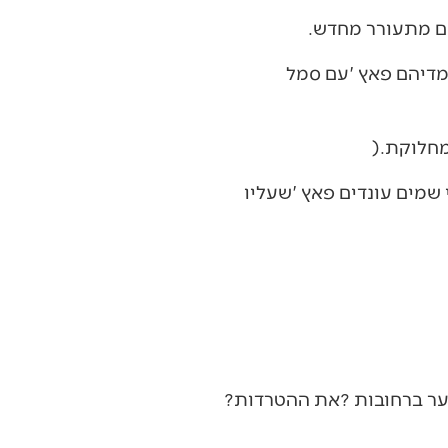
אפילו‭ ‬היום‭, ‬אנשים‭ ‬עוד‭ ‬שואלים‭: ‬‮"‬מה‭ ‬יועיל‭ ‬לנו‭ ‬המקדש‭? ‬זה‭ ‬מה‭ ‬שיפחית‭ ‬את‭ ‬אלימות‭ ‬הנוער‭ ‬ברחובות‭? ‬את‭ ‬ההטרדות‭?