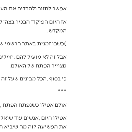
אפשר‭ ‬לחזור‭ ‬ולהרדים‭ ‬את‭ ‬העם‭. ‬אבל‭ ‬כשהשמש‭ ‬עולה‭ ‬מול‭ ‬הפרצוף‭ ‬במלוא‭ ‬אורה‭ ‬וזיוה‭, ‬העם‭ ‬מתעורר‭ ‬מחדש‭.‬
‬המקדש‭.‬
‭(‬כשבו‭ ‬זמנית‭ ‬באתר‭ ‬הרשמי‭ ‬של‭ ‬צה"ל‭ ‬יש‭ ‬סמלים‭ ‬ותכנים‭ ‬פרוגרסיביים‭ ‬שנויים‭ ‬מאד‭ ‬מאד‭ ‬במחלוקת‭).‬
‬מצוייר‭ ‬הפתח‭ ‬של‭ ‬האולם‭.‬
כי‭ ‬בסוף‭, ‬הכל‭ ‬מבינים‭ ‬שעל‭ ‬זה‭ ‬המלחמה‭.‬
***
אולם‭ ‬אפילו‭ ‬כשנפתח‭ ‬הפתח‭, ‬יש‭ ‬אנשים‭ ‬שמתעקשים‭ ‬להמשיך‭ ‬לישון‭.‬
‬את‭ ‬הפשיעה‭? ‬זה‭ ‬מה‭ ‬שיביא‭ ‬תרופה‭ ‬לסרטן‭?‬‮"‬‭.‬