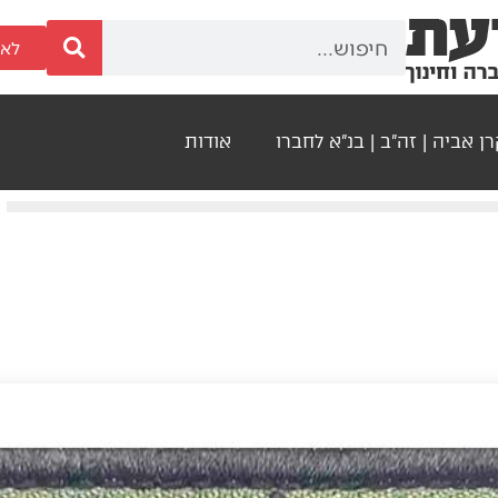
לאר
ן אביה | זה"ב | בנ"א לחברו
אודות