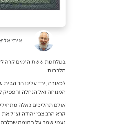
איתי אליצ
‬הלבבות‭.‬
‬המנוחה‭ ‬ואל‭ ‬הנחלה‭ ‬והפסיק‭ ‬לצפות‭ ‬לשלב‭ ‬הבא‭. ‬ולפתע‭ ‬היינו‭ ‬שם‭.‬
‬נעמי‭ ‬שמר‭ ‬על‭ ‬החומה‭ ‬שבלבה‭ ‬של‭ ‬ירושלים‭ ‬ושאלה‭ ‬איכה‭ ‬יבשו‭ ‬בורות‭ ‬המים‭ ‬ואין‭ ‬פוקד‭ ‬את‭ ‬הר‭ ‬הבית‭.‬