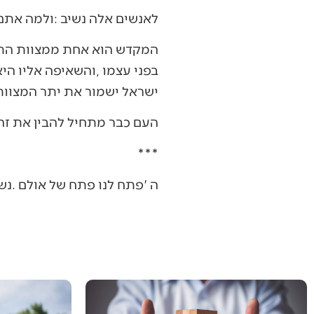
לאנשים‭ ‬אלה‭ ‬נשיב‭: ‬ולמה‭ ‬אתם‭ ‬מניחים‭ ‬תפלין‭ ‬וקובעים‭ ‬מזוזה‭ ‬ונמנעים‭ ‬מבשר‭ ‬לא‭ ‬כשר‭? ‬זה‭ ‬ימנע‭ ‬את‭ ‬הפשיעה‭?‬
‬ישראל‭ ‬ישמור‭ ‬את‭ ‬יתר‭ ‬המצוות‭ ‬ולא‭ ‬תהיה‭ ‬פשיעה‭. ‬זה‭ ‬לא‭ ‬קשור‭ ‬למקדש‭ ‬לא‭ ‬לכאן‭ ‬ולא‭ ‬לכאן‭.‬
העם‭ ‬כבר‭ ‬מתחיל‭ ‬להבין‭ ‬את‭ ‬זה‭.‬
***
ה‮'‬‭ ‬פתח‭ ‬לנו‭ ‬פתח‭ ‬של‭ ‬אולם‭. ‬נשאר‭ ‬לנו‭ ‬רק‭ ‬לבנות‭ ‬אותו‭. ‬■