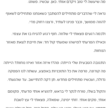
מה שיעשה לי טוב ויקדם אותי. כאן. עכשיו. פשוט.
נראה לי שהדברים מתחילים להסתבך כשאנחנו מתחילים לשאוף
להווה ממושך, וכבר פנינו לעתיד, ורצנו רחוק מדי.
ולכמה רגעים מצאתי לי שלווה. חוף רגוע להניח בו את עצמי.
וכאילו הפרעתי למישהו שמעתי קול חד: את חייבת לצאת מאזור
הנוחות.
התגובה הטבעית שלי הייתה: מה?! איזה אזור ואיזו נוחות? הייתה
פה קורונה, טרפה את כל התוכניות באמצע, עשתה לנו הפסקה
גדולה, ועכשיו מתחילים מחדש. תן דקה להתיישב. עד שהגעתי.
והקול בשלו, טורח לנקר לי בראש, להוציא אותי מדעתי, מקומם
אותי, מקים אותי. זזתי ימינה, שמאלה, מצאתי לי עץ לשבת
תחתיו. אך הוא בשלו. והוא בא אליי, הקול הזה, בכל פעולה שאני