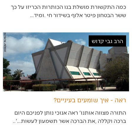
‬ששר‭ ‬הבטחון‭ ‬פיטר‭ ‬אלוף‭ ‬בשידור‭ ‬חי‭. ‬ומיד‭…
הרב גבי קדוש
ראה - איך שומעים בעיניים?
‬ברכה‭ ‬וקללה‭, ‬את‭ ‬הברכה‭ ‬אשר‭ ‬תשמעון‭ ‬לעשות‭..‬‮'‬‭…