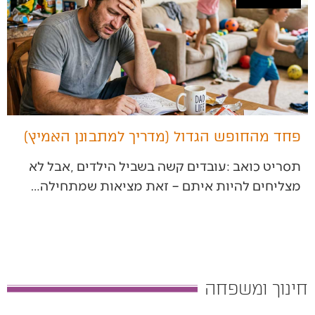
פחד מהחופש הגדול (מדריך למתבונן האמיץ)
‬מצליחים‭ ‬להיות‭ ‬איתם‭ – ‬זאת‭ ‬מציאות‭ ‬שמתחילה‭…
חינוך ומשפחה