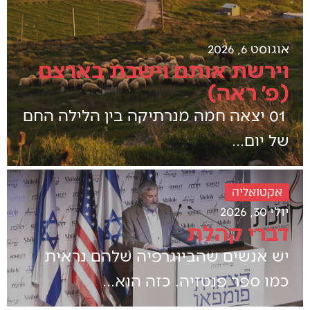
אוגוסט 6, 2026
וירשת אותם וישבת בארצם
(פ׳ ראה)
‬של‭ ‬יום‭...
אקטואליה
יולי 30, 2026
דברי‭ ‬קהלת
יש אנשים שהביוגרפיה שלהם נראית
כמו ספר פנטזיה. כזה הוא...