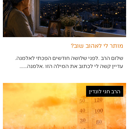
מותר לי לאהוב שוב?
שלום‭ ‬הרב‭. ‬לפני‭ ‬שלושה‭ ‬חודשים‭ ‬הפכתי‭ ‬לאלמנה‭.
‬עדיין‭ ‬קשה‭ ‬לי‭ ‬לכתוב‭ ‬את‭ ‬המילה‭ ‬הזו‭. ‬אלמנה‭…‬…
הרב חגי לונדין