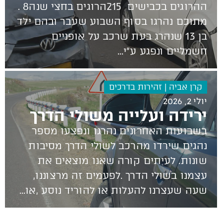
ההרוגים בכבישים 215‭ ‬הרוגים‭ ‬בחצי‭ ‬שנה‭. ‬8‭
‬חשמליים‭ ‬ונפגע‭ ‬ע״י‭...
קרן אביה | זהירות בדרכים
יולי 2, 2026
ירידה ועלייה משולי הדרך
‬עצמנו‭ ‬בשולי‭ ‬הדרך‭. ‬לפעמים‭ ‬זה‭ ‬מרצוננו‭,
‬שעה‭ ‬שעצרנו‭ ‬להעלות‭ ‬או‭ ‬להוריד‭ ‬נוסע‭, ‬או‭...