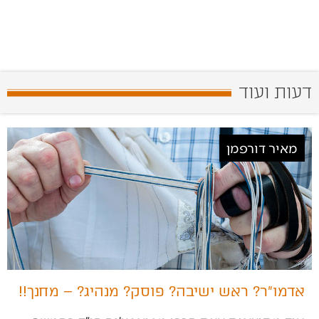
דעות ועוד
מאיר דורפמן
אדמו״ר? ראש ישיבה? פוסק? מנהיג? – מחנך!!