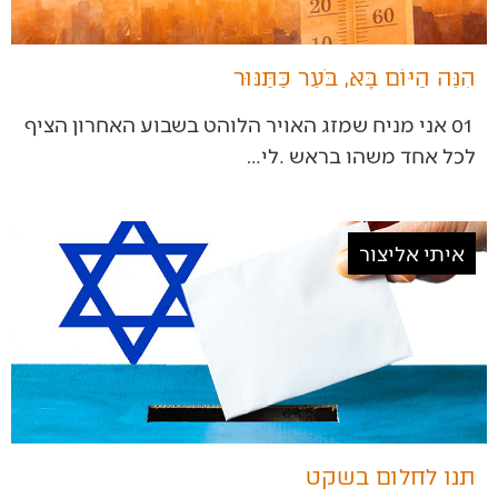
הִנֵּה הַיּוֹם בָּא, בֹּעֵר כַּתַּנּוּר
‬לכל‭ ‬אחד‭ ‬משהו‭ ‬בראש‭. ‬לי‭…
איתי אליצור
תנו לחלום בשקט