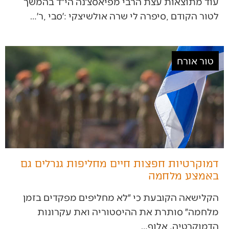
‬לטור‭ ‬הקודם‭, ‬סיפרה‭ ‬לי‭ ‬שרה‭ ‬אולשיצקי‭: ‬׳סבי‭, ‬ר׳‭…
טור אורח
דמוקרטיות חפצות חיים מחליפות גנרלים גם
באמצע מלחמה
הקלישאה הקובעת כי ״לא מחליפים מפקדים בזמן
מלחמה״ סותרת את ההיסטוריה ואת עקרונות
הדמוקרטיה. אלוף…