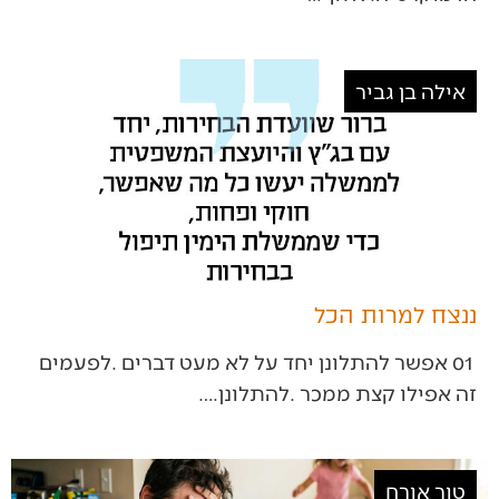
אילה בן גביר
ננצח למרות הכל
‬זה‭ ‬אפילו‭ ‬קצת‭ ‬ממכר‭. ‬להתלונן‭.…
טור אורח