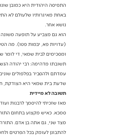
התפיסה היהודית היא כמובן שונה 
באחת מאיגרותיו שלעולם לא התיימ
נושא אחר.
הוא גם מצביע על תופעה משונה ש
(עדויות פא, יבמות פטו). מה הט
ומסכימים לבית שמאי, די לומר ש
תשובתו מדהימה: רבי יהודה הנשי
עמדתם ולהסביר בפלפולים שונים 
שדעת בית שמאי היא הצודקת, חזר
תשובה לא מיידית
מאז שזכיתי להיסמך לרבנות ועוד
סמכא. כאיש מקצוע בתחום התורני
מצד שני, גם אתה בן אדם. התורה 
להתבונן לעומק בכל הפרטים ולחש