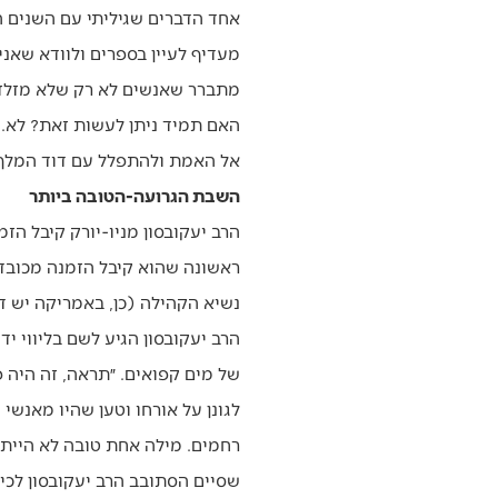
אחד הדברים שגיליתי עם השנים ה
מעדיף לעיין בספרים ולוודא שאני
מתברר שאנשים לא רק שלא מזלזלי
האם תמיד ניתן לעשות זאת? לא. י
אל האמת ולהתפלל עם דוד המלך – 
השבת הגרועה-הטובה ביותר
הרב יעקובסון מניו-יורק קיבל ה
ראשונה שהוא קיבל הזמנה מכובדת
נשיא הקהילה (כן, באמריקה יש ד
הרב יעקובסון הגיע לשם בליווי 
של מים קפואים. ״תראה, זה היה 
לגונן על אורחו וטען שהיו מאנש
רחמים. מילה אחת טובה לא הייתה 
שסיים הסתובב הרב יעקובסון לכיו