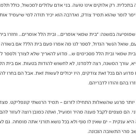
בתכלית. רק אלוקים אינו טועה. בני אדם עלולים למכשול, כולל תלמי
ר לומר שהוא תמיד צודק, ואדרבה הוא יכיר תודה למי שיעמיד אותו 
מופיעה במשנה: ״בית שמאי אומרים… ובית הלל אומרים… וחזרו בית 
עם, שואל הנשר הגדול, לספר לנו מה אמרו פעם בית הלל? אם בשורה
בית שמאי ובית הלל מסכימים ש… מדוע להאריך שלא לצורך ולספר ל
א, עורך המשנה, רצה ללמדנו, לא לחשוש להודות בטעות. אם בית הל
מדוע הם בכל זאת צודקים, היו יכולים לעשות זאת. אבל הם בחרו לה
ו בהם והודו לדבריהם.
 יותר מרגע שהשאלות התחילו לזרום – תמיד הרגשתי קונפליקט. מצד 
. הם מצפים לקבל מענה מהיר ומועיל, ואתה כמובן רוצה לעזור להם.
היא ענקית – ים שאין לו סוף ולא בכל נושא תורני אתה מומחה. גם ל
ב מהי התשובה הנכונה.