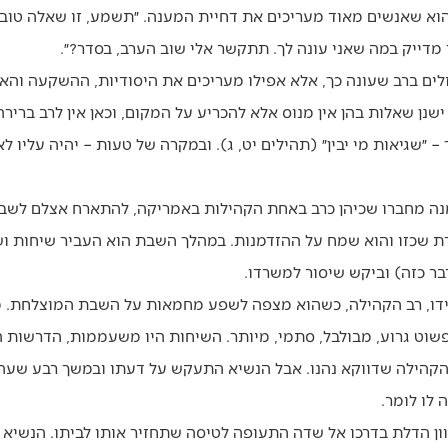
וא שאנשים מאוד מעריכים את דחיית המענה. ״תשמע, זו שאלה טובה, 
 מדייק במה שאני עונה לך. תתקשר אלי שוב הערב, בסדר?״.
ם ברב שעונה כך, אלא אפילו מעריכים את היסודיות, ההשקעה והאח
שנן שאלות בהן אין מנוס אלא להכריע על המקום, וכאן אין לרב ברירה
״שגיאות מי יבין״ (תהילים יט, ג). ובמקרה של טעות – יהיה עליו לא
זמנה מחברו שכיהן כרב באחת הקהילות באמריקה, להתארח אצלם לשב
 שכזו והוא שמח על ההזדמנות. במהלך השבת הוא העביר שיחות ושיע
בר כזה) וביקש שיסור למשרדו.
ידידו, רב הקהילה, כשהוא מצפה לשפע מחמאות על השבת המוצלחת. 
פשוט גרוע, מבולבל, סתמי, מיותר. השיחות היו משעממות, הדרשות ה
י הקהילה שדווקא נהנו. אבל הנשיא התעקש על דעתו ובמשך רבע שעה 
לו לומר.
ון הדלת בדרכו אל שדה התעופה לטיסה שתחזיר אותו לביתו. הנשיא ק