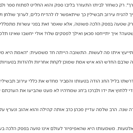
רך״. רק כשחזר לביתו התעורר בליבו ספק והוא החליט לפתוח ספר ול
יך להניח עירוב תבשילין כך שיתאפשר לו להדיח כלים, לערוך שולחן ו
רק שטעה בפסק הלכה פשוטה, אלא שאמר זאת בפני עשרות מתפללים
טעה? איך יתייחסו מכאן ואילך לפסקים שלו? אולי יחשבו שאינו תלמי
תייעץ איתו מה לעשות. התשובה הייתה חד משמעית: ״האמת היא מעל
ה שרבם החדש הוא איש אמת שמוכן לקחת אחריות ולהודות בטעויותיו.
דרשתו בליל החג הודה בטעותו והסביר מחדש את כללי עירוב תבשילין
 ללחוץ את ידו ולברכו ב׳חג שמח׳היו לא מעט שהביעו את הערכתם ע
שנה. הרב שלמה עדיין מכהן כרב אותה קהילה והוא אהוב ונערץ על י
לטעות. משמעותו היא שהאפיפיור לעולם אינו טועה בפסק הלכה בעני