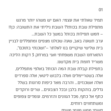
01
תמיד שאלתי את עצמי: האם יש משהו יותר מרגש
מתפילת שבת בכותל? השבת גיליתי את התשובה: כן!!
– חמש תפילות בכותל במשך כל השבת…
ערב תשעה באב, שעה שכולנו מצפים ומתפללים לבניין
בית שלישי שיקויים בנו לאלתר –’’ושכנתי בתוכם’’,
התארחנו השבת משפחתי ואני במרחק 3 דקות הליכה
משריד חומת בית מקדשנו.
בתפילת קבלת שבת המה הכותל באלפי מתפללים,
אלה בשטריימלים ואלה בלבוש ליטאי, אלה ספרדים
ואלה אשכנזים… והרבה מאד כיפות סרוגות בשלל
גדלים, בוהקות בלבן ובכל הצבעים… שרים ורוקדים
כתף אל כתף, מכל הגוונים והזרמים. עומדים צפופים
ומשתחווים רווחים.
חשתי ממש פעמי משיח.