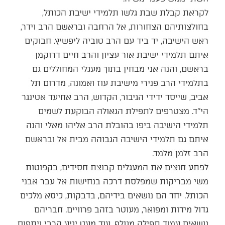
לקראת קבלת שבת גלשו תלמידי ישיבת הכותל,
בחולצותיהם הצחורות, אל הרחבה ובראשם הרב וידר,
ראש הישיבה, יד ביד עם הרב טוביה ליפשיץ. חבוקים
איתם תלמידי ישיבת אור עציון והרב חיים דרוקמן
בראשם, והנה אני מבחין בתוך מעגלי המחוללים גם
בתלמידי הרב פנירי מישיבת עוז ואמונה, מדרום תל
אביב, שייסד ידידי הגיבור, הקדוש, הרב אחיעד אטינגר
הי’’ד. מצטרפים לתפילת הגאולה הבוקעת לשמים
תלמידי הישיבה ביפו בהובלת הרב אליהו מאלי והנה
איתם גם תלמידי הישיבה הגבוהה מבית אל ובראשם
הרב זלמן מלמד.
לפתע חוצים את המעגלים קבוצת חסידים, בקפוטות
משי מבריקות שמפלסת דרכה בנחישות אל עבר אבני
הכותל. יחד הם נושאים בידיהם, בדבקות, כיסא מלכים
גדול מידות ומפואר, מעוטר בזהב פרוויים. חבריהם
נושאים עמוד תפילה מגולף. עוד מעט יגיע הרבי ויתפוס