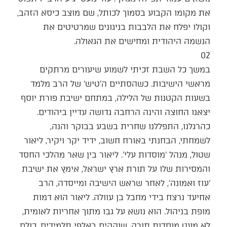
את מקומו הקבוע בסמוך לכותל, שם מוצב כיסא הזהב,
וקולו יפלח את הלבבות בניגונים שמרטיטים את
הנשמה היהודית ומחישים את הגאולה.
02
במשך כל השבת זכיתי לשמוע שיעורים מרתקים
מראשי הישיבות. כשהסתיים ה’טיש’ של הרב מלמד
בשעות הקטנות של הלילה, במתחם ישיבת פורת יוסף
יצאנו החוצה והינה הרחבה גדושה עדיין ביהודים.
כהרגלנו, התפללנו שחרית בשבע בבוקר והנה,
לשמחתי, הבחנתי באורח חשוב, ידיד יקר ויקיר, ליאור
שטול, מנהל ‘מוסדות עלי’. ליאור בין שאר מהלכי החסד
והמסירות שלו על תורת ארץ ישראל, אימץ את ישיבת
‘עוז ואמונה’, לאחר שראש הישיבה ומייסדה, הרב
אחיעד נרצח בידי מחבל בן עוולה. ליאור הוא דמות
מופת בניהול. הוא נושא על גבו מתוך אחריות לאומית,
לא מעט מוסדות תורה, שוקקים באלפי תלמידים. כולם