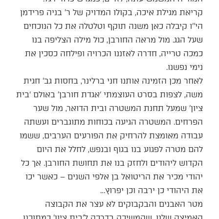
קריאת מגילת איכה, בקולו המדויק של ר’ בניה פרידמן
הי’’ו קיבלה כאן משנה תוקף וטלטלה את כל הנוכחים
שעל הגג. מול מראה החורבן, כול מילה הצליפה בנו
כמכה טרייה, חדרה לאזננו הכרויה ופילחה כסכין את
נימי נפשנו.
לאחר מכן הזמינה אותנו חני ברלינר, בחסות גב’ חגית
משה, לצפות בסרט העוצמתי ‘אגדת חורבן’ באולם ‘בית
ציון’ שמעל תחנת המשטרה ובית הדואר, מול שער
הפרחים. המשטרה הגיעה בכוחות מתוגברים ועשתה
עבודה מאומצת להרחיק את הפורעים הערבים, ששמו
להם מטרה לפגוע בנו בגוף ובנפש, לחלל את היום
הקדוש ליהודים ולחזק בנו את תחושת החורבן. אך כל
יהודי מכיר את הריטואל בן אלפי השנים – כאשר יכו
את היהודי כן ירבה וכן יפרוץ…
מטר האבנים והבקבוקים לא עצר את הקבוצה
האמיצה שלנו, שהמשיכה בדרכה ל’בית ציון’ כמתוכנן,