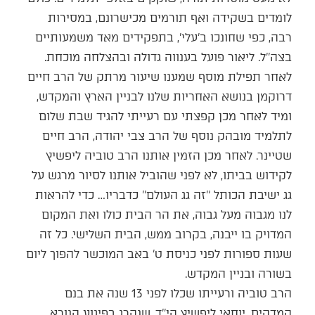
לומדים בשקידה ואף תורמים מכישרונם, במסירות
רבה, כפי שחונכו ב’עלי’, בתפקידים מאד משמעותיים
בצה’’ל. ליאור פועל בענווה גדולה ובהצלחה מוכחת.
לאחר תפילת מוסף שמענו שיעור מרתק של הרב חיים
דרוקמן בנושא האחריות שלנו לבניין הארץ והמקדש,
ומיד לאחר מכן קפצתי עם רעייתי להגיד שבת שלום
לתלמיד מובהק נוסף של הרב צבי יהודה, הרב חיים
שטיינר. לאחר מכן הזמין אותנו הרב טוביה ליפשיץ
לקידוש בביתו, לא לפני שהוביל אותנו לסיור מרגש על
גג ישיבת הכותל ‘’זה גג העולם’’ כדבריו… כדי להראות
לנו מגבוה מעל גבוה, את הר הבית כולו ואת המקום
המדויק בו ייבנה, בקרוב ממש, הבית השלישי. כל זה
שעות ספורות לפני כניסת ט’ באב המוכשר להפוך ליום
בשורה ובניין המקדש.
הרב טוביה ורעייתו שכלו לפני 13 שנה את בנם
המדהים, יוחאי ליפשיץ הי’’ד, שנהרג בפיגוע הנורא