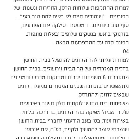
למרות ההתקפות שלוחות הרסן, החוזרות ונשנות, של
הפורעים – ‘שיהודים חיים לא באים להם טוב בעין’…
סוף טוב בינתיים… המשטרה סילקה את הפורעים,
בזרנוקי בואש, בנשקים שלופים ובאלות מונפות.
הפוגה קלה עד ההתפרעות הבאה…
04
למחרת עליתי להר הזיתים להתפלל בבית החושן,
בחזית המזרחית של הר הבית וירושלים. בבית החושן
מתגוררות 8 משפחות יקרות ומתוקות מדבש והמניינים
מתאפשרים בזכות השכנים המסורים ממעלה זיתים
שבאים לחזק ולהתחזק.
משפחות בית החושן לוקחות חלק חשוב באירועים
ש’קרן אביה’ מפיקה בהר הזיתים, בהדרכה, בליווי,
באירוח ועוד. בט’ באב הודעתי לחבריי בבית החושן
שגמרתי אומר להמשיך ולקיים, בע’’ה, את אירועי
הסליחות המוסיקאליות ולימוד ותפילת הושענא רבה