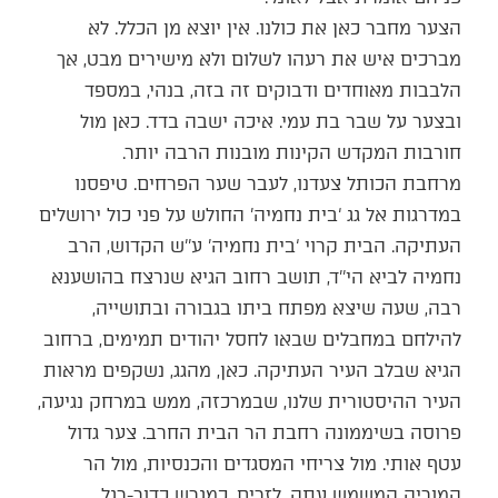
הצער מחבר כאן את כולנו. אין יוצא מן הכלל. לא
מברכים איש את רעהו לשלום ולא מישירים מבט, אך
הלבבות מאוחדים ודבוקים זה בזה, בנהי, במספד
ובצער על שבר בת עמי. איכה ישבה בדד. כאן מול
חורבות המקדש הקינות מובנות הרבה יותר.
מרחבת הכותל צעדנו, לעבר שער הפרחים. טיפסנו
במדרגות אל גג ‘בית נחמיה’ החולש על פני כול ירושלים
העתיקה. הבית קרוי ‘בית נחמיה’ ע’’ש הקדוש, הרב
נחמיה לביא הי’’ד, תושב רחוב הגיא שנרצח בהושענא
רבה, שעה שיצא מפתח ביתו בגבורה ובתושייה,
להילחם במחבלים שבאו לחסל יהודים תמימים, ברחוב
הגיא שבלב העיר העתיקה. כאן, מהגג, נשקפים מראות
העיר ההיסטורית שלנו, שבמרכזה, ממש במרחק נגיעה,
פרוסה בשיממונה רחבת הר הבית החרב. צער גדול
עטף אותי. מול צריחי המסגדים והכנסיות, מול הר
המוריה המשמש עתה, לזרים, כמגרש כדור-רגל.