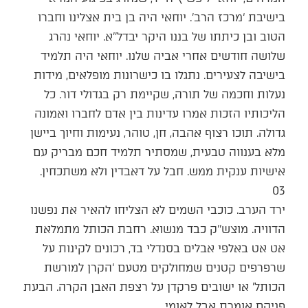
בישיבת ‘מרכז הרב’. יוחאי היה בן בית אצלינו וחברו
הטוב ובן כיתתו של בננו היקר יבדל’’א. יוחאי נהרג
שלושה חודשים אחרי אביה שלנו. יוחאי היה תלמיד
בישיבה לצעירים. נתגלו בו כישרונות מופלאים, מידות
נעלות וחכמה של תורה, שקיימת רק בגדולי דור. כל
הליכותיו הזכות אמרו עדינות בין אדם לחברו ואמונה
גדולה. תוכו רצוף אהבה, חן, טוהר, נעימות וחיוך ביישן
מלא בענווה טבעית, שמסתיר תלמיד חכם מבריק עם
אישיות ענקית ממש. חבל על דאבדין ולא משתכחין.
03
ירד הערב. כוכבי השמים לא הצליחו להאיר את נפשנו
הדוויה. מוצש’’ק כבד מנשוא. רחבת הכותל מתמלאת
אט אט באלפי אבלים בסנדלי בד, רכונים לקינות על
שרפרפים קטנים שמחולקים מטעם ‘הקרן למורשת
הכותל’ או ישובים פרקדן על רצפת האבן הקרה. הבעת
פניהם אומרת אבל לאומי.