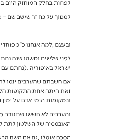
‬לפחות‭ ‬בחלק‭ ‬המוחזק‭ ‬היום‭ ‬בידיה‭, ‬וגם‭ ‬זה‭ ‬הרבה‭ ‬פחות‭ ‬מהמינימום‭ ‬הנדרש‭.‬
לסמוך‭ ‬על‭ ‬כח‭ ‬זר‭ ‬שישב‭ ‬שם‭ ‬‮–‬‭ ‬פירושו‭ ‬להפקיד‭ ‬את‭ ‬גורלנו‭ ‬בידי‭ ‬זרים‭, ‬להיות‭ ‬תלויים‭ ‬בזרים‭ ‬ולאבד‭ ‬עצמאות‭.‬
ובעצם‭, ‬למה‭ ‬אנחנו‭ ‬כ"כ‭ ‬פוחדים‭ ‬מלשלוט‭ ‬שם‭?‬
‬ישראל‭ ‬באופוריה‭). ‬נחתם‭ ‬עם‭ ‬הערבים‭ ‬הסכם‭ ‬ששמו‭ ‬היה‭ ‬הסכם‭ ‬שלום‭.‬
‬ובמקומות‭ ‬הומי‭ ‬אדם‭ ‬על‭ ‬ימין‭ ‬ועל‭ ‬שמאל‭.‬
‬האובססיה‭ ‬של‭ ‬השלטון‭ ‬לתת‭ ‬להם‭ ‬את‭ ‬הארץ‭.‬