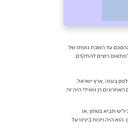
הנושא‭ ‬אף‭ ‬פעם‭ ‬לא‭ ‬היה‭ ‬החטופים‭. ‬מתחילת‭ ‬המלחמה‭ ‬הנושא‭ ‬היה‭ ‬ההתיישבות‭ ‬בעזה‭, ‬השלטון‭ ‬בעזה‭, ‬ארץ‭ ‬ישראל‭,