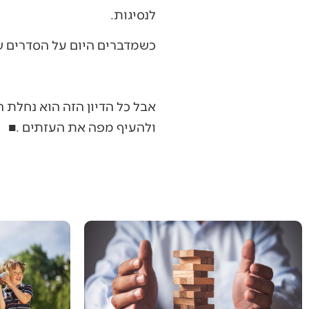
‬לנסיגות‭.‬
כשמדברים‭ ‬היום‭ ‬על‭ ‬הסדרים‭ ‬שונים‭ ‬בעזה‭, ‬אני‭ ‬מתרשם‭ ‬שנורא‭ ‬קשה‭ ‬להוציא‭ ‬את‭ ‬הגלות‭ ‬מהיהודי‭.‬
‬ולהעיף‭ ‬מפה‭ ‬את‭ ‬העזתים‭. ‬■