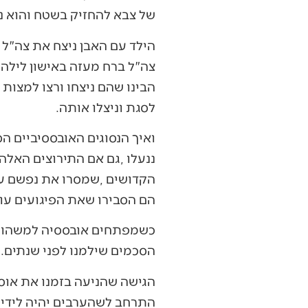
‬של‭ ‬צבא‭ ‬להחזיק‭ ‬בשטח‭ ‬והוא‭ ‬נותן‭ ‬אותו‭ ‬לאויב‭ ‬תמורת‭ ‬הפסקת‭ ‬ההתקפות‭, ‬פירושו‭ ‬של‭ ‬דבר‭ ‬שהצבא‭ ‬הנסוג‭ ‬נכנע‭.‬
‬לסגת‭ ‬וניצלו‭ ‬אותה‭.‬
‬הם‭ ‬הסבירו‭ ‬שאת‭ ‬הפיגועים‭ ‬עושים‭ ‬אלה‭ ‬שלא‭ ‬רוצים‭ ‬שלום‭, ‬ואסור‭ ‬לנו‭ ‬לתת‭ ‬להם‭ ‬את‭ ‬מבוקשם‭.‬
‬הסכמים‭ ‬שילמנו‭ ‬לפני‭ ‬שנתים‭.‬