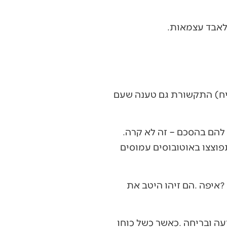
אם‭ ‬חשבתם‭ ‬שהערבים‭ ‬ינסו‭ ‬להתאפק‭ ‬מלהרוג‭ ‬יהודים‭ ‬לפחות‭ ‬עד‭ ‬שיקבלו‭ ‬את‭ ‬מה‭ ‬שהובטח‭ ‬להם‭ ‬בהסכם‭ ‬‮–‬‭ ‬זה‭ ‬לא‭ ‬קרה‭.