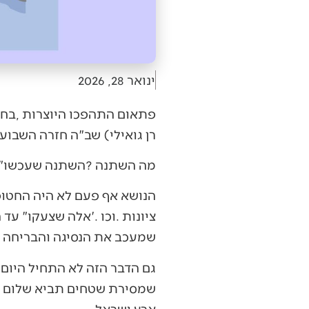
ינואר 28, 2026
‬רן‭ ‬גואילי‭ (‬שב"ה‭ ‬חזרה‭ ‬השבוע‭), ‬ולעומת‭ ‬זאת‭ ‬כל‭ ‬אלה‭ ‬שבעבר‭ ‬צעקו‭ ‬‮"‬עד‭ ‬החטוף‭ ‬האחרון‮"‬‭, ‬פתאום‭ ‬רוצים‭ ‬להתקדם‭.‬
מה‭ ‬השתנה‭? ‬השתנה‭ ‬שעכשו‭ ‬‮"‬להתקדם‮"‬‭ ‬פירושו‭ ‬לסגת‭.‬
‬שמעכב‭ ‬את‭ ‬הנסיגה‭ ‬והבריחה‭ ‬מעזה‭.‬
‬ארץ‭ ‬ישראל‭.‬