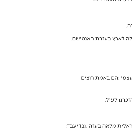
וכאן‭ ‬נאמר‭ ‬עוד‭ ‬דבר‭ ‬על‭ ‬עזה‭: ‬אסור‭ ‬בשום‭ ‬אופן‭ ‬להסכים‭ ‬לשום‭ ‬סידור‭ ‬שאינו‭ ‬כולל‭ ‬שליטה‭ ‬ישראלית‭ ‬מלאה‭ ‬בעזה‭. ‬ובדיעבד‭: