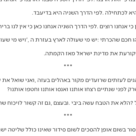
***
***