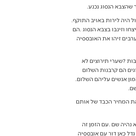
הילד‭ ‬עם‭ ‬האבן‭ ‬ניצח‭ ‬את‭ ‬צה"ל‭ ‬הגדול‭ ‬והכניע‭ ‬אותו‭. ‬כי‭ ‬ידיו‭ ‬של‭ ‬צה"ל‭ ‬היו‭ ‬כבולות‭. ‬הוא‭ ‬לא‭ ‬יכול‭ ‬היה‭ ‬לירות‭ ‬באויב‭ ‬התוקף‭.
‬הקדושים‭, ‬שמסרו‭ ‬את‭ ‬נפשם‭ ‬על‭ ‬השלום‭. ‬השלום‭ ‬השלום‭ ‬השלום‭. ‬כ"כ‭ ‬שלום‭, ‬שבעקבותיו‭ ‬המון‭ ‬אנשים‭ ‬עליהם‭ ‬השלום‭.