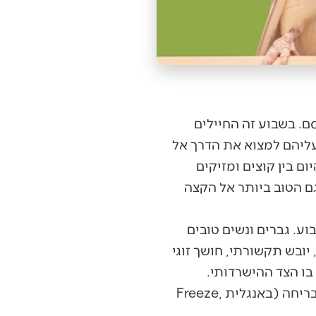
ם. בשבוע זה החיילים
עליהם למצוא את הדרך אל
ם בין קוצים ומזיקים
גם הטוב ביותר אל הקצה
וע. גברים ונשים טובים
יובש תקשורתי, חושך זוגי
 בו הצד ההישרדותי.
לכל אדם ישנם שלושה אופני הישרדות ותגובה למצבים לחץ וקיצון: קיפאון, מלחמה או בריחה (באנגלית Freeze,