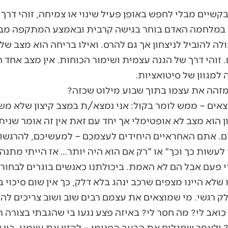
קשיים מבלי לחפש באופן פעיל שינוי או צמיחה, זוהי דר
ת. במלחמה האדם בוחר בגישה קרבית ובאמצע המתקפה מב
ולה להוביל לניצחון אך גם להרס. ואילו בריחה הוא מצב ש
והי דרך של הגנה עצמית ושימור הכוחות. אין מצב אחד הע
 למגוון של סיטואציות.
המזהה את עצמו בתוך שבוע מילוט שכזה?
ון הוא מצב לא אופטימלי אך יחד עם זאת אין זה אומר שנ
ם. אתם האחראיים היחידים לעצמכם – למעשיכם, להרגשות
לעשות כך וכך" או "רק אם הוא היה יותר… אז הייתי מתנ
 פעם אבל הם לא האמת. ביכולתנו כאנשים בוגרים לבחור ל
שלא היינו מצפים שרכב ינהג בלא דלק, כך אין שום סיכוי 
ק רגשי. מי שמוצאים את עצמם רבים שוב ושוב צריכים לה
כואב לי? מה חסר לי? באיזה פצע נגעו בי שהגבתי בצורה ה
ולאחר שמגלים את הרעב הפנימי – להזין את עצמנו, בין אם