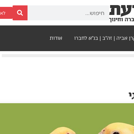
לאר
ן אביה | זה"ב | בנ"א לחברו
אודות
י