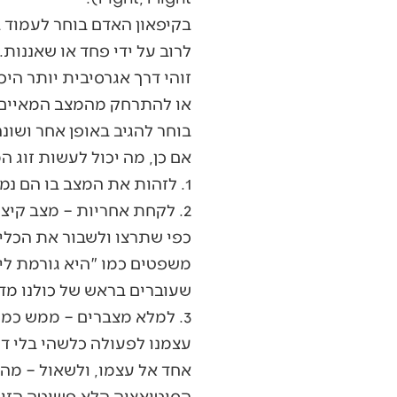
בקיפאון האדם בוחר לעמוד ב
לרוב על ידי פחד או שאננו
זוהי דרך אגרסיבית יותר היכ
או להתרחק מהמצב המאיים. ז
בוחר להגיב באופן אחר ושונה
אם כן, מה יכול לעשות זוג 
1. לזהות את המצב בו הם נמצאים – ממש לומר בקול: אני נמצא/ת במצב קיצון שלא משקף את מי שאני באמת.
2. לקחת אחריות – מצב קיצ
כפי שתרצו ולשבור את הכלי
משפטים כמו "היא גורמת לי 
שעוברים בראש של כולנו מדי
3. למלא מצברים – ממש כמו 
עצמנו לפעולה כלשהי בלי דל
אחד אל עצמו, ולשאול – מה 
הסיטואציה הלא פשוטה הזו? 