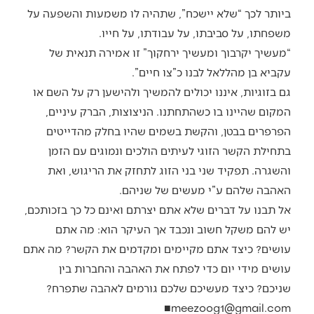
ביותר לכך “שלא יישכח”, שתהיה לו משמעות והשפעה על
משפחתו, על סביבתו, על עבודתו, על חייו.
“מעשיך יקרבוך ומעשיך ירחקוך” זו אמירה תנאית של
עקביא בן מהללאל לבנו כ”צו חיים”.
גם בזוגיות, איננו יכולים להמשיך ולהישען רק על השם או
המקום שהיינו בו כשהתחתנו. הניצוצות, הברק עיניים,
הפרפרים בבטן, והקשת בשמים שהיו בחלק מהדייטים
בתחילת הקשר הזוגי לעיתים הולכים ונמוגים עם הזמן
והשגרה. תפקיד שני בני הזוג לתחזק את הריגוש, ואת
האהבה שלהם ע”י מעשים של שניהם.
אל תבנו על דברים שלא אתם יצרתם ואינם כל כך בזכותכם,
יש להם משקל חשוב ונכבד אך העיקר הוא: מה אתם
עושים? כיצד אתם מקיימים ומקדמים את הקשר? מה אתם
עושים מידי יום כדי לפתח את האהבה והחברות בין
שניכם? כיצד מעשיכם שלכם גורמים לאהבה שתפרח?
meezoog1@gmail.com■