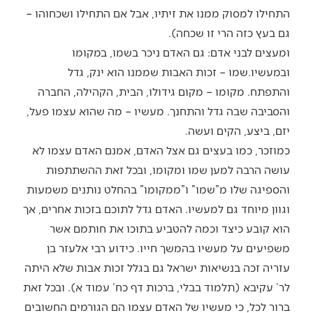
התחילו למסוק ממנו את זיתיו, אבל אם התחילו ושכחוהו –
גם בעץ כזה הרי זו שכחה).
ומעצים לבני אדם: גם האדם ניכר בשמו, במקומו
ובמעשיו.שמו – זכות האבות שממנו הוא ינק, גדל
והתפתח. מקומו – מקום גידולו, הבית, הקהילה, החברה
והסביבה שבה גדל והתחנך. מעשיו – מה שהוא עצמו פעל,
יזם, ביצע, הקים ועשה.
כמוזכר, כמו בעצים גם אצל האדם, אמנם האדם עצמו לא
עושה הרבה למען שמו ומקומו, ובכל זאת ההשתתפות
והספיגה שלו מ”שמו” ו”ממקומו” בהחלט נותנים משמעות
וגוון מיוחד גם למעשיו. האדם גדל לתוכם בזכות אחרים, אך
הוא קובע כיצד וכמה להטביע בתוכו את חותמם אשר
משפיעים על מעשיו בהמשך חייו. כידוע רבי אלעזר בן
עזריה זכה בנשיאות ישראל גם בגלל זכות אבות שלא היתה
לר’ עקיבא (תלמוד בבלי, ברכות דף כח’ עמוד א). ובכל זאת
ברור לכל, כי מעשיו של האדם עצמו הם הגורמים החשובים