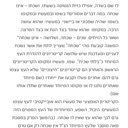
לו שם בשדה, אפילו כזית הנטופה בשעתו, ושכחו – אינו
שכחה. במה דברים אמורים? בשמו ובמעשיו ובמקומו.
בשמו: שהיה שפכוני או ביישני. במעשיו: שהוא עושה
הרבה. במקומו: שהוא עומד בצד הגת או בצד הפרצה.
ושאר כל הזיתים: שנים – שכחה, ושלושה – אינן שכחה".
המשנה קובעת מהי “שכחה” שצריך לתת את אשר נשכח
לעניים ומעדכנת שיש שלושה קריטריונים להגדרת העץ
המיוחד כ”בלתי שכיח”. שמו, מעשיו ומקומו הקריטריונים
הראשון והאחרון הם קריטריונים “חיצוניים” שלא העץ עצמו
גרם להם. אחרים פעלו וקבעו את ייחודו (שם מיוחד
שאחרים נתנו לו או מקומו המיוחד שאחרים שתלו אותו
שם).
הקריטריון האמצעי של מעשיו הוא אובייקטיבי לעץ עצמו.
המעשים: היבול, השפע, המיוחדות של העץ המסוים הזה
גרם לכך שהוא עץ שאין לו שכחה. (בהמשך הפרק במסכת
פאה מוסבר שלעץ המיוחד הנ”ל אין שכחה רק אם טרם